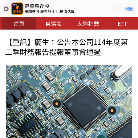
高股息存股
開啟
策略選股 股票評比 目標價估算
首頁
自選股
大盤指數
ETF
【重訊】慶生：公告本公司114年度第
二季財務報告提報董事會通過