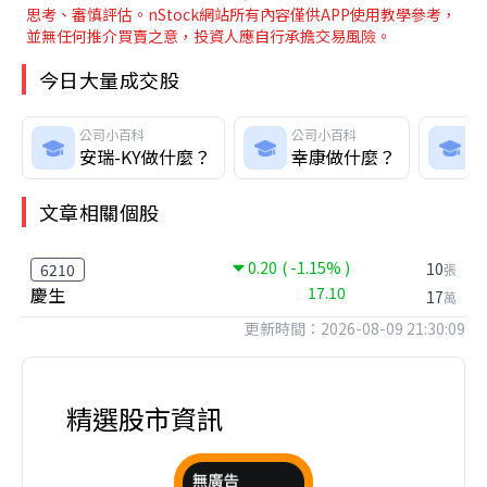
思考、審慎評估。nStock網站所有內容僅供APP使用教學參考，
並無任何推介買賣之意，投資人應自行承擔交易風險。
今日大量成交股
公司小百科
公司小百科
安瑞-KY做什麼？
幸康做什麼？
文章相關個股
0.20
( -1.15% )
10
6210
張
慶生
17.10
17
萬
更新時間：2026-08-09 21:30:09
精選股市資訊