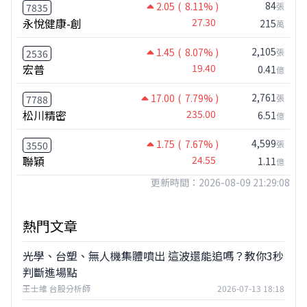
84
2.05
( 8.11% )
張
7835
永悅健康-創
27.30
215
萬
2,105
1.45
( 8.07% )
張
2536
宏普
19.40
0.41
億
2,761
17.00
( 7.79% )
張
7788
松川精密
235.00
6.51
億
4,599
1.75
( 7.67% )
張
3550
聯穎
24.55
1.11
億
更新時間：2026-08-09 21:29:08
熱門文章
光學、台塑、無人機集體噴出 這波還能追嗎？教你3秒
判斷進場點
王士維 台股分析師
2026-07-13 18:18