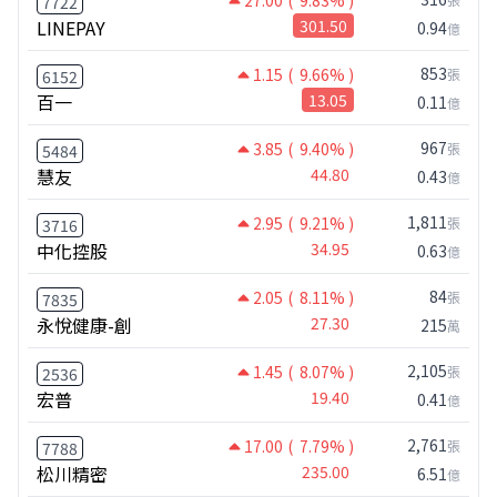
27.00
( 9.83% )
7722
LINEPAY
301.50
0.94
億
853
1.15
( 9.66% )
張
6152
百一
13.05
0.11
億
967
3.85
( 9.40% )
張
5484
慧友
44.80
0.43
億
1,811
2.95
( 9.21% )
張
3716
中化控股
34.95
0.63
億
84
2.05
( 8.11% )
張
7835
永悅健康-創
27.30
215
萬
2,105
1.45
( 8.07% )
張
2536
宏普
19.40
0.41
億
2,761
17.00
( 7.79% )
張
7788
松川精密
235.00
6.51
億