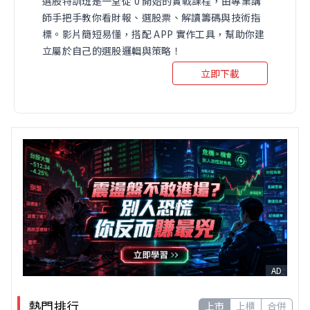
選股特訓班是一堂從 0 開始的實戰課程，由專業講
師手把手教你看財報、選股票、解讀籌碼與技術指
標。影片簡短易懂，搭配 APP 實作工具，幫助你建
立屬於自己的選股邏輯與策略！
立即下載
AD
熱門排行
上市
上櫃
合併