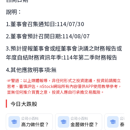
說明：
1.董事會召集通知日:114/07/30
2.董事會預計召開日期:114/08/07
3.預計提報董事會或經董事會決議之財務報告或
年度自結財務資訊年季:114年第二季財務報告
4.其他應敘明事項:無
☞警語：以上媒體報導
，非任何形式之投資建議，投資前請獨立
思考、審慎評估。nStock網站所有內容僅供APP使用教學參考，
並無任何推介買賣之意，投資人應自行承擔交易風險。
今日大跌股
公司小百科
公司小百科
公司
高力做什麼？
金居做什麼？
泰谷