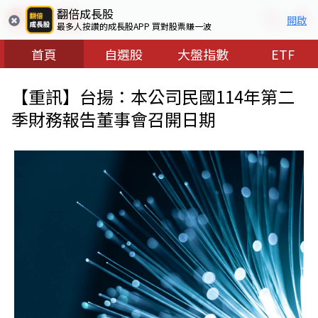
翻倍成長股
開啟
最多人按讚的成長股APP 買對股票賺一波
首頁
自選股
大盤指數
ETF
【重訊】台揚：本公司民國114年第二
季財務報告董事會召開日期