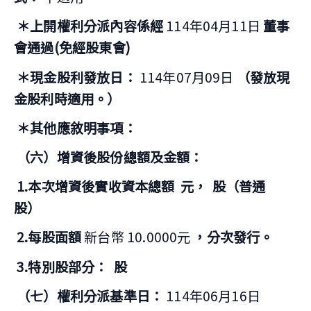
＊上開權利分派內容係經
114年04月11日
董事
會通過(免經股東會)
＊現金股利發放日：
114年07月09日
（發放現
金股利時適用。）
＊其他應敘明事項：
（六）增資後股份總額及金額：
1.本次增資後實收資本總額
元，
股（普通
股）
2.每股面額
新台幣 10.0000元
，分次發行。
3.特別股部分：
股
（七）權利分派基準日：
114年06月16日