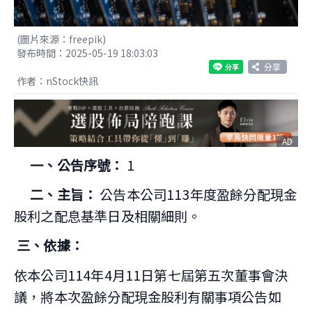
(圖片來源：freepik)
發布時間：2025-05-19 18:03:03
分享
作者：nStock快訊
AD
一、公告序號：
1
二、主旨：
公告本公司113年度盈餘分配現金
股利之配息基準日及相關細則。
三、依據：
依本公司114年4月11日第七屆第五次董事會決
議，將本次盈餘分配現金股利有關事項公告如