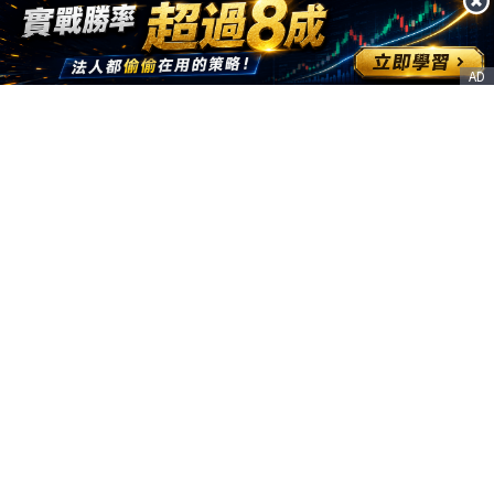
AD
客服信箱
service@nstock.tw
商業合作
點擊前往 >
訂單查詢
客服支援
序號兌換
© 2020. 凱衛資訊股份有限公司(統編:21261212) All Rights Reserved.