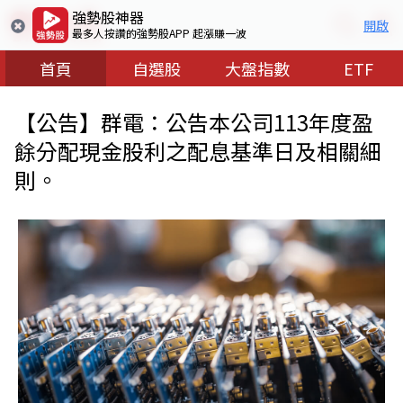
強勢股神器
開啟
最多人按讚的強勢股APP 起漲賺一波
首頁
自選股
大盤指數
ETF
【公告】群電：公告本公司113年度盈
餘分配現金股利之配息基準日及相關細
則。