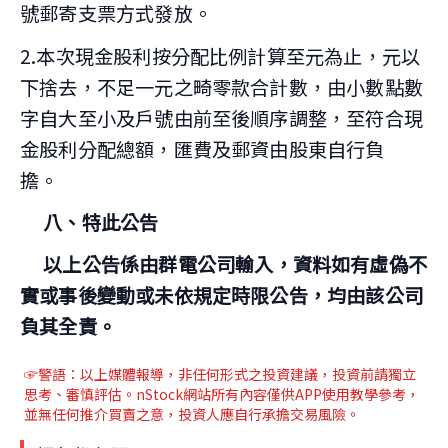
號郵寄支票方式發放。
2.本次現金股利按分配比例計算至元為止，元以
下捨去，不足一元之畸零款合計數，由小數點數
字自大至小及戶號由前至後順序調整，至符合現
金股利分配總額，匯費及郵資由股東自行負
擔。
八、特此公告
以上公告係由群電公司輸入，資料如有虛偽不
實或事後變動或未依規定時限公告，均由該公司
負其全責。
☞警語：以上媒體報導
，非任何形式之投資建議，投資前請獨立
思考、審慎評估。nStock網站所有內容僅供APP使用教學參考，
並無任何推介買賣之意，投資人應自行承擔交易風險。