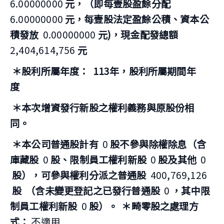
6.00000000
元，（即每壹股盈餘分配
6.00000000
元，每壹股法定盈餘公積、資本公
積發放
0.00000000
元)，現金配發總額
2,404,614,756
元
＊股利所屬年度：
113年，股利所屬期間年
度
＊本次增資發行新股之權利義務與原股份相
同。
＊本公司普通股計有
0
股不參與除權除息（含
庫藏股
0
股、限制員工權利新股
0
股及其他
0
股），可參與權利分派之普通股
400,769,126
股
（含未變更登記之已發行普通股
0
，其中限
制員工權利新股
0
股）。
＊畸零股之處理方
式：
不適用