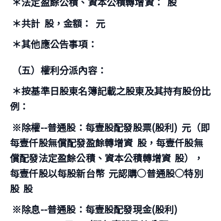
＊法定盈餘公積、資本公積轉增資：
股
＊共計
股，金額：
元
＊其他應公告事項：
（五）權利分派內容：
＊按基準日股東名簿記載之股東及其持有股份比
例：
※除權--普通股：每壹股配發股票(股利)
元（即
每壹仟股無償配發盈餘轉增資
股，每壹仟股無
償配發法定盈餘公積、資本公積轉增資
股），
每壹仟股以每股新台幣
元認購○普通股○特別
股
股
※除息--普通股：每壹股配發現金(股利)