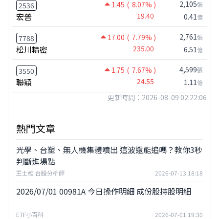
2,105
1.45
( 8.07% )
張
2536
宏普
19.40
0.41
億
2,761
17.00
( 7.79% )
張
7788
松川精密
235.00
6.51
億
4,599
1.75
( 7.67% )
張
3550
聯穎
24.55
1.11
億
更新時間：2026-08-09 02:22:06
熱門文章
光學、台塑、無人機集體噴出 這波還能追嗎？教你3秒
判斷進場點
王士維 台股分析師
2026-07-13 18:18
2026/07/01 00981A 今日操作明細 成份股持股明細
ETF小百科
2026-07-01 19:30