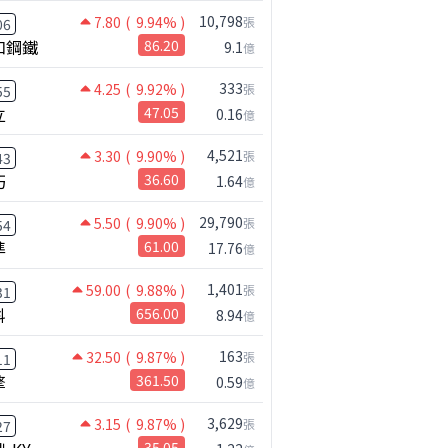
10,798
7.80
( 9.94% )
張
06
和鋼鐵
86.20
9.1
億
2024年第1季
333
4.25
( 9.92% )
張
55
金額
立
47.05
0.16
億
4,521
3.30
( 9.90% )
張
43
巧
36.60
1.64
億
99,336
29,790
5.50
( 9.90% )
張
54
69,766
準
61.00
17.76
億
328
1,401
59.00
( 9.88% )
張
31
3,195
科
656.00
8.94
億
187
163
32.50
( 9.87% )
張
11
63,548
擎
361.50
0.59
億
104
3,629
3.15
( 9.87% )
張
27
51,037
35.05