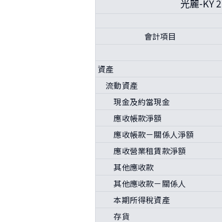
光麗-KY
會計項目
資產
流動資產
現金及約當現金
應收帳款淨額
應收帳款－關係人淨額
應收營業租賃款淨額
其他應收款
其他應收款－關係人
本期所得稅資產
存貨