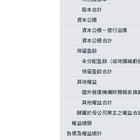
股本合計
資本公積
資本公積－發行溢價
資本公積合計
保留盈餘
未分配盈餘（或待彌補虧
保留盈餘合計
其他權益
國外營運機構財務報表換算
其他權益合計
歸屬於母公司業主之權益合
權益總額
負債及權益總計