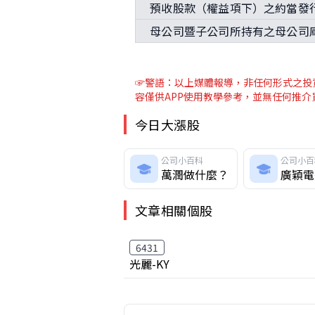
預收股款（權益項下）之約當發
母公司暨子公司所持有之母公司
☞警語：以上媒體報導
，非任何形式之投
容僅供APP使用教學參考，並無任何推
今日大漲股
公司小百科
公司小百
萬潤做什麼？
廣穎電
文章相關個股
6431
光麗-KY