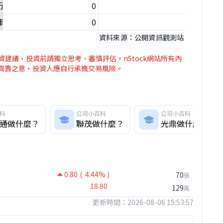
行股數
0
0
庫藏股股數（單位：股）
0
0
資料來源：公開資訊觀測站
資建議，投資前請獨立思考、審慎評估。nStock網站所有內
介買賣之意，投資人應自行承擔交易風險。
科
公司小百科
公司小百科
通做什麼？
聯茂做什麼？
光鼎做什麼？
0.80
( 4.44% )
70
張
18.80
129
萬
更新時間：2026-08-06 15:53:57