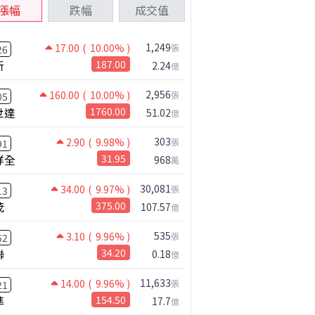
漲幅
跌幅
成交值
1,249
17.00
( 10.00% )
張
26
新
187.00
2.24
億
2,956
160.00
( 10.00% )
張
05
世達
1760.00
51.02
億
303
2.90
( 9.98% )
張
91
祥全
31.95
968
萬
30,081
34.00
( 9.97% )
張
13
茂
375.00
107.57
億
535
3.10
( 9.96% )
張
52
聯
34.20
0.18
億
11,633
14.00
( 9.96% )
張
21
準
154.50
17.7
億