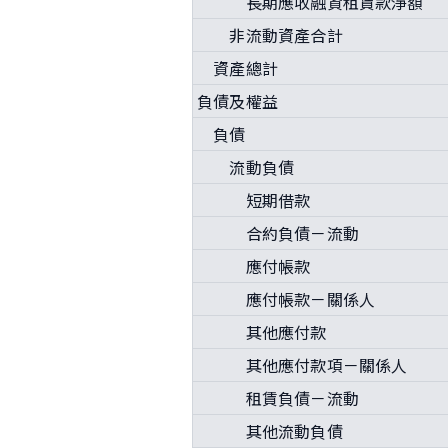
長期應收融資租賃款淨額
非流動資產合計
資產總計
負債及權益
負債
流動負債
短期借款
合約負債－流動
應付帳款
應付帳款－關係人
其他應付款
其他應付款項－關係人
租賃負債－流動
其他流動負債