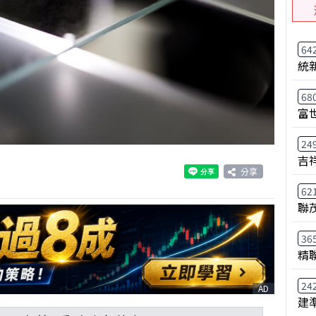
64
統
68
富
24
吉
分享
62
聯
36
精
24
AD
建