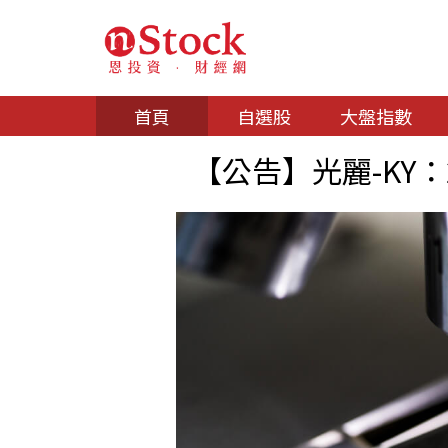
首頁
自選股
大盤指數
【公告】光麗-KY：