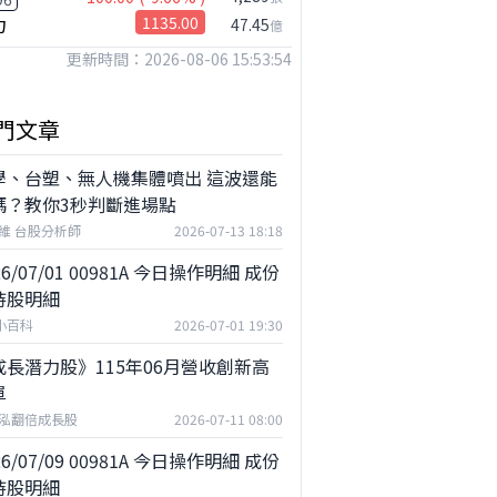
10,263
力
1135.00
47.45
億
765,013
更新時間：2026-08-06 15:53:54
1,090,392
門文章
學、台塑、無人機集體噴出 這波還能
嗎？教你3秒判斷進場點
132,328
維 台股分析師
2026-07-13 18:18
15,584
26/07/01 00981A 今日操作明細 成份
27,058
持股明細
F小百科
2026-07-01 19:30
158
成長潛力股》115年06月營收創新高
29,388
單
0
泓翻倍成長股
2026-07-11 08:00
33,936
26/07/09 00981A 今日操作明細 成份
45,791
持股明細