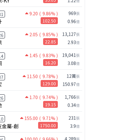
-KY
1.22
億
37,335
969
9.20
( 9.86% )
張
31
543
升
102.50
0.96
億
325,379
13,127
2.05
( 9.85% )
張
26
鼎
22.85
2.93
億
181,580
19,041
1.45
( 9.83% )
張
14
189,637
桐
16.20
3.08
億
299,571
12萬
11.50
( 9.78% )
張
37
131,223
宏
129.00
150.97
億
168,348
1,766
1.70
( 9.74% )
張
26
42,947
馳
19.15
0.34
億
51,278
231
155.00
( 9.71% )
張
10
2,760
友金屬-創
1750.00
3.9
億
38,255
4,289
100.00
( 9.66% )
張
96