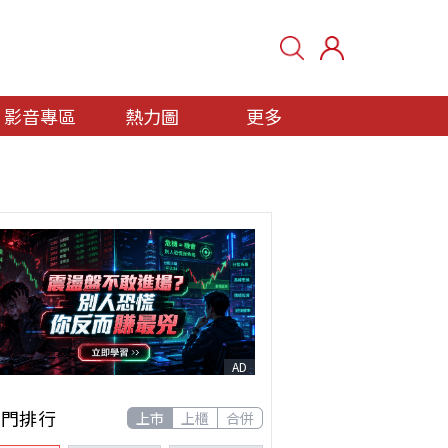
影音專區
熱力圖
更多
AD
熱門排行
上市
上櫃
合併