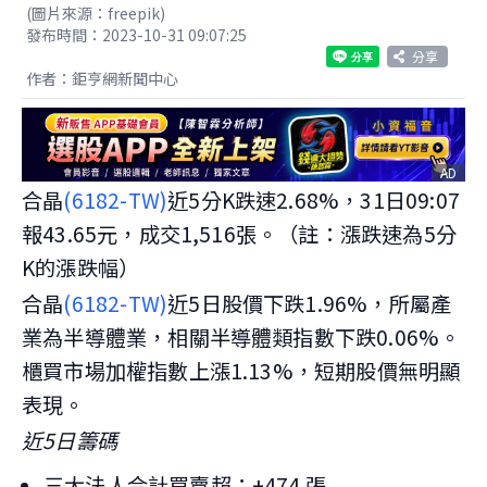
(圖片來源：freepik)
發布時間：2023-10-31 09:07:25
分享
作者：鉅亨網新聞中心
AD
合晶
(6182-TW)
近5分K跌速2.68%，31日09:07
報43.65元，成交1,516張。（註：漲跌速為5分
K的漲跌幅）
合晶
(6182-TW)
近5日股價下跌1.96%，所屬產
業為半導體業，相關半導體類指數下跌0.06%。
櫃買市場加權指數上漲1.13%，短期股價無明顯
表現。
近5日籌碼
三大法人合計買賣超：+474 張