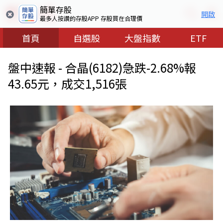
簡單存股
開啟
最多人按讚的存股APP 存股買在合理價
首頁
自選股
大盤指數
ETF
盤中速報 - 合晶(6182)急跌-2.68%報
43.65元，成交1,516張