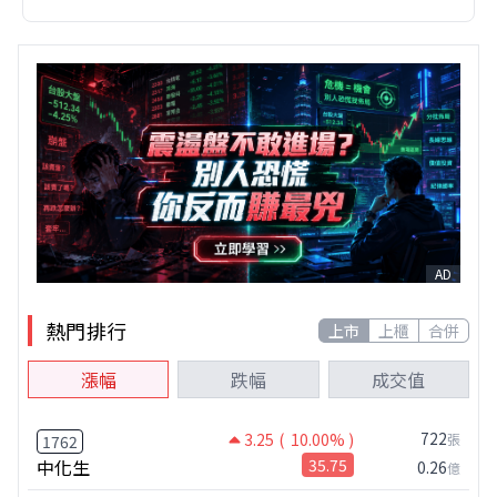
AD
熱門排行
上市
上櫃
合併
漲幅
跌幅
成交值
722
3.25
( 10.00% )
張
1762
中化生
35.75
0.26
億