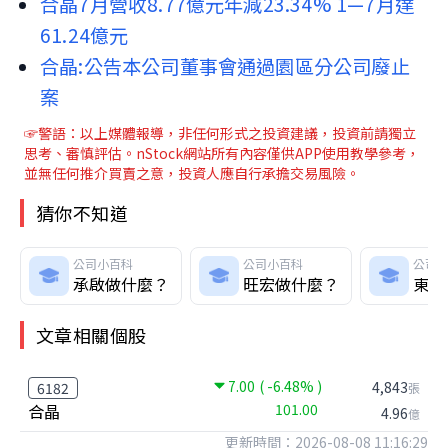
合晶7月營收8.77億元年減23.34% 1—7月達
61.24億元
合晶:公告本公司董事會通過園區分公司廢止
案
☞警語：以上媒體報導，非任何形式之投資建議，投資前請獨立
思考、審慎評估。nStock網站所有內容僅供APP使用教學參考，
並無任何推介買賣之意，投資人應自行承擔交易風險。
猜你不知道
公司小百科
公司小百科
公司
承啟做什麼？
旺宏做什麼？
東典
文章相關個股
7.00
( -6.48% )
4,843
6182
張
合晶
101.00
4.96
億
更新時間：2026-08-08 11:16:29