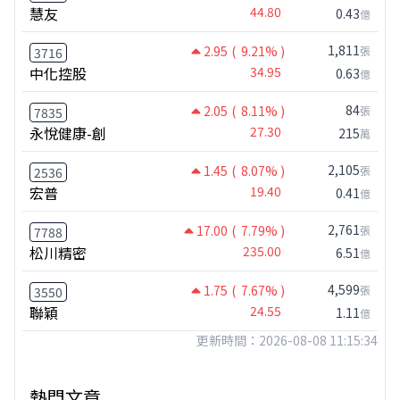
慧友
44.80
0.43
億
1,811
2.95
( 9.21% )
張
3716
中化控股
34.95
0.63
億
84
2.05
( 8.11% )
張
7835
永悅健康-創
27.30
215
萬
2,105
1.45
( 8.07% )
張
2536
宏普
19.40
0.41
億
2,761
17.00
( 7.79% )
張
7788
松川精密
235.00
6.51
億
4,599
1.75
( 7.67% )
張
3550
聯穎
24.55
1.11
億
更新時間：2026-08-08 11:15:34
熱門文章