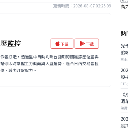
更新時間：2026-08-07 02:25:09
高
熱
撐壓監控
下載
下載
光
追
操作者打造，透過盤中自動判斷台指期的關鍵撐壓位置與
王士
，幫你即時掌握主力動向與大盤趨勢。適合日內交易者輕
20
鍵位，減少盯盤壓力。
股
ET
《
清
陳喬
20
股