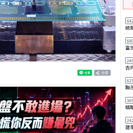
64
統
68
富
24
吉
分享
62
聯
36
精
24
建