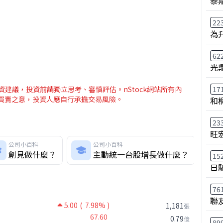
泰鼎
22
為
62
光
建議，投資前請獨立思考、審慎評估。nStock網站所有內
17
介買賣之意，投資人應自行承擔交易風險。
和
23
旺
公司小百科
公司小百科
創見做什麼？
主動統一台股增長做什麼？
15
日
76
聯
5.00
( 7.98% )
1,181
張
67.60
0.79
億
89