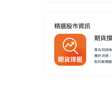
精選股市資訊
期貨
專為短線
轉折訊號
鬆判斷關