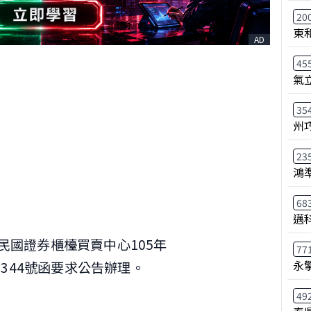
20
東
AD
45
氣
35
州
23
鴻
68
邁
華民國證券櫃檯買賣中心105年
77
永
01344號函要求公告辦理。
月
49