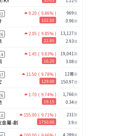
-KY
1.22
億
969
9.20
( 9.86% )
張
31
升
102.50
0.96
億
13,127
2.05
( 9.85% )
張
26
鼎
22.85
2.93
億
19,041
1.45
( 9.83% )
張
14
桐
16.20
3.08
億
12萬
11.50
( 9.78% )
張
37
宏
129.00
150.97
億
公司小百科
公司小百科
元大台灣50反1做什麼？
宇瞻做什麼？
1,766
1.70
( 9.74% )
張
26
馳
19.15
0.34
億
231
155.00
( 9.71% )
張
10
友金屬-創
1750.00
3.9
億
4,289
100.00
( 9.66% )
張
96