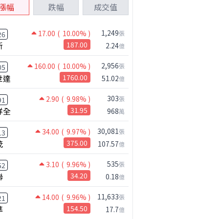
漲幅
跌幅
成交值
1,249
17.00
( 10.00% )
張
26
新
187.00
2.24
億
2,956
160.00
( 10.00% )
張
05
世達
1760.00
51.02
億
303
2.90
( 9.98% )
張
91
祥全
31.95
968
萬
30,081
34.00
( 9.97% )
張
13
茂
375.00
107.57
億
535
3.10
( 9.96% )
張
52
聯
34.20
0.18
億
11,633
14.00
( 9.96% )
張
21
準
154.50
17.7
億