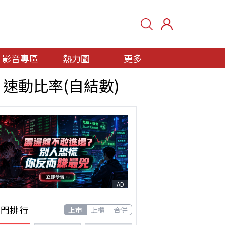
影音專區
熱力圖
更多
、速動比率(自結數)
AD
熱門排行
上市
上櫃
合併