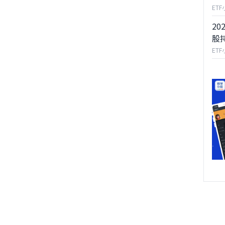
ET
20
股
ET