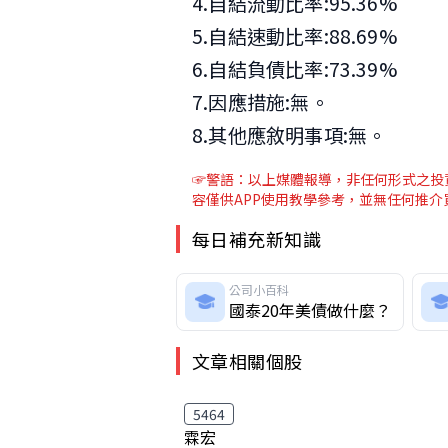
4.自結流動比率:95.36%
5.自結速動比率:88.69%
6.自結負債比率:73.39%
7.因應措施:無。
8.其他應敘明事項:無。
☞警語：以上媒體報導，非任何形式之投資
容僅供APP使用教學參考，並無任何推
每日補充新知識
公司小百科
國泰20年美債做什麼？
文章相關個股
5464
霖宏