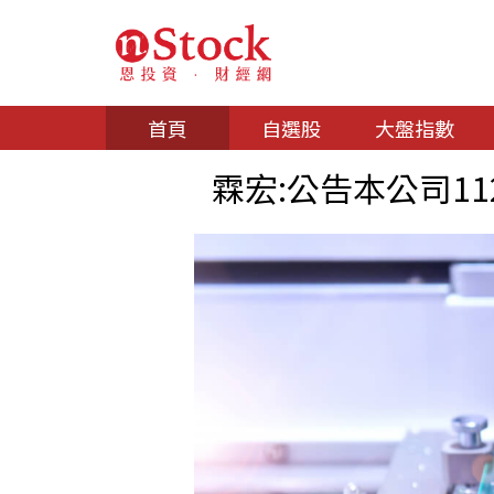
首頁
自選股
大盤指數
霖宏:公告本公司1