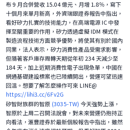
布 9 月合併營收 15.04 億元、月增 1.8％，寫下
十個月來單月新高，外資瑞銀證券報告中指出，
看好矽力扎實的技術能力，在高端電源 IC 中發
揮至關重要的作用，矽力透過虛擬 IDM 模式在
製造流程技術方面競爭優勢，將使其有別於國內
同業，法人表示，矽力消費性產品受需求影響，
但隨著客戶庫存周轉天期從年初 234 天減少至
184 天，加上近期消費性電子出現急單，中國在
網通基礎建設標案也已陸續開出，營運可望迅速
回溫。想要了解怎麼操作可來 LINE@
https://lihi3.cc/6Fv2G
矽智財族群的智原
(3035-TW)
今天強勢上漲，
智原於上周二召開法說會，對未來營運仍抱持正
向看法，滙豐證券於最新個股報告中指出，雖然