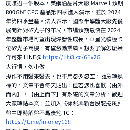
度賺逾一個股本，美網通晶片大廠 Marvell 預期
800GbE CPO 產品第四季進入演示，並於 2024
年第四季量產。法人表示，國際半導體大廠先後
展開針對矽光子的布局，市場預期最快在 2024
年整體市場可望出現爆發性成長，華星光積極卡
位矽光子商機，有望激勵業績。想要了解怎麼操
作可來 LINE@
https://lihi3.cc/6Fv2G
大行情，勿小做
操作不用變來變去，也不用忽多忽空，隨意轉換
標的，文章不會每天貼出，但若您也喜歡【由外
而內】，【由上而下】有系統的文章分析，歡迎
大家轉貼本文，並加入《徐照興新台股龍捲風》
盤中即時解盤不馬後炮 TG：
https://t.me/imoney168