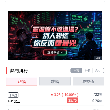
AD
熱門排行
上市
上櫃
合併
漲幅
跌幅
成交值
722
3.25
( 10.00% )
張
1762
中化生
35.75
0.26
億