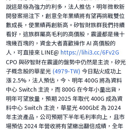
說這是極為強力的利多，法人推估，明年微軟新
開發案挹注下，創意全年業績將有望再挑戰雙位
數成長，使業績再創新高。矽智財族群我們持續
看好，這族群屬高毛利的高價股，震盪都是幾十
塊幾百塊的，資金大者喜歡操作 AI 高價股的
人，可直接來 LINE@
https://lihi3.cc/6Fv2G
CPO 與矽智財在震盪的盤勢中仍然是主流，矽光
子概念股的華星光
(4979-TW)
今日點火成功上
漲 2.5%，法人預估，今、明年 400G 將為資料
中心 Switch 主流，而 800G 在今年小量出貨，
明年可望放量，預期 2025 年取代 400G 成為資
料中心 Switch 主流，華星光 400GbE 為 2024
年主流產品，公司預期下半年毛利率向上，且市
場預估 2024 年營收將有望繳出翻倍成績，全年