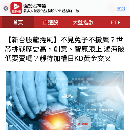
強勢股神器
開啟
最多人按讚的強勢股APP 起漲賺一波
首頁
自選股
大盤指數
ETF
【新台股龍捲風】不見兔子不撒鷹？世
芯挑戰歷史高，創意、智原跟上 鴻海破
低要賣嗎？靜待加權日KD黃金交叉