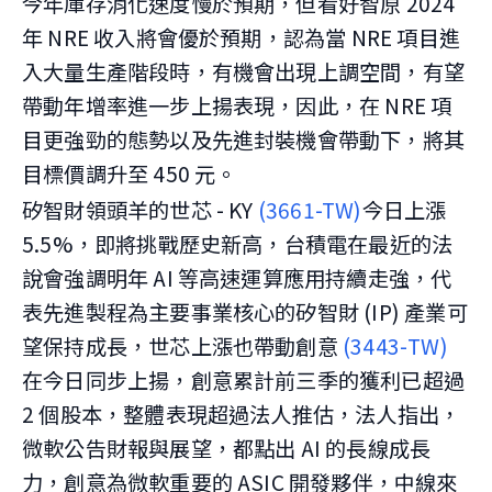
今年庫存消化速度慢於預期，但看好智原 2024
年 NRE 收入將會優於預期，認為當 NRE 項目進
入大量生產階段時，有機會出現上調空間，有望
帶動年增率進一步上揚表現，因此，在 NRE 項
目更強勁的態勢以及先進封裝機會帶動下，將其
目標價調升至 450 元。
矽智財領頭羊的世芯 - KY
(3661-TW)
今日上漲
5.5%，即將挑戰歷史新高，台積電在最近的法
說會強調明年 AI 等高速運算應用持續走強，代
表先進製程為主要事業核心的矽智財 (IP) 產業可
望保持成長，世芯上漲也帶動創意
(3443-TW)
在今日同步上揚，創意累計前三季的獲利已超過
2 個股本，整體表現超過法人推估，法人指出，
微軟公告財報與展望，都點出 AI 的長線成長
力，創意為微軟重要的 ASIC 開發夥伴，中線來