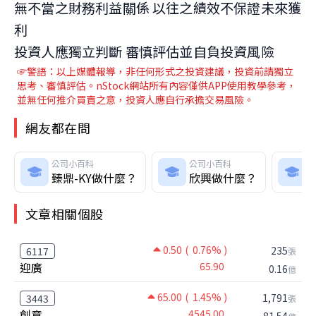
無不當之財務利益關係 以往之績效不保證未來獲
利
投資人應獨立判斷 審慎評估並自負投資風險
☞警語：以上媒體報導，非任何形式之投資建議，投資前請獨立
思考、審慎評估。nStock網站所有內容僅供APP使用教學參考，
並無任何推介買賣之意，投資人應自行承擔交易風險。
網友都在問
公司小百科
公司小百科
臻鼎-KY做什麼？
欣興做什麼？
文章相關個股
0.50
( 0.76% )
235
6117
張
迎廣
65.90
0.16
億
65.00
( 1.45% )
1,791
3443
張
創意
4545.00
81.54