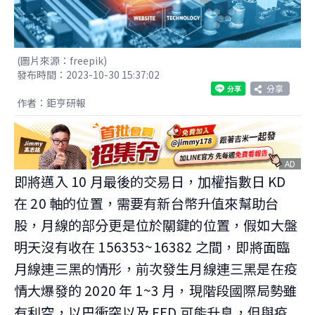
(圖片來源：freepik)
發布時間：2023-10-30 15:37:02
分享
作者：鉅亨研報
AD
即將邁入 10 月最後的交易日，加權指數日 KD
在 20 軸的位置，需要有新台幣升值來幫助台
股，月線的部分更是位於關鍵的位置，假如大盤
明天沒有收在 156353~16382 之間，即將面臨
月線連三黑的情形，前次發生月線連三黑是在疫
情大爆發的 2020 年 1~3 月，現階段國際局勢雖
有利空，以巴衝突以及 FED 可能升息，但與疫