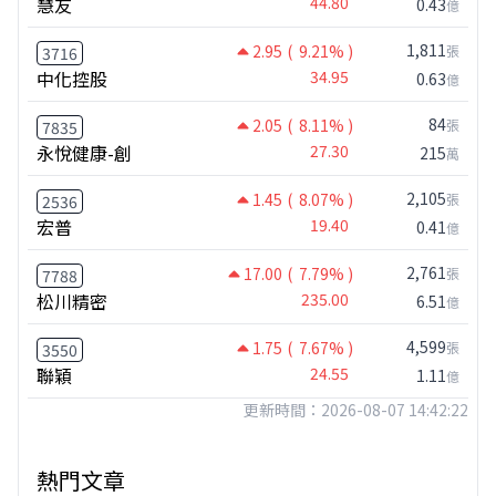
慧友
44.80
0.43
億
1,811
2.95
( 9.21% )
張
3716
中化控股
34.95
0.63
億
84
2.05
( 8.11% )
張
7835
永悅健康-創
27.30
215
萬
2,105
1.45
( 8.07% )
張
2536
宏普
19.40
0.41
億
2,761
17.00
( 7.79% )
張
7788
松川精密
235.00
6.51
億
4,599
1.75
( 7.67% )
張
3550
聯穎
24.55
1.11
億
更新時間：2026-08-07 14:42:22
熱門文章