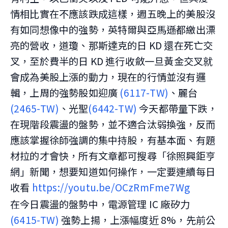
情相比實在不應該跌成這樣，週五晚上的美股沒
有如同想像中的強勢，英特爾與亞馬遜都繳出漂
亮的營收，道瓊、那斯達克的日 KD 還在死亡交
叉，至於費半的日 KD 進行收斂一旦黃金交叉就
會成為美股上漲的動力，現在的行情並沒有邏
輯，上周的強勢股如迎廣
(6117-TW)
、麗台
(2465-TW)
、光聖
(6442-TW)
今天都帶量下跌，
在現階段震盪的盤勢，並不適合汰弱換強，反而
應該掌握徐師強調的集中持股，有基本面、有題
材拉的才會快，所有文章都可搜尋「徐照興鉅亨
網」新聞，想要知道如何操作，一定要連續每日
收看
https://youtu.be/OCzRmFme7Wg
在今日震盪的盤勢中，電源管理 IC 廠矽力
(6415-TW)
強勢上揚，上漲幅度近 8%，先前公