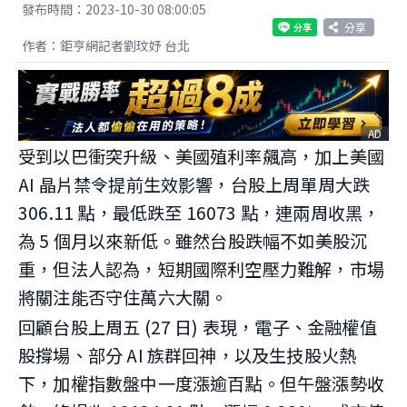
發布時間：2023-10-30 08:00:05
分享
作者：鉅亨網記者劉玟妤 台北
AD
受到以巴衝突升級、美國殖利率飆高，加上美國
AI 晶片禁令提前生效影響，台股上周單周大跌
306.11 點，最低跌至 16073 點，連兩周收黑，
為 5 個月以來新低。雖然台股跌幅不如美股沉
重，但法人認為，短期國際利空壓力難解，市場
將關注能否守住萬六大關。
回顧台股上周五 (27 日) 表現，電子、金融權值
股撐場、部分 AI 族群回神，以及生技股火熱
下，加權指數盤中一度漲逾百點。但午盤漲勢收