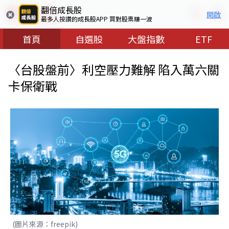
翻倍成長股
開啟
最多人按讚的成長股APP 買對股票賺一波
首頁
自選股
大盤指數
ETF
〈台股盤前〉利空壓力難解 陷入萬六關
卡保衛戰
(圖片來源：freepik)