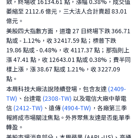
斂，終場收 16134.61 點，漲幅 0.38%，成交值
萎縮至 2112.6 億元，三大法人合計賣超 83.01
億元。
美股四大指數方面，道瓊 27 日終場下跌 366.71
點或 - 1.12%，收 32417.59 點；標普下跌
19.86 點或 - 0.48%，收 4117.37 點；那指則上
漲 47.41 點，收 12643.01 點或 0.38%；費半同
樣上漲，漲 38.67 點或 1.21%，收 3227.09
點。
本周科技大廠法說陸續登場，包含友達
(2409-
TW)
、台達電
(2308-TW)
以及電信大廠中華電
信
(2412-TW)
、遠傳
(4904-TW)
，各廠第三季
報將成市場關注焦點。外界聚焦友達是否能單季
轉盈。
美股市場消息部分，本周蘋果 (AAPL-US)、高通