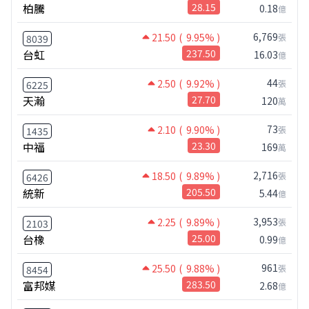
柏騰
28.15
0.18
億
6,769
21.50
( 9.95% )
張
8039
台虹
237.50
16.03
億
44
2.50
( 9.92% )
張
6225
天瀚
27.70
120
萬
73
2.10
( 9.90% )
張
1435
中福
23.30
169
萬
2,716
18.50
( 9.89% )
張
6426
統新
205.50
5.44
億
3,953
2.25
( 9.89% )
張
2103
台橡
25.00
0.99
億
961
25.50
( 9.88% )
張
8454
富邦媒
283.50
2.68
億