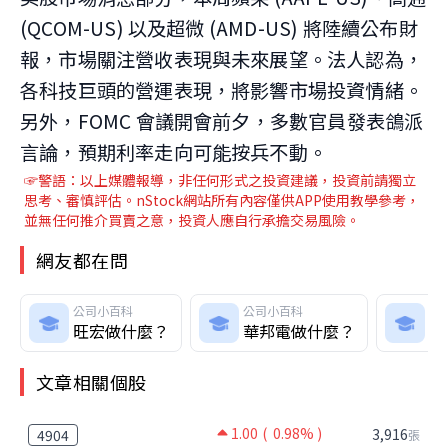
(QCOM-US) 以及超微 (AMD-US) 將陸續公布財
報，市場關注營收表現與未來展望。法人認為，
各科技巨頭的營運表現，將影響市場投資情緒。
另外，FOMC 會議開會前夕，多數官員發表鴿派
言論，預期利率走向可能按兵不動。
☞警語：以上媒體報導，非任何形式之投資建議，投資前請獨立
思考、審慎評估。nStock網站所有內容僅供APP使用教學參考，
並無任何推介買賣之意，投資人應自行承擔交易風險。
網友都在問
公司小百科
公司小百科
公
旺宏做什麼？
華邦電做什麼？
鴻
文章相關個股
1.00
( 0.98% )
3,916
4904
張