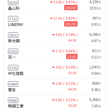
4,229
23.00
( 9.87% )
張
6533
晶心科
256.00
10.51
億
307
27.00
( 9.83% )
張
7722
LINEPAY
301.50
0.91
億
9,186
4.00
( 9.76% )
張
2031
新光鋼
44.95
4.07
億
811
1.15
( 9.66% )
張
6152
百一
13.05
0.11
億
1,543
3.05
( 9.53% )
張
3716
中化控股
35.05
0.54
億
858
3.90
( 9.52% )
張
5484
慧友
44.85
0.38
億
9,308
6.60
( 9.51% )
張
4566
時碩工業
76.00
7.05
億