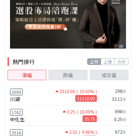
AD
熱門排行
上市
上櫃
合併
漲幅
跌幅
成交值
298
1010.00
( 10.00% )
張
2059
川湖
11110.00
33.11
億
698
3.25
( 10.00% )
張
1762
中化生
35.75
0.25
億
672
2.55
( 9.96% )
張
3518