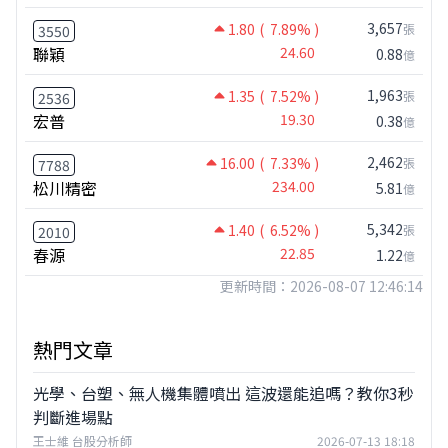
3,657
1.80
( 7.89% )
張
3550
聯穎
24.60
0.88
億
1,963
1.35
( 7.52% )
張
2536
宏普
19.30
0.38
億
2,462
16.00
( 7.33% )
張
7788
松川精密
234.00
5.81
億
5,342
1.40
( 6.52% )
張
2010
春源
22.85
1.22
億
更新時間：2026-08-07 12:46:14
熱門文章
光學、台塑、無人機集體噴出 這波還能追嗎？教你3秒
判斷進場點
王士維 台股分析師
2026-07-13 18:18