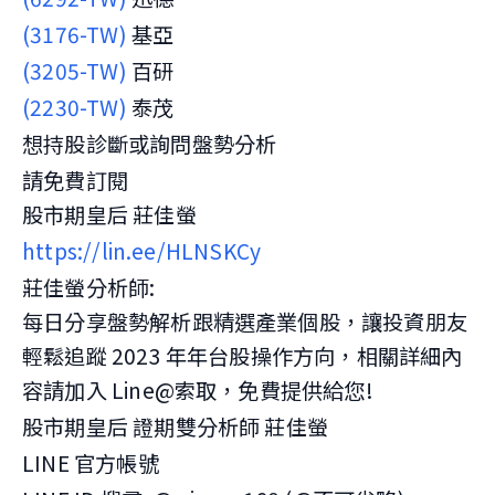
(3176-TW)
基亞
(3205-TW)
百研
(2230-TW)
泰茂
想持股診斷或詢問盤勢分析
請免費訂閱
股市期皇后 莊佳螢
https://lin.ee/HLNSKCy
莊佳螢分析師:
每日分享盤勢解析跟精選產業個股，讓投資朋友
輕鬆追蹤 2023 年年台股操作方向，相關詳細內
容請加入 Line@索取，免費提供給您!
股市期皇后 證期雙分析師 莊佳螢
LINE 官方帳號