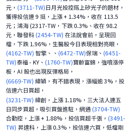
元，
(3711-TW)
日月光投控搭上矽光子的題材，
獲得投信連 9 挺，上漲 + 1.34%，收在 113.5
元；鴻海 (2317-TW，下跌 0.3%、收在 98.2
元，聯發科
(2454-TW)
在法說會前，呈現回
檔，下跌 1.96%，生醫股今日表現相對亮眼，
(4162-TW)
智擎、、
(6472-TW)
保瑞、
(6451-
TW)
泰福 - KY、
(1760-TW)
寶齡富錦，強噴漲停
板，AI 股也出現反彈格局，
(6669-TW)
緯穎，有不錯表現，漲幅逾 3%，投
信連六日買超，
(3231-TW)
緯創，上漲 1.18%，三大法人連五
日同步買超，吸引買盤進駐，網通
(3704-TW)
合勤控，上漲 + 1.88%，投信買超千張，
(3491-
TW)
昇達科，上漲 0.3%，投信連六買，低檔剛