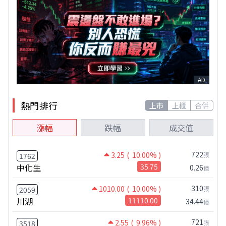
AD
熱門排行
上市
上櫃
合併
漲幅
跌幅
成交值
722
3.25
( 10.00% )
張
1762
中化生
35.75
0.26
億
310
1010.00
( 10.00% )
張
2059
川湖
11110.00
34.44
億
721
2.55
( 9.96% )
張
3518