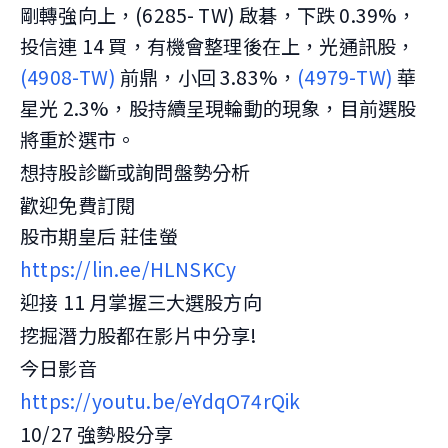
剛轉強向上，(6285- TW) 啟碁，下跌 0.39%，
投信連 14 買，有機會整理後在上，光通訊股，
(4908-TW)
前鼎，小回 3.83%，
(4979-TW)
華
星光 2.3%，股持續呈現輪動的現象，目前選股
將重於選市。
想持股診斷或詢問盤勢分析
歡迎免費訂閱
股市期皇后 莊佳螢
https://lin.ee/HLNSKCy
迎接 11 月掌握三大選股方向
挖掘潛力股都在影片中分享!
今日影音
https://youtu.be/eYdqO74rQik
10/27 強勢股分享