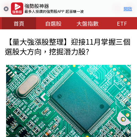
強勢股神器
開啟
最多人按讚的強勢股APP 起漲賺一波
首頁
自選股
大盤指數
ETF
【量大強漲股整理】迎接11月掌握三個
選股大方向，挖掘潛力股?