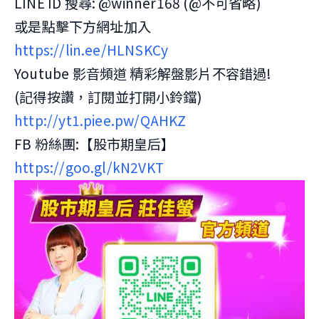
LINE ID 搜尋: @winner168 (@不可省略)
或是點擊下方網址加入
https://lin.ee/HLNSKCy
Youtube 影音頻道 精彩解盤影片不容錯過!
(記得按讚，訂閱並打開小鈴鐺)
http://yt1.piee.pw/QAHKZ
FB 粉絲團:【股市期皇后】
https://goo.gl/kN2VKT