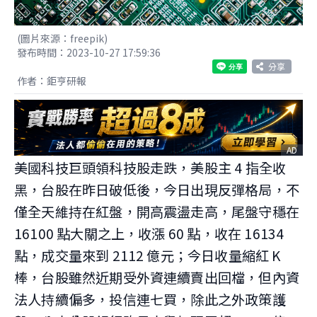
(圖片來源：freepik)
發布時間：2023-10-27 17:59:36
分享
作者：鉅亨研報
AD
美國科技巨頭領科技股走跌，美股主 4 指全收
黑，台股在昨日破低後，今日出現反彈格局，不
僅全天維持在紅盤，開高震盪走高，尾盤守穩在
16100 點大關之上，收漲 60 點，收在 16134
點，成交量來到 2112 億元；今日收量縮紅 K
棒，台股雖然近期受外資連續賣出回檔，但內資
法人持續偏多，投信連七買，除此之外政策護