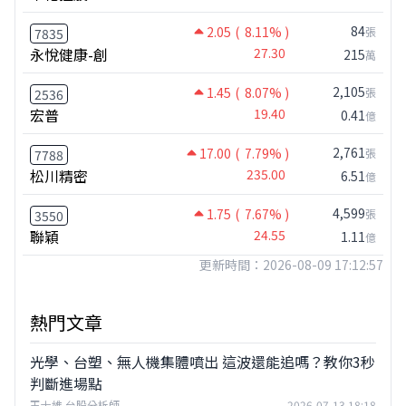
84
2.05
( 8.11% )
張
7835
永悅健康-創
27.30
215
萬
2,105
1.45
( 8.07% )
張
2536
宏普
19.40
0.41
億
2,761
17.00
( 7.79% )
張
7788
松川精密
235.00
6.51
億
4,599
1.75
( 7.67% )
張
3550
聯穎
24.55
1.11
億
更新時間：2026-08-09 17:12:57
熱門文章
光學、台塑、無人機集體噴出 這波還能追嗎？教你3秒
判斷進場點
王士維 台股分析師
2026-07-13 18:18