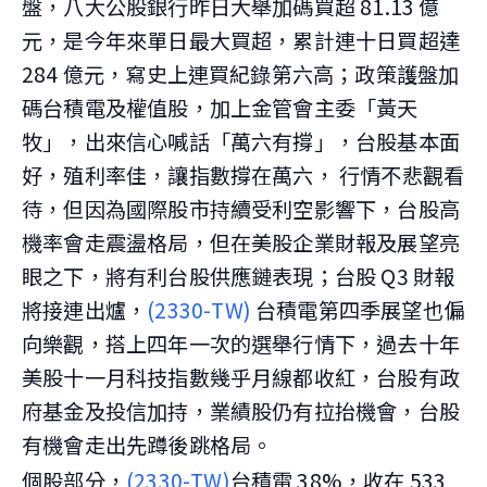
盤，八大公股銀行昨日大舉加碼買超 81.13 億
元，是今年來單日最大買超，累計連十日買超達
284 億元，寫史上連買紀錄第六高；政策護盤加
碼台積電及權值股，加上金管會主委「黃天
牧」，出來信心喊話「萬六有撐」，台股基本面
好，殖利率佳，讓指數撐在萬六， 行情不悲觀看
待，但因為國際股市持續受利空影響下，台股高
機率會走震盪格局，但在美股企業財報及展望亮
眼之下，將有利台股供應鏈表現；台股 Q3 財報
將接連出爐，
(2330-TW)
台積電第四季展望也偏
向樂觀，搭上四年一次的選舉行情下，過去十年
美股十一月科技指數幾乎月線都收紅，台股有政
府基金及投信加持，業績股仍有拉抬機會，台股
有機會走出先蹲後跳格局。
個股部分，
(2330-TW)
台積電 38%，收在 533