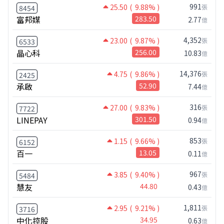
991
25.50
( 9.88% )
張
8454
富邦媒
283.50
2.77
億
4,352
23.00
( 9.87% )
張
6533
晶心科
256.00
10.83
億
14,376
4.75
( 9.86% )
張
2425
承啟
52.90
7.44
億
316
27.00
( 9.83% )
張
7722
LINEPAY
301.50
0.94
億
853
1.15
( 9.66% )
張
6152
百一
13.05
0.11
億
967
3.85
( 9.40% )
張
5484
慧友
44.80
0.43
億
1,811
2.95
( 9.21% )
張
3716
中化控股
34.95
0.63
億