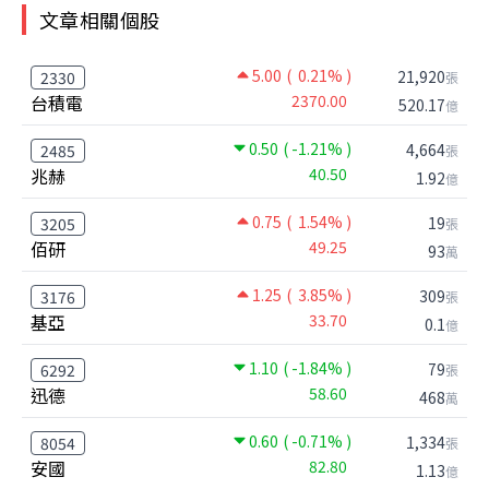
文章相關個股
5.00
( 0.21% )
21,920
2330
張
台積電
2370.00
520.17
億
0.50
( -1.21% )
4,664
2485
張
兆赫
40.50
1.92
億
0.75
( 1.54% )
19
3205
張
佰研
49.25
93
萬
1.25
( 3.85% )
309
3176
張
基亞
33.70
0.1
億
1.10
( -1.84% )
79
6292
張
迅德
58.60
468
萬
0.60
( -0.71% )
1,334
8054
張
安國
82.80
1.13
億