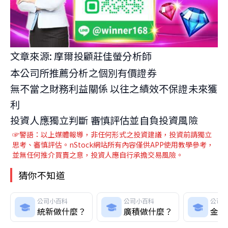
文章來源: 摩爾投顧莊佳螢分析師
本公司所推薦分析之個別有價證券
無不當之財務利益關係 以往之績效不保證未來獲
利
投資人應獨立判斷 審慎評估並自負投資風險
☞警語：以上媒體報導，非任何形式之投資建議，投資前請獨立
思考、審慎評估。nStock網站所有內容僅供APP使用教學參考，
並無任何推介買賣之意，投資人應自行承擔交易風險。
猜你不知道
公司小百科
公司小百科
公司
統新做什麼？
廣積做什麼？
金居