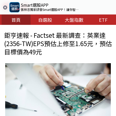
Smart選股APP
張林忠獨家研發Smart選股APP！讓你智慧看盤選出好股票
首頁
自選股
大盤指數
ETF
鉅亨速報 - Factset 最新調查：英業達
(2356-TW)EPS預估上修至1.65元，預估
目標價為49元