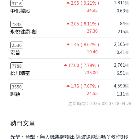
1,811
2.95
( 9.21% )
張
3716
中化控股
34.95
0.63
億
84
2.05
( 8.11% )
張
7835
永悅健康-創
27.30
215
萬
2,105
1.45
( 8.07% )
張
2536
宏普
19.40
0.41
億
2,761
17.00
( 7.79% )
張
7788
松川精密
235.00
6.51
億
4,599
1.75
( 7.67% )
張
3550
聯穎
24.55
1.11
億
更新時間：2026-08-07 18:04:28
熱門文章
光學、台塑、無人機集體噴出 這波還能追嗎？教你3秒