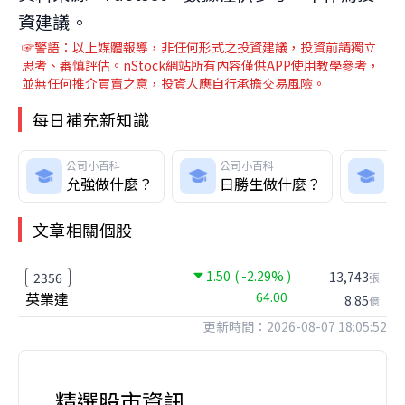
資建議。
☞警語：以上媒體報導，非任何形式之投資建議，投資前請獨立
思考、審慎評估。nStock網站所有內容僅供APP使用教學參考，
並無任何推介買賣之意，投資人應自行承擔交易風險。
每日補充新知識
公司小百科
公司小百科
公
允強做什麼？
日勝生做什麼？
鈺
文章相關個股
1.50
( -2.29% )
13,743
2356
張
英業達
64.00
8.85
億
更新時間：2026-08-07 18:05:52
精選股市資訊