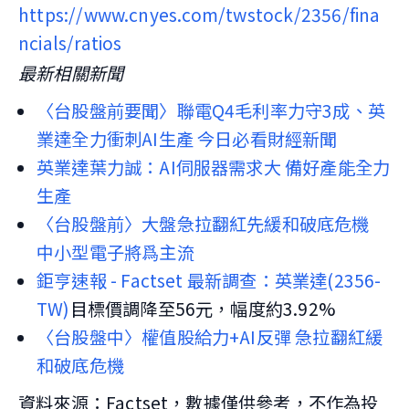
https://www.cnyes.com/twstock/2356/fina
ncials/ratios
最新相關新聞
〈台股盤前要聞〉聯電Q4毛利率力守3成、英
業達全力衝刺AI生產 今日必看財經新聞
英業達葉力誠：AI伺服器需求大 備好產能全力
生產
〈台股盤前〉大盤急拉翻紅先緩和破底危機 
中小型電子將爲主流
鉅亨速報 - Factset 最新調查：英業達
(2356-
TW)
目標價調降至56元，幅度約3.92%
〈台股盤中〉權值股給力+AI反彈 急拉翻紅緩
和破底危機
資料來源：Factset，數據僅供參考，不作為投