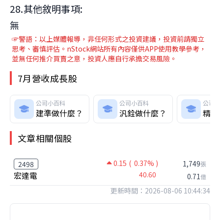
28.其他敘明事項:
無
☞警語：以上媒體報導，非任何形式之投資建議，投資前請獨立
思考、審慎評估。nStock網站所有內容僅供APP使用教學參考，
並無任何推介買賣之意，投資人應自行承擔交易風險。
7月營收成長股
公司小百科
公司小百科
公司
建準做什麼？
汎銓做什麼？
精測
文章相關個股
0.15
( 0.37% )
1,749
2498
張
宏達電
40.60
0.71
億
更新時間：2026-08-06 10:44:34