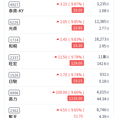
3,235
3.15
( 9.87% )
張
4927
泰鼎-KY
35.05
1.08
億
12,385
2.05
( 9.85% )
張
6226
光鼎
22.85
2.77
億
18,273
1.45
( 9.83% )
張
1714
和桐
16.20
2.95
億
11萬
11.50
( 9.78% )
張
2337
旺宏
129.00
142.6
億
931
1.70
( 9.74% )
張
1526
日馳
19.15
0.18
億
4,015
100.00
( 9.66% )
張
8996
高力
1135.00
44.34
億
8,746
4.55
( 9.65% )
張
2362
藍天
51.70
4.39
億