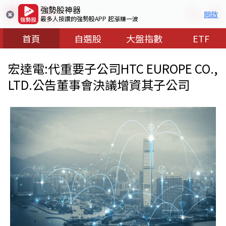
強勢股神器
開啟
最多人按讚的強勢股APP 起漲賺一波
首頁
自選股
大盤指數
ETF
宏達電:代重要子公司HTC EUROPE CO.,
LTD.公告董事會決議增資其子公司