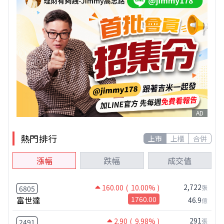
AD
熱門排行
上市
上櫃
合併
漲幅
跌幅
成交值
2,722
160.00
( 10.00% )
張
6805
富世達
1760.00
46.9
億
291
2.90
( 9.98% )
張
2491