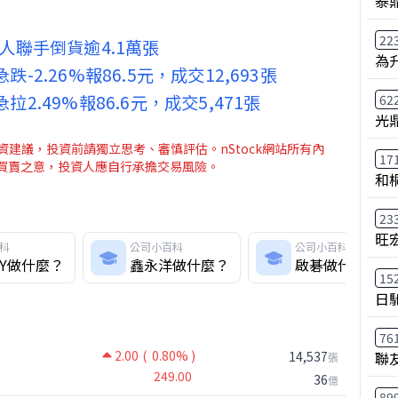
泰鼎
22
人聯手倒貨逾4.1萬張
為
急跌-2.26%報86.5元，成交12,693張
急拉2.49%報86.6元，成交5,471張
62
光
建議，投資前請獨立思考、審慎評估。nStock網站所有內
17
介買賣之意，投資人應自行承擔交易風險。
和
23
旺
科
公司小百科
公司小百科
KY做什麼？
鑫永洋做什麼？
啟碁做什麼？
15
日
76
2.00
( 0.80% )
聯
14,537
張
249.00
36
億
89