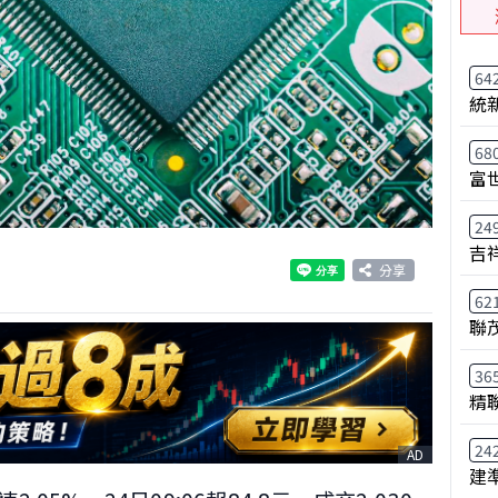
64
統
68
富
24
吉
分享
62
聯
36
精
24
AD
建