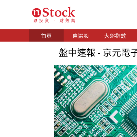
首頁
自選股
大盤指數
盤中速報 - 京元電子(