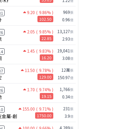
-KY
1.22
億
969
9.20
( 9.86% )
張
31
升
102.50
0.96
億
13,127
2.05
( 9.85% )
張
26
鼎
22.85
2.93
億
19,041
1.45
( 9.83% )
張
14
桐
16.20
3.08
億
12萬
11.50
( 9.78% )
張
37
宏
129.00
150.97
億
公司小百科
瀚軒做什麼？
1,766
1.70
( 9.74% )
張
26
馳
19.15
0.34
億
231
155.00
( 9.71% )
張
10
友金屬-創
1750.00
3.9
億
4,289
100.00
( 9.66% )
張
96