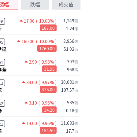
漲幅
跌幅
成交值
1,249
17.00
( 10.00% )
張
26
新
187.00
2.24
億
2,956
160.00
( 10.00% )
張
05
世達
1760.00
51.02
億
303
2.90
( 9.98% )
張
91
祥全
31.95
968
萬
30,081
34.00
( 9.97% )
張
13
茂
375.00
107.57
億
535
3.10
( 9.96% )
張
52
聯
34.20
0.18
億
11,633
14.00
( 9.96% )
張
21
準
154.50
17.7
億