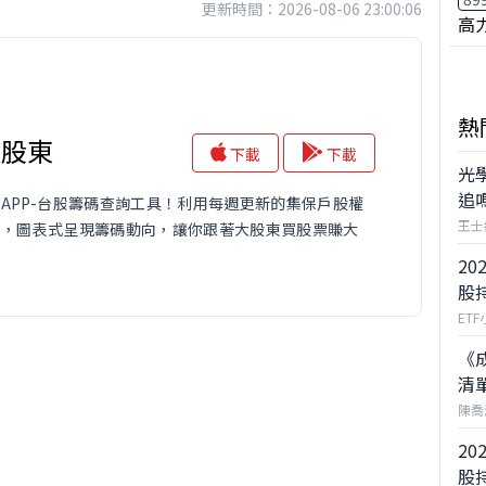
更新時間：2026-08-06 23:00:06
高
熱
大股東
下載
下載
光
追
APP-台股籌碼查詢工具！利用每週更新的集保戶股權
王士
料，圖表式呈現籌碼動向，讓你跟著大股東買股票賺大
20
股
ET
《
清
陳喬
20
股