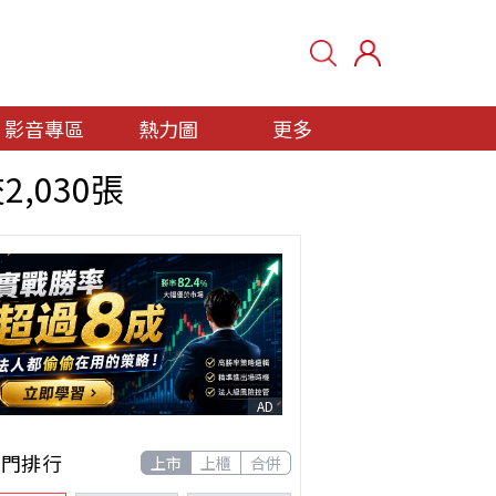
影音專區
熱力圖
更多
2,030張
AD
熱門排行
上市
上櫃
合併