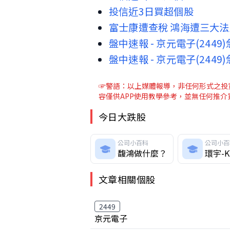
投信近3日買超個股
富士康遭查稅 鴻海遭三大法
盤中速報 - 京元電子(2449)
盤中速報 - 京元電子(2449)
☞警語：以上媒體報導，非任何形式之投資
容僅供APP使用教學參考，並無任何推
今日大跌股
公司小百科
公司小百
馥鴻做什麼？
環宇-
文章相關個股
2449
京元電子