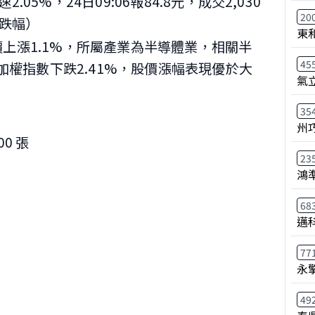
2.05%，24日09:06報84.8元，成交2,030
20
漲跌幅）
東
價上漲1.1%，所屬產業為半導體業，相關半
45
場加權指數下跌2.41%，股價漲幅表現優於大
氣
35
州
0 張
23
鴻
68
邁
77
永
49