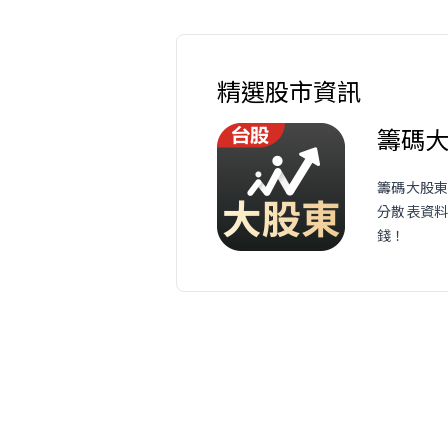
精選股市資訊
籌碼
籌碼大股東
分散表資
錢！