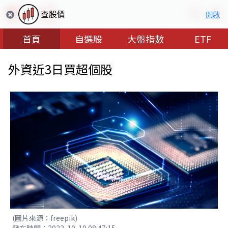
查股價
開啟
首頁
自選股
大盤指數
ETF
外資近3日買超個股
(圖片來源：freepik)
發布時間：2023-10-19 08:47:15