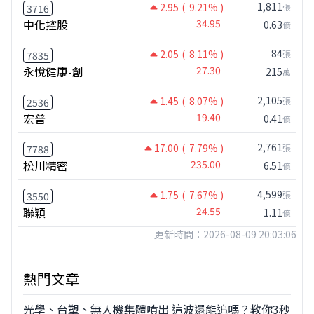
1,811
2.95
( 9.21% )
張
3716
中化控股
34.95
0.63
億
84
2.05
( 8.11% )
張
7835
永悅健康-創
27.30
215
萬
2,105
1.45
( 8.07% )
張
2536
宏普
19.40
0.41
億
2,761
17.00
( 7.79% )
張
7788
松川精密
235.00
6.51
億
4,599
1.75
( 7.67% )
張
3550
聯穎
24.55
1.11
億
更新時間：2026-08-09 20:03:06
熱門文章
光學、台塑、無人機集體噴出 這波還能追嗎？教你3秒