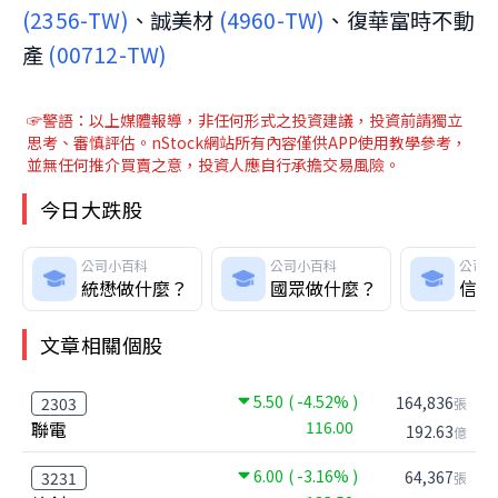
(2356-TW)
、誠美材
(4960-TW)
、復華富時不動
產
(00712-TW)
☞警語：以上媒體報導，非任何形式之投資建議，投資前請獨立
思考、審慎評估。nStock網站所有內容僅供APP使用教學參考，
並無任何推介買賣之意，投資人應自行承擔交易風險。
今日大跌股
公司小百科
公司小百科
公司
統懋做什麼？
國眾做什麼？
信昌
文章相關個股
5.50
( -4.52% )
164,836
2303
張
聯電
116.00
192.63
億
6.00
( -3.16% )
64,367
3231
張