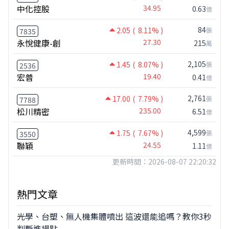
中化控股
34.95
0.63
億
84
2.05
( 8.11% )
張
7835
永悅健康-創
27.30
215
萬
2,105
1.45
( 8.07% )
張
2536
宏普
19.40
0.41
億
2,761
17.00
( 7.79% )
張
7788
松川精密
235.00
6.51
億
4,599
1.75
( 7.67% )
張
3550
聯穎
24.55
1.11
億
更新時間：2026-08-07 22:20:32
熱門文章
光學、台塑、無人機集體噴出 這波還能追嗎？教你3秒
判斷進場點