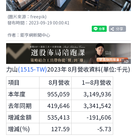
(圖片來源：freepik)
發布時間：2023-09-19 00:00:41
分享
作者：鉅亨網新聞中心
AD
力山
(1515-TW)
2023年 8月營收資料(單位:千元)
項目
8月營收
1—8月營收
本年度
955,059
3,149,936
去年同期
419,646
3,341,542
增減金額
535,413
-191,606
增減(％)
127.59
-5.73