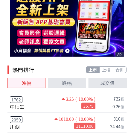
AD
熱門排行
上市
上櫃
合併
漲幅
跌幅
成交值
722
3.25
( 10.00% )
張
1762
中化生
35.75
0.26
億
310
1010.00
( 10.00% )
張
2059
川湖
11110.00
34.44
億