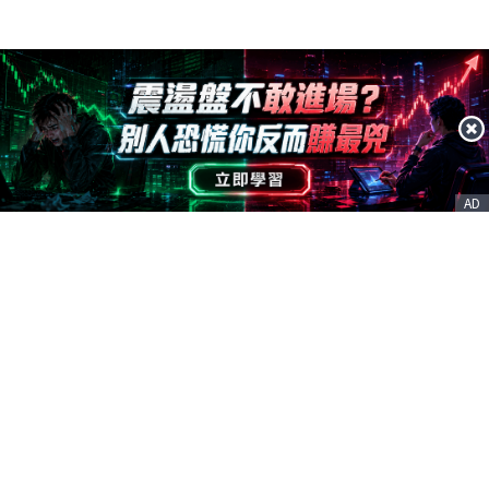
AD
客服信箱
service@nstock.tw