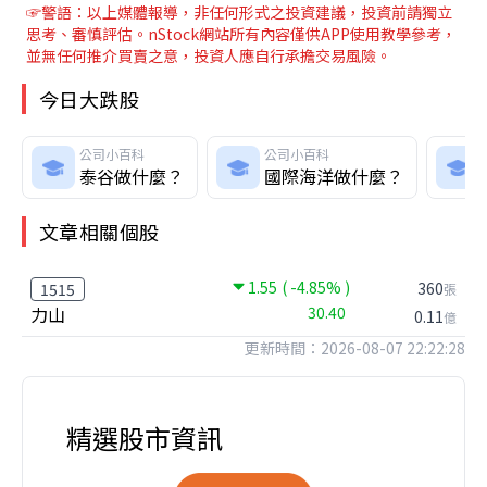
☞警語：以上媒體報導，非任何形式之投資建議，投資前請獨立
思考、審慎評估。nStock網站所有內容僅供APP使用教學參考，
並無任何推介買賣之意，投資人應自行承擔交易風險。
今日大跌股
公司小百科
公司小百科
泰谷做什麼？
國際海洋做什麼？
文章相關個股
1.55
( -4.85% )
360
1515
張
力山
30.40
0.11
億
更新時間：2026-08-07 22:22:28
精選股市資訊