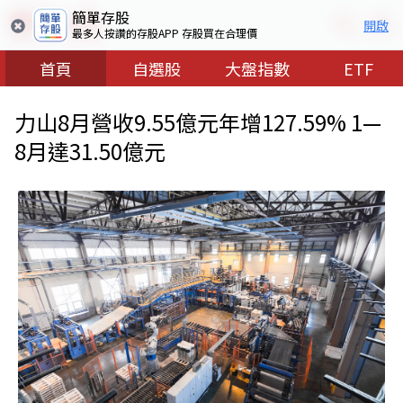
簡單存股
開啟
最多人按讚的存股APP 存股買在合理價
首頁
自選股
大盤指數
ETF
力山8月營收9.55億元年增127.59% 1—
8月達31.50億元