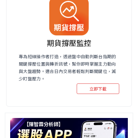
期貨撐壓監控
專為短線操作者打造，透過盤中自動判斷台指期的
關鍵撐壓位置與轉折訊號，幫你即時掌握主力動向
與大盤趨勢。適合日內交易者輕鬆判斷關鍵位，減
少盯盤壓力。
立即下載