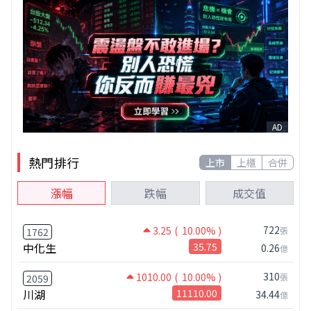
AD
熱門排行
上市
上櫃
合併
漲幅
跌幅
成交值
722
3.25
( 10.00% )
張
1762
中化生
35.75
0.26
億
310
1010.00
( 10.00% )
張
2059
川湖
11110.00
34.44
億