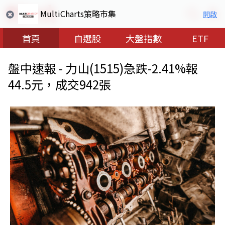
MultiCharts策略市集
開啟
首頁
自選股
大盤指數
ETF
盤中速報 - 力山(1515)急跌-2.41%報
44.5元，成交942張