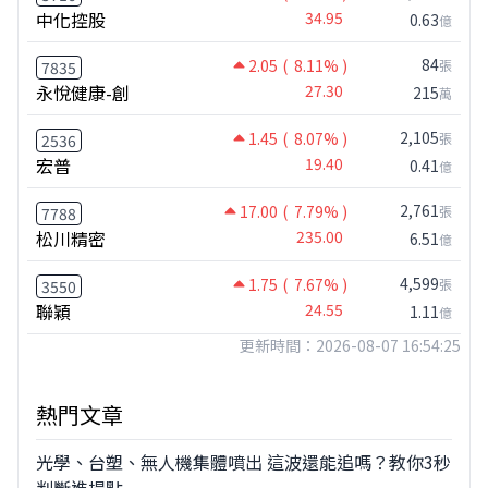
中化控股
34.95
0.63
億
84
2.05
( 8.11% )
張
7835
永悅健康-創
27.30
215
萬
2,105
1.45
( 8.07% )
張
2536
宏普
19.40
0.41
億
2,761
17.00
( 7.79% )
張
7788
松川精密
235.00
6.51
億
4,599
1.75
( 7.67% )
張
3550
聯穎
24.55
1.11
億
更新時間：2026-08-07 16:54:25
熱門文章
光學、台塑、無人機集體噴出 這波還能追嗎？教你3秒