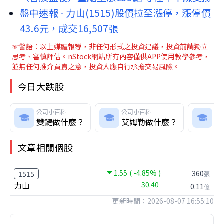
盤中速報 - 力山(1515)股價拉至漲停，漲停價
43.6元，成交16,507張
☞警語：以上媒體報導，非任何形式之投資建議，投資前請獨立
思考、審慎評估。nStock網站所有內容僅供APP使用教學參考，
並無任何推介買賣之意，投資人應自行承擔交易風險。
今日大跌股
公司小百科
公司小百科
公
雙鍵做什麼？
艾姆勒做什麼？
勝
文章相關個股
1.55
( -4.85% )
360
1515
張
力山
30.40
0.11
億
更新時間：2026-08-07 16:55:10