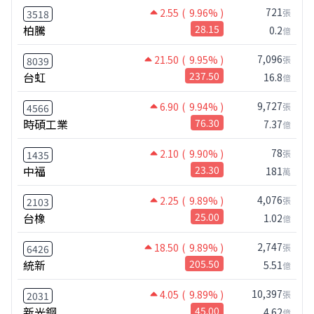
721
2.55
( 9.96% )
張
3518
柏騰
28.15
0.2
億
7,096
21.50
( 9.95% )
張
8039
台虹
237.50
16.8
億
9,727
6.90
( 9.94% )
張
4566
時碩工業
76.30
7.37
億
78
2.10
( 9.90% )
張
1435
中福
23.30
181
萬
4,076
2.25
( 9.89% )
張
2103
台橡
25.00
1.02
億
2,747
18.50
( 9.89% )
張
6426
統新
205.50
5.51
億
10,397
4.05
( 9.89% )
張
2031
新光鋼
45.00
4.62
億