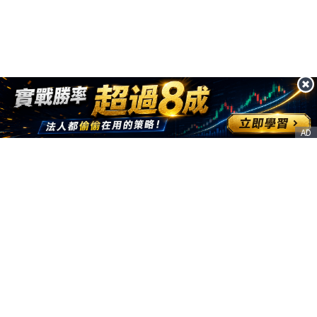
AD
客服信箱
service@nstock.tw