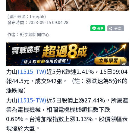
(圖片來源：freepik)
發布時間：2023-09-15 09:04:28
分享
作者：鉅亨網新聞中心
AD
力山
(1515-TW)
近5分K跌速2.41%，15日09:04
報44.5元，成交942張。（註：漲跌速為5分K的
漲跌幅）
力山
(1515-TW)
近5日股價上漲27.44%，所屬產
業為電機機械，相關電機機械類指數下跌
0.69%。台灣加權指數上漲1.13%，股價漲幅表
現優於大盤。