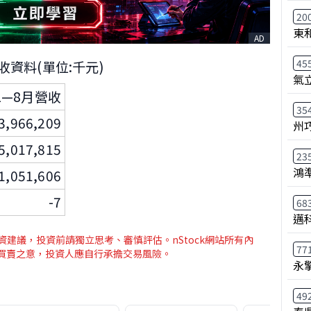
20
東
AD
45
營收資料(單位:千元)
氣
1—8月營收
35
3,966,209
州
5,017,815
23
鴻
1,051,606
-7
68
邁
建議，投資前請獨立思考、審慎評估。nStock網站所有內
77
介買賣之意，投資人應自行承擔交易風險。
永
49