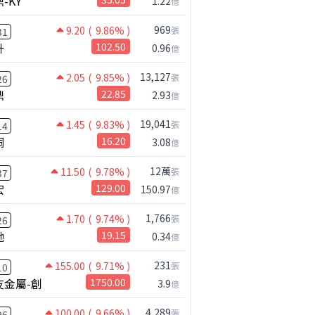
-KY
1.22
億
百科
公司小百科
做什麼？
聯電做什麼？
969
9.20
( 9.86% )
張
31
升
102.50
0.96
億
13,127
2.05
( 9.85% )
張
26
鼎
22.85
2.93
億
19,041
1.45
( 9.83% )
張
14
桐
16.20
3.08
億
12萬
11.50
( 9.78% )
張
37
宏
129.00
150.97
億
1,766
1.70
( 9.74% )
張
26
馳
19.15
0.34
億
231
155.00
( 9.71% )
張
10
友金屬-創
1750.00
3.9
億
4,289
100.00
( 9.66% )
張
96