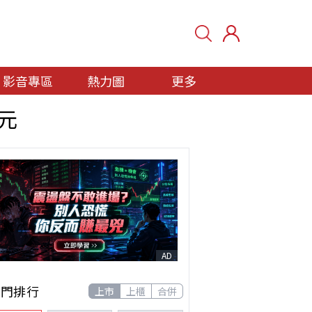
影音專區
熱力圖
更多
億元
AD
熱門排行
上市
上櫃
合併