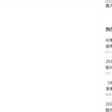
高
熱
光
追
王士
20
股
ET
《
清
陳喬
20
股