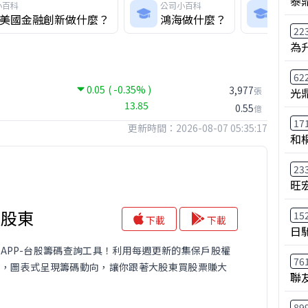
泰鼎
小百科
公司小百科
公司小
美國金融創新做什麼？
鴻海做什麼？
建準
22
為
62
0.05
( -0.35% )
3,977
張
光
13.85
0.55
億
17
更新時間：2026-08-07 05:35:17
和
23
旺
大股東
15
下載
下載
日
APP-台股籌碼查詢工具！利用每週更新的集保戶股權
76
料，圖表式呈現籌碼動向，讓你跟著大股東買股票賺大
聯
89