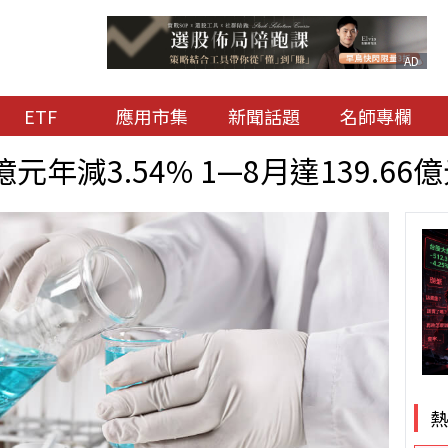
AD
ETF
應用市集
新聞話題
名師專欄
億元年減3.54% 1—8月達139.66