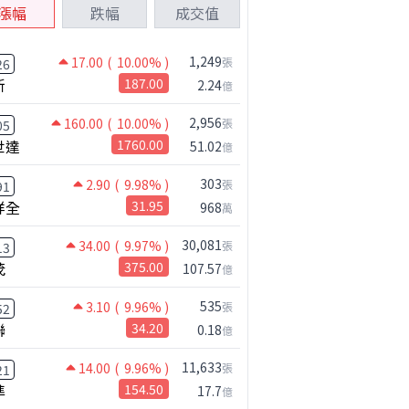
漲幅
跌幅
成交值
1,249
17.00
( 10.00% )
張
26
新
187.00
2.24
億
2,956
160.00
( 10.00% )
張
05
世達
1760.00
51.02
億
303
2.90
( 9.98% )
張
91
祥全
31.95
968
萬
30,081
34.00
( 9.97% )
張
13
茂
375.00
107.57
億
535
3.10
( 9.96% )
張
52
聯
34.20
0.18
億
11,633
14.00
( 9.96% )
張
21
準
154.50
17.7
億