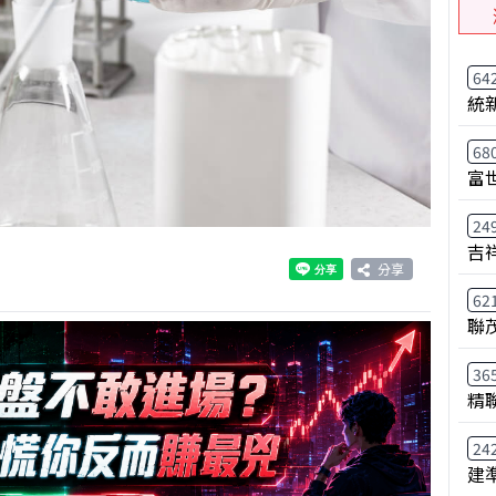
64
統
68
富
24
吉
分享
62
聯
36
精
24
建