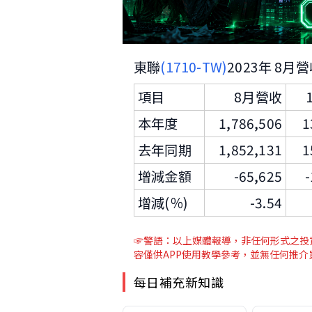
東聯
(1710-TW)
2023年 8月
項目
8月營收
本年度
1,786,506
1
去年同期
1,852,131
1
增減金額
-65,625
-
增減(％)
-3.54
☞警語：以上媒體報導，非任何形式之投資
容僅供APP使用教學參考，並無任何推
每日補充新知識