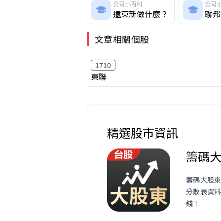
公司小百科
公司
遠東新做什麼？
聯邦
文章相關個股
1710
東聯
精選股市資訊
籌碼
籌碼大股東
分散表資
錢！