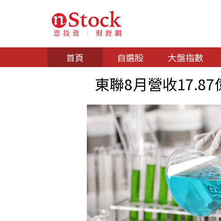
首頁
自選股
大盤指數
東聯8月營收17.87