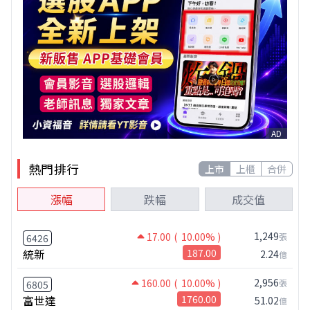
AD
熱門排行
上市
上櫃
合併
漲幅
跌幅
成交值
1,249
17.00
( 10.00% )
張
6426
統新
187.00
2.24
億
2,956
160.00
( 10.00% )
張
6805
富世達
1760.00
51.02
億