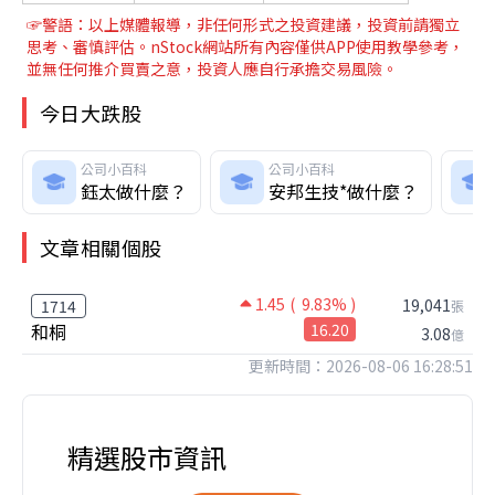
☞警語：以上媒體報導，非任何形式之投資建議，投資前請獨立
思考、審慎評估。nStock網站所有內容僅供APP使用教學參考，
並無任何推介買賣之意，投資人應自行承擔交易風險。
今日大跌股
公司小百科
公司小百科
鈺太做什麼？
安邦生技*做什麼？
文章相關個股
1.45
( 9.83% )
19,041
1714
張
和桐
16.20
3.08
億
更新時間：2026-08-06 16:28:51
精選股市資訊