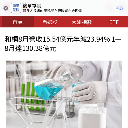
簡單存股
開啟
最多人按讚的存股APP 存股買在合理價
首頁
自選股
大盤指數
ETF
和桐8月營收15.54億元年減23.94% 1—
8月達130.38億元