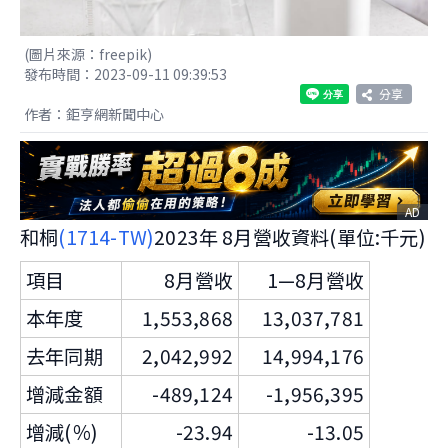
(圖片來源：freepik)
發布時間：2023-09-11 09:39:53
分享
作者：鉅亨網新聞中心
AD
和桐
(1714-TW)
2023年 8月營收資料(單位:千元)
項目
8月營收
1—8月營收
本年度
1,553,868
13,037,781
去年同期
2,042,992
14,994,176
增減金額
-489,124
-1,956,395
增減(％)
-23.94
-13.05