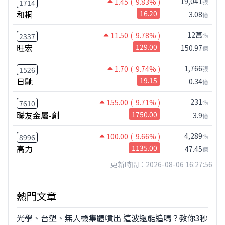
19,041
1.45
( 9.83% )
張
1714
和桐
16.20
3.08
億
12萬
11.50
( 9.78% )
張
2337
旺宏
129.00
150.97
億
1,766
1.70
( 9.74% )
張
1526
日馳
19.15
0.34
億
231
155.00
( 9.71% )
張
7610
聯友金屬-創
1750.00
3.9
億
4,289
100.00
( 9.66% )
張
8996
高力
1135.00
47.45
億
更新時間：2026-08-06 16:27:56
熱門文章
光學、台塑、無人機集體噴出 這波還能追嗎？教你3秒