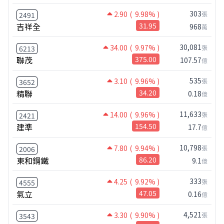
303
2.90
( 9.98% )
張
2491
吉祥全
31.95
968
萬
30,081
34.00
( 9.97% )
張
6213
聯茂
375.00
107.57
億
535
3.10
( 9.96% )
張
3652
精聯
34.20
0.18
億
11,633
14.00
( 9.96% )
張
2421
建準
154.50
17.7
億
10,798
7.80
( 9.94% )
張
2006
東和鋼鐵
86.20
9.1
億
333
4.25
( 9.92% )
張
4555
氣立
47.05
0.16
億
4,521
3.30
( 9.90% )
張
3543