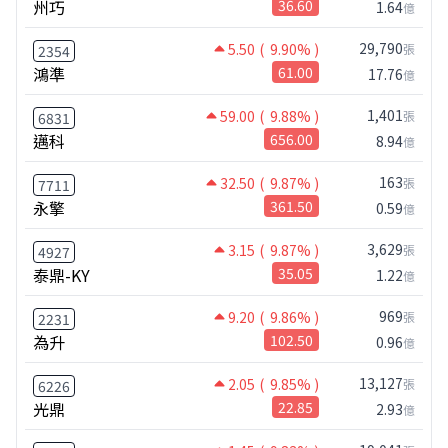
州巧
36.60
1.64
億
29,790
5.50
( 9.90% )
張
2354
鴻準
61.00
17.76
億
1,401
59.00
( 9.88% )
張
6831
邁科
656.00
8.94
億
163
32.50
( 9.87% )
張
7711
永擎
361.50
0.59
億
3,629
3.15
( 9.87% )
張
4927
泰鼎-KY
35.05
1.22
億
969
9.20
( 9.86% )
張
2231
為升
102.50
0.96
億
13,127
2.05
( 9.85% )
張
6226
光鼎
22.85
2.93
億