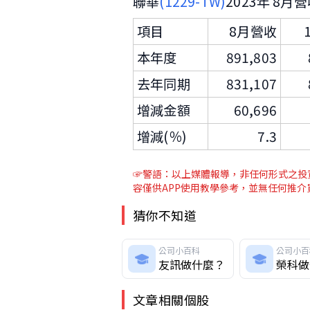
聯華
(1229-TW)
2023年 8月
項目
8月營收
本年度
891,803
去年同期
831,107
增減金額
60,696
增減(％)
7.3
☞警語：以上媒體報導，非任何形式之投資
容僅供APP使用教學參考，並無任何推
猜你不知道
公司小百科
公司小百
友訊做什麼？
榮科做
文章相關個股