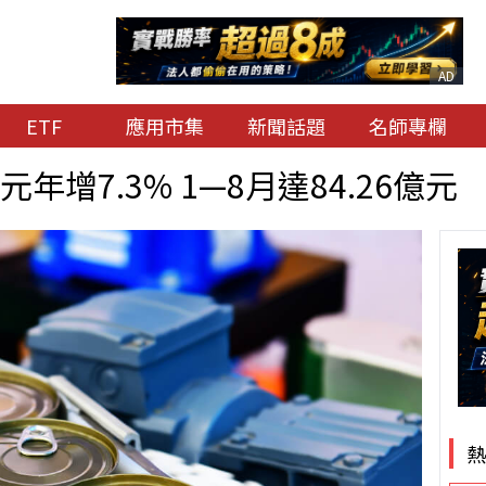
AD
ETF
應用市集
新聞話題
名師專欄
元年增7.3% 1—8月達84.26億元