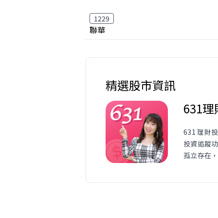
1229
聯華
精選股市資訊
631
631 理
投資追蹤
孤立存在