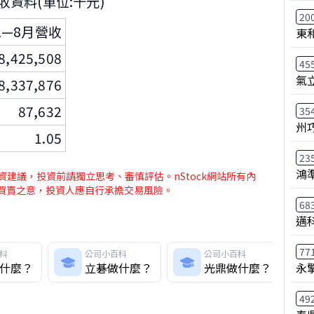
營收資料(單位:千元)
20
1—8月營收
東
8,425,508
45
氣
8,337,876
87,632
35
州
1.05
23
鴻
建議，投資前請獨立思考、審慎評估。nStock網站所有內
介買賣之意，投資人應自行承擔交易風險。
68
邁
77
科
公司小百科
公司小百科
永
什麼？
立碁做什麼？
光鼎做什麼？
49