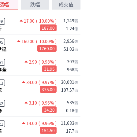
漲幅
跌幅
成交值
1,249
17.00
( 10.00% )
張
26
新
187.00
2.24
億
2,956
160.00
( 10.00% )
張
05
世達
1760.00
51.02
億
303
2.90
( 9.98% )
張
91
祥全
31.95
968
萬
30,081
34.00
( 9.97% )
張
13
茂
375.00
107.57
億
535
3.10
( 9.96% )
張
52
聯
34.20
0.18
億
11,633
14.00
( 9.96% )
張
21
準
154.50
17.7
億