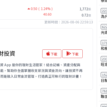
泰鼎
0.50
( 1.24% )
1,772
張
22
40.60
0.72
億
為
更新時間：2026-08-06 22:59:13
62
光
17
和
理財投資
下載
下載
23
旺
財投資 App 是你的理財生活管家！結合記帳、資產分配與
功能，幫助你全面掌握收支狀況與資金流向。讓投資不再
15
，而是融入日常金流管理，打造真正可執行的理財計畫！
日
76
聯
89