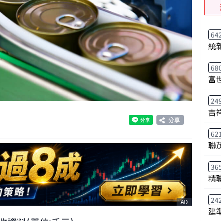
64
統
68
富
24
吉
分享
62
聯
36
精
24
AD
建