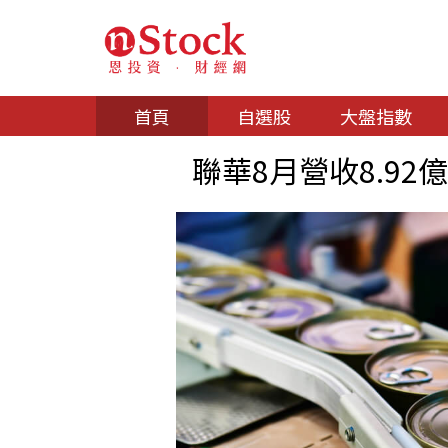
首頁
自選股
大盤指數
聯華8月營收8.92億