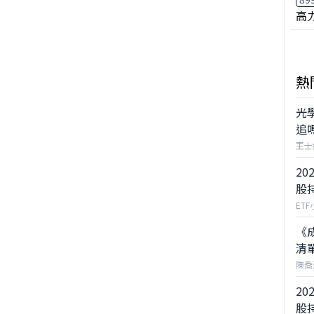
高
熱
光
追
王士
20
股
ET
《
清
陳喬
20
股