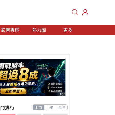
影音專區
熱力圖
更多
AD
熱門排行
上市
上櫃
合併