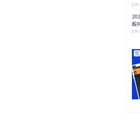
ET
20
股
ET