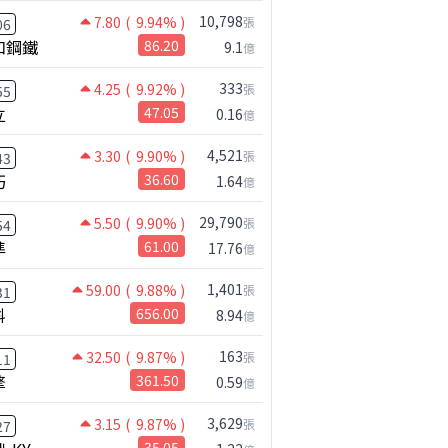
10,798
7.80
( 9.94% )
張
06
和鋼鐵
86.20
9.1
億
333
4.25
( 9.92% )
張
55
立
47.05
0.16
億
4,521
3.30
( 9.90% )
張
43
巧
36.60
1.64
億
29,790
5.50
( 9.90% )
張
54
準
61.00
17.76
億
1,401
59.00
( 9.88% )
張
31
科
656.00
8.94
億
163
32.50
( 9.87% )
張
11
公司小百科
擎
361.50
新盛力做什麼？
0.59
億
3,629
3.15
( 9.87% )
張
27
35.05