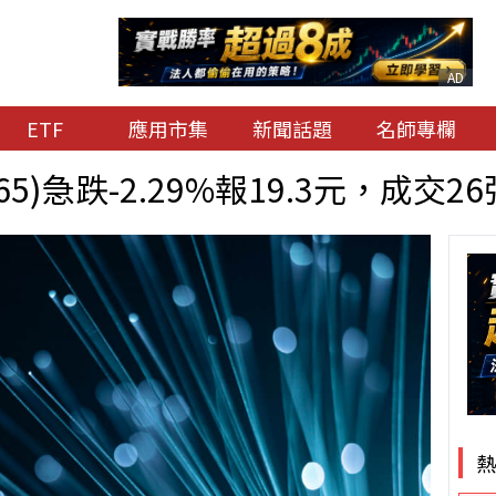
AD
ETF
應用市集
新聞話題
名師專欄
65)急跌-2.29%報19.3元，成交26