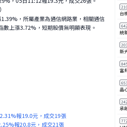
29%，05日11:12報19.3元，成交26張。
21
）
台
漲1.39%，所屬產業為通信網路業，相關通信
64
指數上漲3.72%，短期股價無明顯表現。
統
20
新
84
富
65
晶
24
承
-2.31%報19.0元，成交19張
77
2.25%報20.8元，成交21張