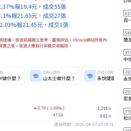
LI
2.37%報19.4元，成交55張
61
3.1%報21.65元，成交27張
百
-2.03%報21.45元，成交1張
54
慧
建議，投資前請獨立思考、審慎評估。nStock網站所有內
介買賣之意，投資人應自行承擔交易風險。
37
中
78
科
公司小百科
公司小百科
KY做什麼？
山太士做什麼？
永悅健康-創做
永
25
宏
0.70
( 1.49% )
1,215
張
77
47.60
0.61
億
松
更新時間：2026-08-07 23:19:31
35