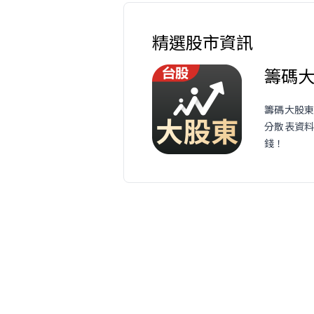
精選股市資訊
籌碼
籌碼大股東
分散表資
錢！