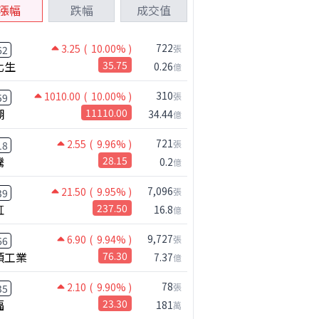
漲幅
跌幅
成交值
722
3.25
( 10.00% )
張
62
化生
35.75
0.26
億
310
1010.00
( 10.00% )
張
59
湖
11110.00
34.44
億
721
2.55
( 9.96% )
張
18
騰
28.15
0.2
億
7,096
21.50
( 9.95% )
張
39
虹
237.50
16.8
億
9,727
6.90
( 9.94% )
張
66
碩工業
76.30
7.37
億
78
2.10
( 9.90% )
張
35
福
23.30
181
萬