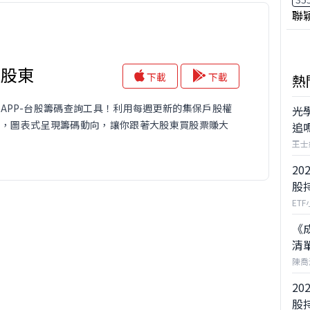
聯
大股東
下載
下載
熱
APP-台股籌碼查詢工具！利用每週更新的集保戶股權
光
料，圖表式呈現籌碼動向，讓你跟著大股東買股票賺大
追
王士
20
股
ET
《
清
陳喬
20
股