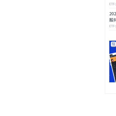
ET
20
股
ET