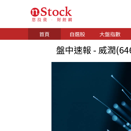
首頁
自選股
大盤指數
盤中速報 - 威潤(64