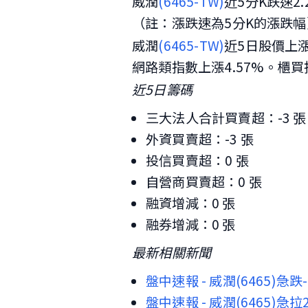
威潤
(6465-TW)
近5分K跌速2.
（註：漲跌速為5分K的漲跌幅
威潤
(6465-TW)
近5日股價上
網路類指數上漲4.57%。櫃買
近5日籌碼
三大法人合計買賣超：-3 張
外資買賣超：-3 張
投信買賣超：0 張
自營商買賣超：0 張
融資增減：0 張
融券增減：0 張
最新相關新聞
盤中速報 - 威潤(6465)急跌
盤中速報 - 威潤(6465)急拉