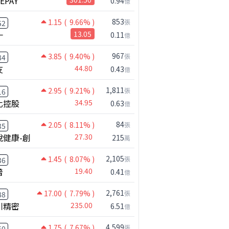
NEPAY
0.94
億
853
1.15
( 9.66% )
張
52
一
13.05
0.11
億
967
3.85
( 9.40% )
張
84
友
44.80
0.43
億
1,811
2.95
( 9.21% )
張
16
化控股
34.95
0.63
億
84
2.05
( 8.11% )
張
35
公司小百科
什麼？
晶心科做什麼？
悅健康-創
27.30
215
萬
2,105
1.45
( 8.07% )
張
36
普
19.40
0.41
億
2,761
17.00
( 7.79% )
張
88
川精密
235.00
6.51
億
4,599
1.75
( 7.67% )
張
50