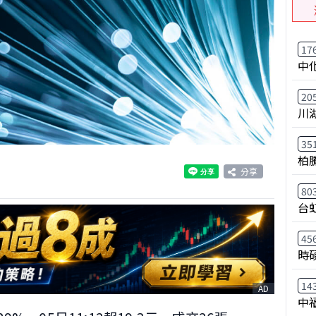
17
中
20
川
35
柏
分享
80
台
45
時
14
AD
中