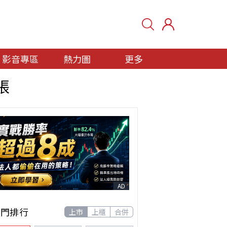
影音專區
熱力圖
更多
張
AD
熱門排行
上市
上櫃
合併