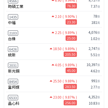
6.90
( 9.94% )
張
4566
時碩工業
76.30
7.37
億
78
2.10
( 9.90% )
張
1435
中福
23.30
181
萬
4,076
2.25
( 9.89% )
張
2103
台橡
25.00
1.02
億
2,747
18.50
( 9.89% )
張
6426
統新
205.50
5.51
億
10,397
4.05
( 9.89% )
張
2031
新光鋼
45.00
4.62
億
991
25.50
( 9.88% )
張
8454
富邦媒
283.50
2.77
億
4,352
23.00
( 9.87% )
張
6533
晶心科
256.00
10.83
億