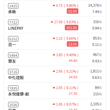
14,376
4.75
( 9.86% )
張
2425
承啟
52.90
7.44
億
316
27.00
( 9.83% )
張
7722
LINEPAY
301.50
0.94
億
853
1.15
( 9.66% )
張
6152
百一
13.05
0.11
億
967
3.85
( 9.40% )
張
5484
慧友
44.80
0.43
億
1,811
2.95
( 9.21% )
張
3716
中化控股
34.95
0.63
億
84
2.05
( 8.11% )
張
7835
永悅健康-創
27.30
215
萬
2,105
1.45
( 8.07% )
張
2536
19.40