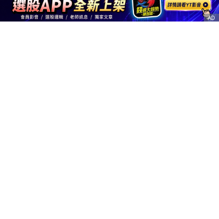
AD
客服信箱
service@nstock.tw
商業合作
點擊前往 >
訂單查詢
客服支援
序號兌換
© 2020. 凱衛資訊股份有限公司(統編:21261212) All Rights Reserved.
nStock is one brand of K WAY Information. Ｖ2.0.3.6