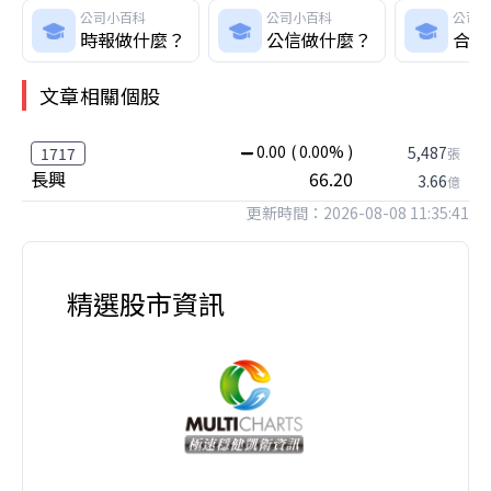
公司小百科
公司小百科
公司
時報做什麼？
公信做什麼？
合邦
文章相關個股
0.00
( 0.00% )
5,487
1717
張
長興
66.20
3.66
億
更新時間：2026-08-08 11:35:41
精選股市資訊