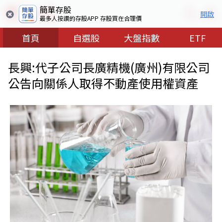
簡單存股
開啟
最多人按讚的存股APP 存股買在合理價
首頁
自選股
大盤指數
ETF
長興:代子公司長廣精機(廣州)有限公司
公告向關係人取得不動產使用權資產