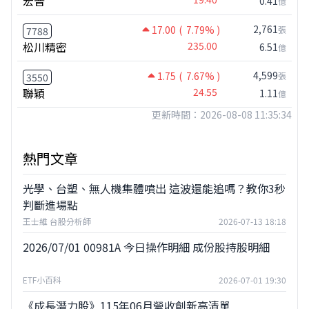
宏普
0.41
億
2,761
17.00
( 7.79% )
張
7788
松川精密
235.00
6.51
億
4,599
1.75
( 7.67% )
張
3550
聯穎
24.55
1.11
億
更新時間：2026-08-08 11:35:34
熱門文章
光學、台塑、無人機集體噴出 這波還能追嗎？教你3秒
判斷進場點
王士維 台股分析師
2026-07-13 18:18
2026/07/01 00981A 今日操作明細 成份股持股明細
ETF小百科
2026-07-01 19:30
《成長潛力股》115年06月營收創新高清單