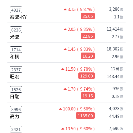
3,286
3.15
( 9.87% )
張
4927
泰鼎-KY
35.05
1.1
億
12,414
2.05
( 9.85% )
張
6226
光鼎
22.85
2.77
億
18,302
1.45
( 9.83% )
張
1714
和桐
16.20
2.96
億
12萬
11.50
( 9.78% )
張
2337
旺宏
129.00
143.44
億
936
1.70
( 9.74% )
張
1526
日馳
19.15
0.18
億
4,028
100.00
( 9.66% )
張
8996
高力
1135.00
44.49
億
7,690
13.50
( 9.60% )
張
2421