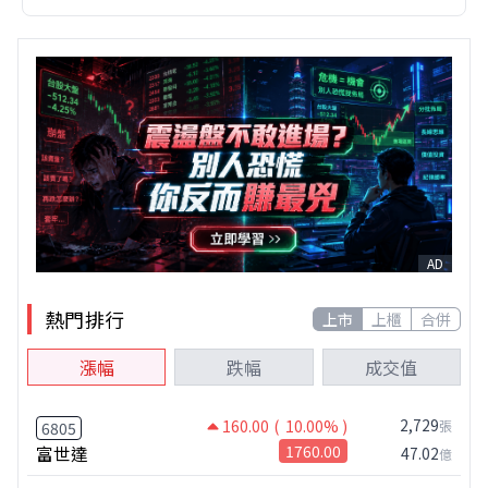
AD
熱門排行
上市
上櫃
合併
漲幅
跌幅
成交值
2,729
160.00
( 10.00% )
張
6805
富世達
1760.00
47.02
億