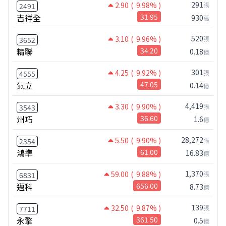
291
2.90
( 9.98% )
張
2491
吉祥全
31.95
930
萬
520
3.10
( 9.96% )
張
3652
精聯
34.20
0.18
億
301
4.25
( 9.92% )
張
4555
氣立
47.05
0.14
億
4,419
3.30
( 9.90% )
張
3543
州巧
36.60
1.6
億
28,272
5.50
( 9.90% )
張
2354
鴻準
61.00
16.83
億
1,370
59.00
( 9.88% )
張
6831
邁科
656.00
8.73
億
139
32.50
( 9.87% )
張
7711
永擎
361.50
0.5
億