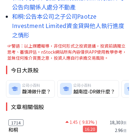
公告向關係人處分不動產
和桐:公告本公司之子公司Paotze 
Investment Limited資金貸與他人執行進度
之情形
☞警語：以上媒體報導，非任何形式之投資建議，投資前請獨立
思考、審慎評估。nStock網站所有內容僅供APP使用教學參考，
並無任何推介買賣之意，投資人應自行承擔交易風險。
今日大跌股
公司小百科
公司小百科
馥鴻做什麼？
越南控-DR做什麼？
文章相關個股
1.45
( 9.83% )
18,303
1714
張
和桐
16.20
2.96
億