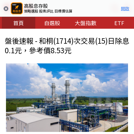
高股息存股
開啟
策略選股 股票評比 目標價估算
首頁
自選股
大盤指數
ETF
盤後速報 - 和桐(1714)次交易(15)日除息
0.1元，參考價8.53元