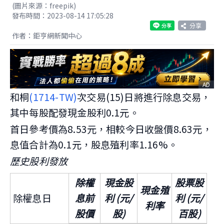
(圖片來源：freepik)
發布時間：2023-08-14 17:05:28
分享
作者：鉅亨網新聞中心
AD
和桐
(1714-TW)
次交易(15)日將進行除息交易，
其中每股配發現金股利0.1元。
首日參考價為8.53元，相較今日收盤價8.63元，
息值合計為0.1元，股息殖利率1.16%。
歷史股利發放
除權
現金股
股票股
現金殖
除權息日
息前
利 (元/
利 (元/
利率
股價
股)
百股)