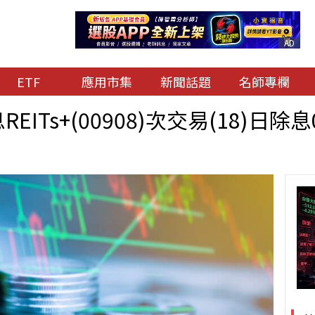
AD
ETF
應用市集
新聞話題
名師專欄
EITs+(00908)次交易(18)日除