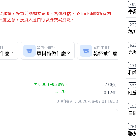
49
泰鼎
建議，投資前請獨立思考、審慎評估。nStock網站所有內
介買賣之意，投資人應自行承擔交易風險。
22
為
62
科
公司小百科
公司小百科
光
什麼？
康科特做什麼？
乾杯做什麼？
17
和
0.06
( -0.38% )
770
張
23
15.70
旺
0.12
億
更新時間：2026-08-07 01:16:53
15
日
76
聯