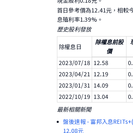
現金股利0.18元。
首日參考價為12.41元，相較今
息殖利率1.39%。
歷史股利發放
除權息前股
除權息日
價
2023/07/18
12.58
0
2023/04/21
12.19
0
2023/01/31
14.09
0
2022/10/19
13.04
0
最新相關新聞
盤後速報 - 富邦入息REITs+
12.08元