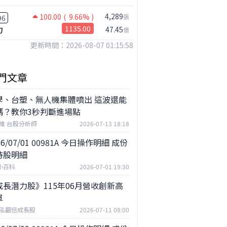
4,289
100.00
( 9.66% )
張
96
力
1135.00
47.45
億
更新時間：2026-08-07 01:15:58
門文章
學、台塑、無人機集體噴出 這波還能
嗎？教你3秒判斷進場點
維 台股分析師
2026-07-13 18:18
26/07/01 00981A 今日操作明細 成份
持股明細
F小百科
2026-07-01 19:30
成長潛力股》115年06月營收創新高
單
泓翻倍成長股
2026-07-11 08:00