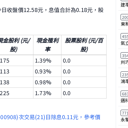
建
日收盤價12.58元，息值合計為0.18元，股
20
東
45
現金股利 (元/
現金殖利
股票股利 (元/百
氣
股)
率
股)
35
.175
1.39%
0.0
州
.113
0.93%
0.0
23
鴻
.138
0.98%
0.0
.225
1.73%
0.0
68
邁
77
(00908)次交易(21)日除息0.11元，參考價
永