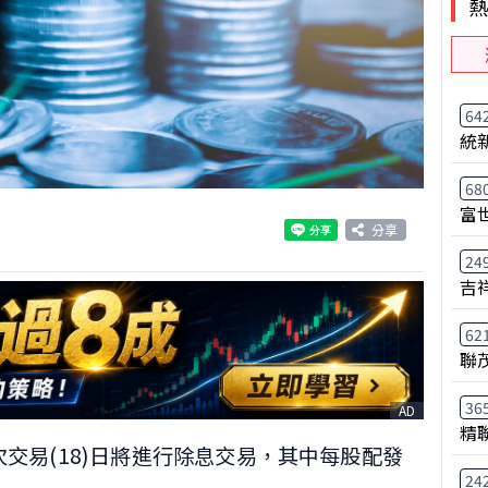
64
統
68
富
分享
24
吉
62
聯
36
AD
精
次交易(18)日將進行除息交易，其中每股配發
24