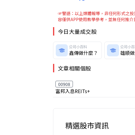
☞警語：以上媒體報導，非任何形式之投資
容僅供APP使用教學參考，並無任何推
今日大量成交股
公司小百科
公司小百
鑫傳做什麼？
雄順做
文章相關個股
00908
富邦入息REITs+
精選股市資訊