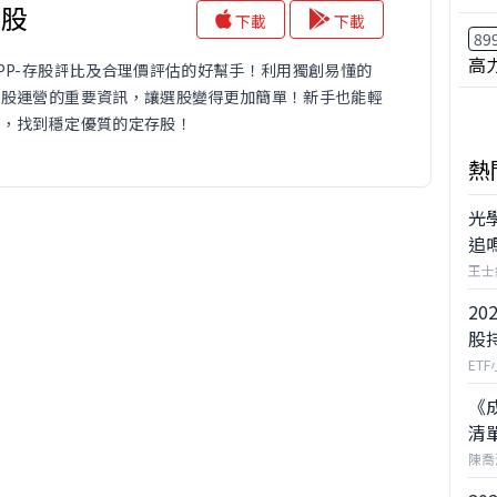
存股
下載
下載
89
高
PP-存股評比及合理價評估的好幫手！利用獨創易懂的
個股運營的重要資訊，讓選股變得更加簡單！新手也能輕
票，找到穩定優質的定存股！
熱
光
追
王士
20
股
ET
《
清
陳喬