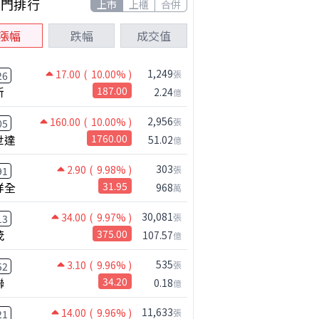
熱門排行
上市
上櫃
合併
漲幅
跌幅
成交值
1,249
17.00
( 10.00% )
張
26
新
187.00
2.24
億
2,956
160.00
( 10.00% )
張
05
世達
1760.00
51.02
億
303
2.90
( 9.98% )
張
91
祥全
31.95
968
萬
30,081
34.00
( 9.97% )
張
13
茂
375.00
107.57
億
535
3.10
( 9.96% )
張
52
聯
34.20
0.18
億
11,633
14.00
( 9.96% )
張
21