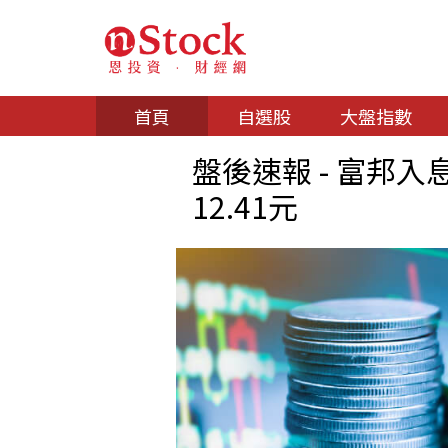
首頁
自選股
大盤指數
盤後速報 - 富邦入息R
12.41元