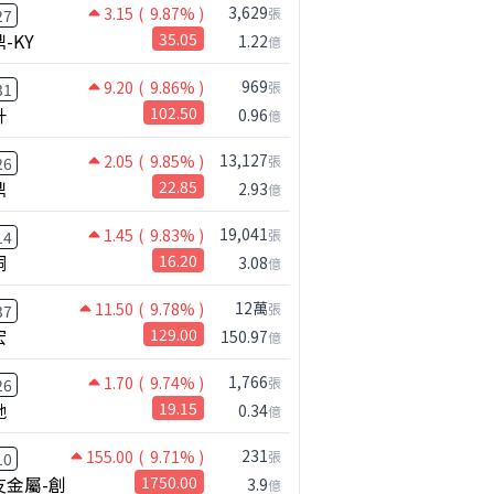
3,629
3.15
( 9.87% )
張
27
-KY
35.05
1.22
億
969
9.20
( 9.86% )
張
31
升
102.50
0.96
億
13,127
2.05
( 9.85% )
張
26
公司小百科
鼎
22.85
2.93
億
邦睿生技-創做什麼？
19,041
1.45
( 9.83% )
張
14
桐
16.20
3.08
億
12萬
11.50
( 9.78% )
張
37
宏
129.00
150.97
億
1,766
1.70
( 9.74% )
張
26
馳
19.15
0.34
億
231
155.00
( 9.71% )
張
10
友金屬-創
1750.00
3.9
億