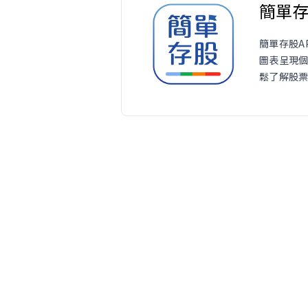
簡單
簡單存股A
圖表呈現
鬆了解股