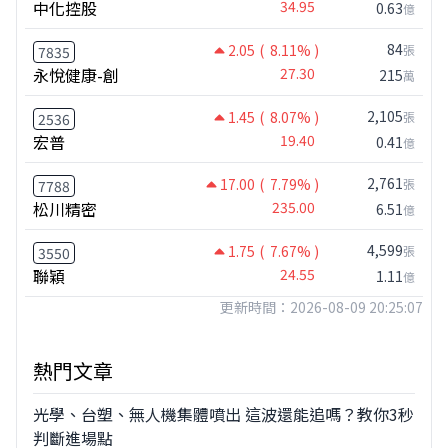
中化控股
34.95
0.63
億
84
2.05
( 8.11% )
張
7835
永悅健康-創
27.30
215
萬
2,105
1.45
( 8.07% )
張
2536
宏普
19.40
0.41
億
2,761
17.00
( 7.79% )
張
7788
松川精密
235.00
6.51
億
4,599
1.75
( 7.67% )
張
3550
聯穎
24.55
1.11
億
更新時間：2026-08-09 20:25:07
熱門文章
光學、台塑、無人機集體噴出 這波還能追嗎？教你3秒
判斷進場點