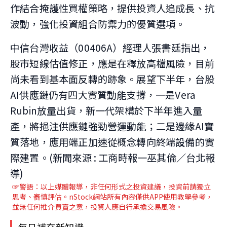
作結合掩護性買權策略，提供投資人追成長、抗
波動，強化投資組合防禦力的優質選項。
中信台灣收益（00406A）經理人張書廷指出，
股市短線估值修正，應是在釋放高檔風險，目前
尚未看到基本面反轉的跡象。展望下半年，台股
AI供應鏈仍有四大實質動能支撐，一是Vera
Rubin放量出貨，新一代架構於下半年進入量
產，將挹注供應鏈強勁營運動能；二是邊緣AI實
質落地，應用端正加速從概念轉向終端設備的實
際建置。(新聞來源 : 工商時報一巫其倫／台北報
導)
☞警語：以上媒體報導，非任何形式之投資建議，投資前請獨立
思考、審慎評估。nStock網站所有內容僅供APP使用教學參考，
並無任何推介買賣之意，投資人應自行承擔交易風險。
每日補充新知識