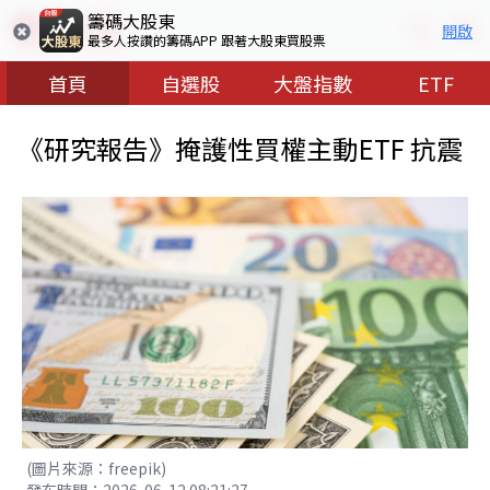
籌碼大股東
開啟
最多人按讚的籌碼APP 跟著大股東買股票
首頁
自選股
大盤指數
ETF
《研究報告》掩護性買權主動ETF 抗震
(圖片來源：freepik)
發布時間：2026-06-12 08:21:27