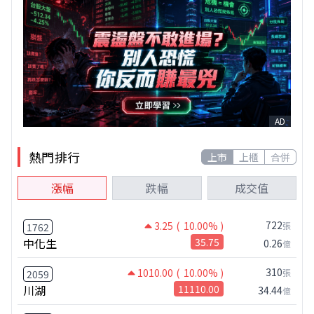
AD
熱門排行
上市
上櫃
合併
漲幅
跌幅
成交值
722
3.25
( 10.00% )
張
1762
中化生
35.75
0.26
億
310
1010.00
( 10.00% )
張
2059
川湖
11110.00
34.44
億