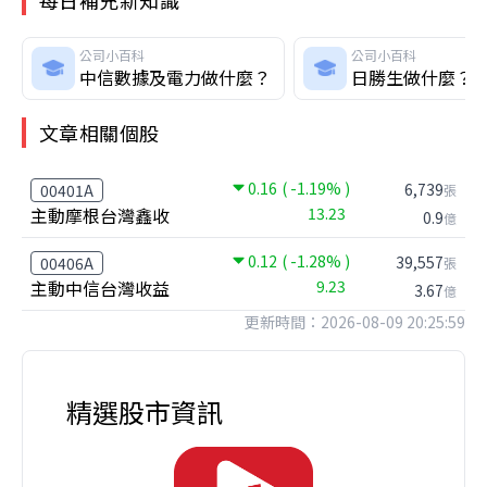
公司小百科
公司小百科
中信數據及電力做什麼？
日勝生做什麼？
文章相關個股
0.16
( -1.19% )
6,739
00401A
張
主動摩根台灣鑫收
13.23
0.9
億
0.12
( -1.28% )
39,557
00406A
張
主動中信台灣收益
9.23
3.67
億
更新時間：2026-08-09 20:25:59
精選股市資訊