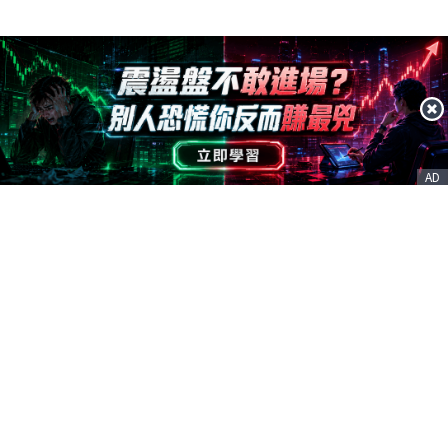
AD
客服信箱
service@nstock.tw