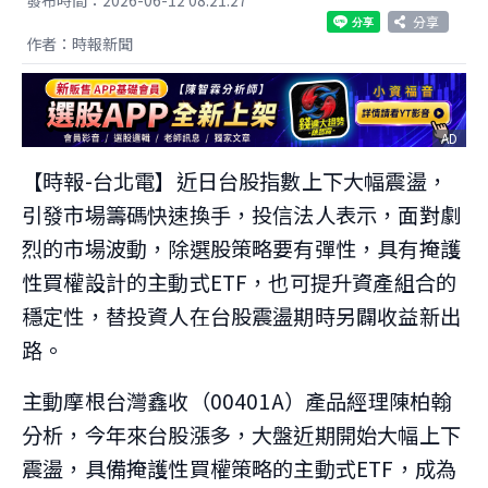
分享
作者：時報新聞
AD
【時報-台北電】近日台股指數上下大幅震盪，
引發市場籌碼快速換手，投信法人表示，面對劇
烈的市場波動，除選股策略要有彈性，具有掩護
性買權設計的主動式ETF，也可提升資產組合的
穩定性，替投資人在台股震盪期時另闢收益新出
路。
主動摩根台灣鑫收（00401A）產品經理陳柏翰
分析，今年來台股漲多，大盤近期開始大幅上下
震盪，具備掩護性買權策略的主動式ETF，成為