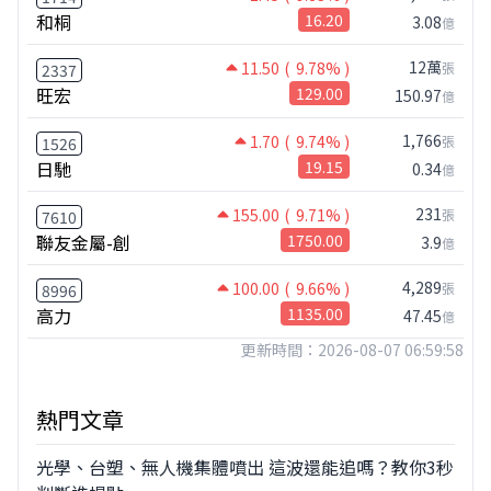
和桐
16.20
3.08
億
12萬
11.50
( 9.78% )
張
2337
旺宏
129.00
150.97
億
1,766
1.70
( 9.74% )
張
1526
日馳
19.15
0.34
億
231
155.00
( 9.71% )
張
7610
聯友金屬-創
1750.00
3.9
億
4,289
100.00
( 9.66% )
張
8996
高力
1135.00
47.45
億
更新時間：2026-08-07 06:59:58
熱門文章
光學、台塑、無人機集體噴出 這波還能追嗎？教你3秒