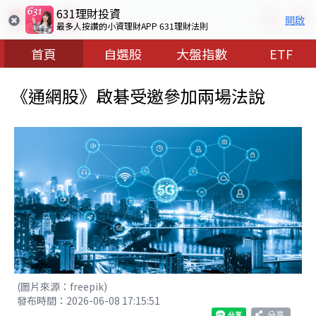
631理財投資
開啟
最多人按讚的小資理財APP 631理財法則
首頁
自選股
大盤指數
ETF
《通網股》啟碁受邀參加兩場法說
(圖片來源：freepik)
發布時間：2026-06-08 17:15:51
分享