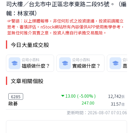
司大樓／台北市中正區忠孝東路二段95號。（編
輯：林家祺）
☞警語：以上媒體報導，非任何形式之投資建議，投資前請獨立
思考、審慎評估。nStock網站所有內容僅供APP使用教學參考，
並無任何推介買賣之意，投資人應自行承擔交易風險。
今日大量成交股
公司小百科
公司小百科
公司
雄順做什麼？
實威做什麼？
嘉鋼
文章相關個股
13.00
( -5.00% )
12,742
6285
張
啟碁
247.00
31.57
億
更新時間：2026-08-07 07:01:06