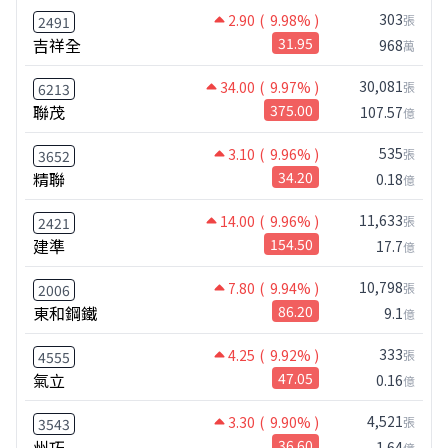
303
2.90
( 9.98% )
張
2491
吉祥全
31.95
968
萬
30,081
34.00
( 9.97% )
張
6213
聯茂
375.00
107.57
億
535
3.10
( 9.96% )
張
3652
精聯
34.20
0.18
億
11,633
14.00
( 9.96% )
張
2421
建準
154.50
17.7
億
10,798
7.80
( 9.94% )
張
2006
東和鋼鐵
86.20
9.1
億
333
4.25
( 9.92% )
張
4555
氣立
47.05
0.16
億
4,521
3.30
( 9.90% )
張
3543
州巧
36.60
1.64
億