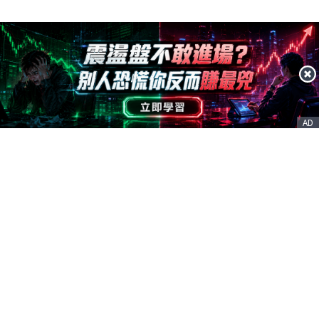
AD
客服信箱
service@nstock.tw