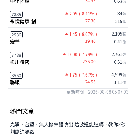
中化控股
34.95
0.63
億
84
2.05
( 8.11% )
張
7835
永悅健康-創
27.30
215
萬
2,105
1.45
( 8.07% )
張
2536
宏普
19.40
0.41
億
2,761
17.00
( 7.79% )
張
7788
松川精密
235.00
6.51
億
4,599
1.75
( 7.67% )
張
3550
聯穎
24.55
1.11
億
更新時間：2026-08-08 05:07:03
熱門文章
光學、台塑、無人機集體噴出 這波還能追嗎？教你3秒
判斷進場點