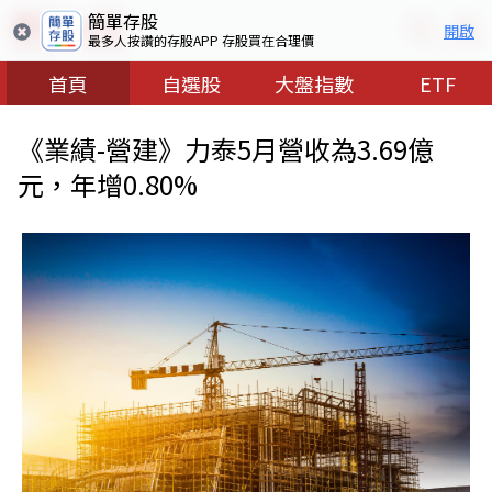
簡單存股
開啟
最多人按讚的存股APP 存股買在合理價
首頁
自選股
大盤指數
ETF
《業績-營建》力泰5月營收為3.69億
元，年增0.80%