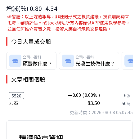
增減(％) 0.80 -4.34
☞警語：以上媒體報導，非任何形式之投資建議，投資前請獨立
思考、審慎評估。nStock網站所有內容僅供APP使用教學參考，
並無任何推介買賣之意，投資人應自行承擔交易風險。
今日大量成交股
公司小百科
公司小百科
碩豐做什麼？
光鼎生技做什麼？
文章相關個股
0.00
( 0.00% )
6
5520
張
力泰
83.50
50
萬
更新時間：2026-08-08 05:07:45
精選股市資訊