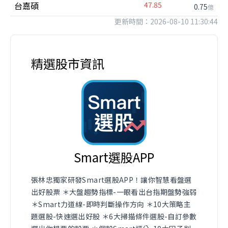
台嘉碩
47.85
0.75
億
更新時間：2026-08-10 11:30:44
精選股市資訊
Smart選股APP
張林忠獨家研發Smart選股APP！讓你智慧看盤選
出好股票 ＊大盤趨勢指標-一眼看出台指期盤勢強弱
＊Smart力道線-即時判斷操作方向 ＊10大策略主
題選股-快速選出好股 ＊6大掃描條件選股-自訂參數