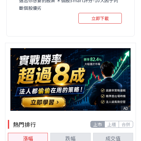
選出你想要的股票 ＊個股Smart評分-10大因子判
斷個股優劣
立即下載
AD
熱門排行
上市
上櫃
合併
漲幅
跌幅
成交值