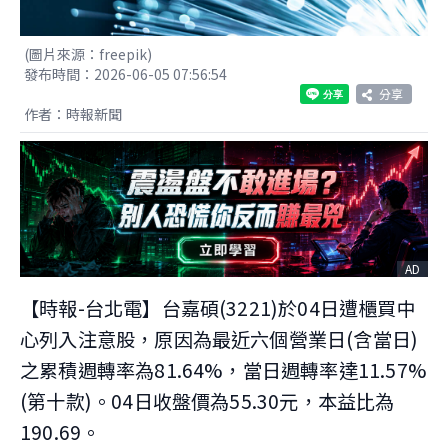
(圖片來源：freepik)
發布時間：2026-06-05 07:56:54
分享
作者：時報新聞
AD
【時報-台北電】台嘉碩(3221)於04日遭櫃買中
心列入注意股，原因為最近六個營業日(含當日)
之累積週轉率為81.64%，當日週轉率達11.57%
(第十款)。04日收盤價為55.30元，本益比為
190.69。