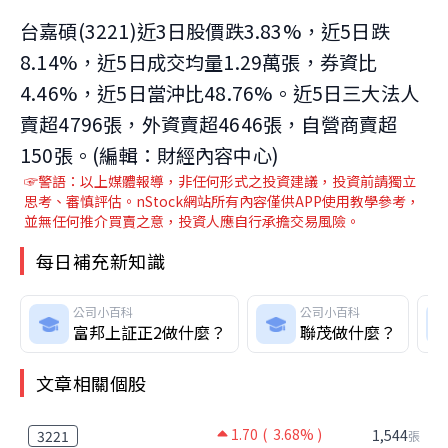
台嘉碩(3221)近3日股價跌3.83%，近5日跌
8.14%，近5日成交均量1.29萬張，券資比
4.46%，近5日當沖比48.76%。近5日三大法人
賣超4796張，外資賣超4646張，自營商賣超
150張。(編輯：財經內容中心)
☞警語：以上媒體報導，非任何形式之投資建議，投資前請獨立
思考、審慎評估。nStock網站所有內容僅供APP使用教學參考，
並無任何推介買賣之意，投資人應自行承擔交易風險。
每日補充新知識
公司小百科
公司小百科
富邦上証正2做什麼？
聯茂做什麼？
文章相關個股
1.70
( 3.68% )
1,544
3221
張