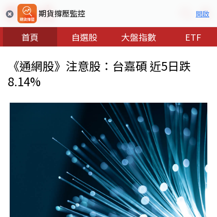
期貨撐壓監控
開啟
首頁
自選股
大盤指數
ETF
《通網股》注意股：台嘉碩 近5日跌
8.14%