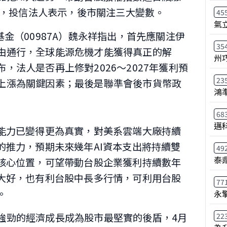
大關，投信法人表示，後市關注三大變數。
45
氣
基金（00987A）魏永祥指出，首先應關注伊
35
由通行，全球能源危機才能獲得真正的解
州
，法人是否再上修對2026～2027年獲利預
23
上漲為關鍵因素；最後是聯準會後市貨幣政
鴻
68
邁
現能力已變得更為真實，對美系雲端大廠持續
的推力，預期未來幾年AI資本支出將持續雙
49
泰鼎
於核心位置，可望帶動台股企業獲利持續數年
片大好，也有利台股中長多行情，可利用台股
77
。
永
強勁的經濟成長成為股市最堅實的後盾，4月
22