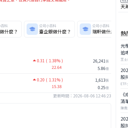
天
小百科
公司小百科
公司小百科
做什麼？
臺企銀做什麼？
瑞軒做什麼？
熱
光
追
王士
0.31
( 1.38% )
26,241
張
22.64
5.86
億
20
股
0.20
( 1.31% )
1,613
張
ET
15.38
0.25
億
《
更新時間：2026-08-06 12:46:23
清
陳喬
20
股