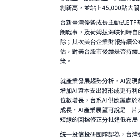
創新高，並站上45,000點
台新臺灣優勢成長主動式ETF
朗戰事，及荷姆茲海峽何時自
除；其次美台企業財報持續公布
估，對美台股市後續是否持續
策。
就產業發展趨勢分析，AI變
增加AI資本支出將形成更有利
位數增長，台系AI供應鏈處
成長，AI產業展望可說是一
短線的回檔修正分批逢低布局
統一投信投研團隊認為，台灣