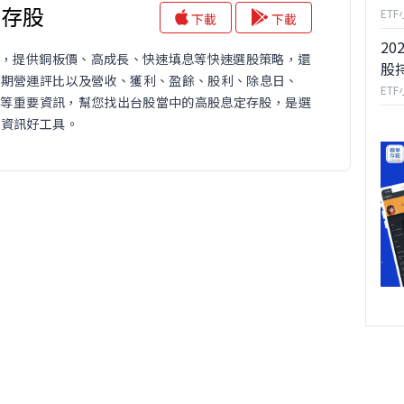
息存股
ET
下載
下載
20
P，提供銅板價、高成長、快速填息等快速選股策略，還
股
長期營運評比以及營收、獲利、盈餘、股利、除息日、
ET
OE等重要資訊，幫您找出台股當中的高股息定存股，是選
市資訊好工具。