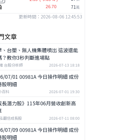
瀚
26.70
71
萬
更新時間：2026-08-06 12:45:53
公司小百科
宏致做什麼？
門文章
學、台塑、無人機集體噴出 這波還能
嗎？教你3秒判斷進場點
維 台股分析師
2026-07-13 18:18
26/07/01 00981A 今日操作明細 成份
持股明細
F小百科
2026-07-01 19:30
成長潛力股》115年06月營收創新高
單
泓翻倍成長股
2026-07-11 08:00
26/07/09 00981A 今日操作明細 成份
持股明細