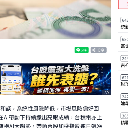
64
統
68
富
分享
24
吉
62
聯
AD
24
建
向和談，系統性風險降低，市場風險偏好回
36
在AI帶動下持續繳出亮眼成績，台積電亦上
精
擁抱AI大趨勢，帶動台股加權指數連日飆漲