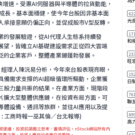
為
快增速。受惠AI伺服器與半導體的拉貨動能，
月成長。基本面穩健，使今年台股因非基本面
62
光
人承接意願仍偏正向，並促成股市V型反轉。
17
業的發展驗證，從AI代理人生態系持續發
和
展望，皆確立AI基礎建設需求正從四大雲端
廣泛的企業客戶，整體產業鏈蓬勃發展。
23
旺
A）經理人陳沅易分析，今年來台股表現亮眼，
15
具備需求支撐的AI超級循環所驅動，企業獲
日
三股力量共振的結果。在產業方面，現階段
76
晶片擴大至整體供應鏈，在投資布局方面，可
聯
導體設備、通訊等族群，並往AI應用以及提
89
: 工商時報一巫其倫／台北報導)
高
建議，投資前請獨立思考、審慎評估。nStock網站所有內
介買賣之意，投資人應自行承擔交易風險。
62