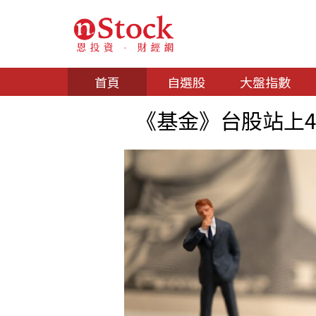
首頁
自選股
大盤指數
《基金》台股站上4