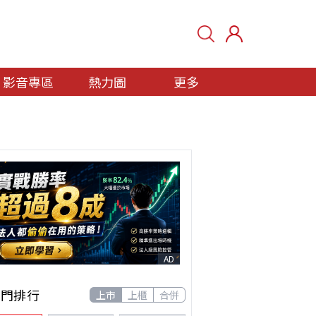
影音專區
熱力圖
更多
AD
熱門排行
上市
上櫃
合併