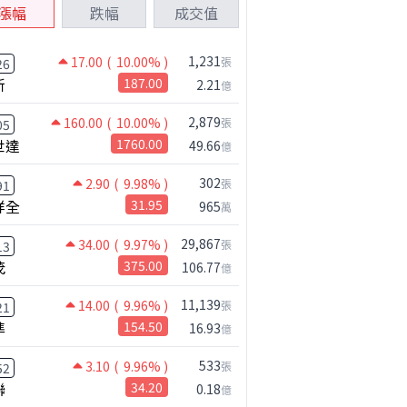
漲幅
跌幅
成交值
1,231
17.00
( 10.00% )
張
26
新
187.00
2.21
億
2,879
160.00
( 10.00% )
張
05
世達
1760.00
49.66
億
302
2.90
( 9.98% )
張
91
祥全
31.95
965
萬
29,867
34.00
( 9.97% )
張
13
茂
375.00
106.77
億
11,139
14.00
( 9.96% )
張
21
準
154.50
16.93
億
533
3.10
( 9.96% )
張
52
聯
34.20
0.18
億