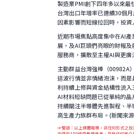
製造業PMI創下四年多以來最
台灣出口年增率已連續30個
因素影響而短線拉回時，投資
近期市場焦點高度集中在AI產
展，及AI巨頭們亮眼的財報及
服務商，擴散至主權AI與更
主動群益台灣強棒（00982
這波行情並非情緒泡沫，而是
利持續上修與資金結構性流入
AI材料短缺問題已從單純的
持續關注半導體先進製程、半
高生產力族群布局。(新聞來源 
☞警語：以上媒體報導，非任何形式之投資
容僅供APP使用教學參考，並無任何推