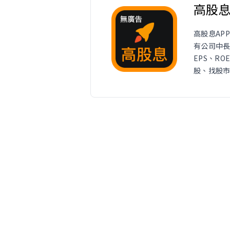
高股
高股息AP
有公司中
EPS、R
股、找股