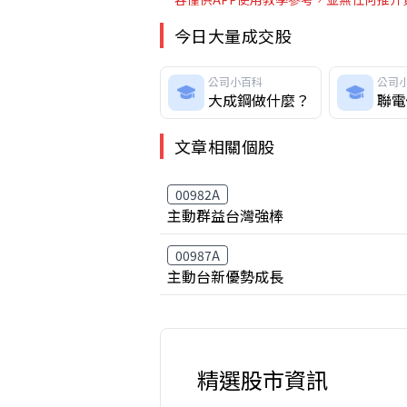
今日大量成交股
公司小百科
公司
大成鋼做什麼？
聯電
文章相關個股
00982A
主動群益台灣強棒
00987A
主動台新優勢成長
精選股市資訊