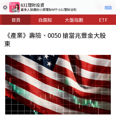
631理財投資
開啟
最多人按讚的小資理財APP 631理財法則
首頁
自選股
大盤指數
ETF
《產業》壽險、0050 搶當兆豐金大股
東