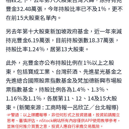
豐金32.48萬張，今年持股比率已不及1％，更不
在前15大股東名單內。
另去年第十大股東新加坡政府基金，近一年來減
持兆豐金6.19萬張，目前持股張數18.37萬張，
持股比率1.24％，居第13大股東。
此外，兆豐金亦公布持股比例在1％以上之股
東，包括寶成工業、台灣菸酒、先進星光基金之
先進總合國際股票指數基金及梵加德新興市場股
票指數基金，持股比例各為1.4％、1.3％、
1.16％及1.1％，各居第11、12、14及15大股
東。(新聞來源 : 工商時報一呂欣芷／台北報導)
☞警語：以上媒體報導，非任何形式之投資建議，投資前請獨立
思考、審慎評估。nStock網站所有內容僅供APP使用教學參考，
並無任何推介買賣之意，投資人應自行承擔交易風險。