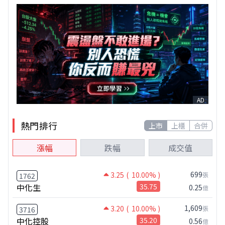
AD
熱門排行
上市
上櫃
合併
漲幅
跌幅
成交值
699
3.25
( 10.00% )
張
1762
中化生
35.75
0.25
億
1,609
3.20
( 10.00% )
張
3716
中化控股
35.20
0.56
億