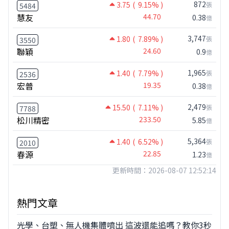
872
3.75
( 9.15% )
張
5484
慧友
44.70
0.38
億
3,747
1.80
( 7.89% )
張
3550
聯穎
24.60
0.9
億
1,965
1.40
( 7.79% )
張
2536
宏普
19.35
0.38
億
2,479
15.50
( 7.11% )
張
7788
松川精密
233.50
5.85
億
5,364
1.40
( 6.52% )
張
2010
春源
22.85
1.23
億
更新時間：2026-08-07 12:52:14
熱門文章
光學、台塑、無人機集體噴出 這波還能追嗎？教你3秒