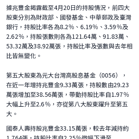
據兆豐金揭露截至4月20日的持股情況，前四大
股東分別為財政部、國發基金、中華郵政及臺灣
銀行，持股比率各為8.2％、6.19％、3.59％及
2.62％，持股張數則各為121.64萬、91.83萬、
53.32萬及38.92萬張，持股比率及張數與去年相
比皆無變化。
第五大股東為元大台灣高股息基金（0056），
在近一年增持兆豐金9.33萬張，持股數由29.23
萬張增加至38.56萬張，帶動持股比率自1.97％
大幅上升至2.6％，亦從第八大股東躍升至第五
大。
國泰人壽持股兆豐金33.15萬張，較去年減持約
1,764張，持股比率自2.25％微幅下滑至