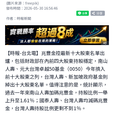
(圖片來源：freepik)
發布時間：2026-05-30 16:56:46
分享
作者：時報新聞
AD
【時報-台北電】兆豐金控最新十大股東名單出
爐，包括財政部在內前四大股東持股穩定，南山
人壽、元大台灣卓越50基金（0050）今年擠入
前十大股東之列，台灣人壽、新加坡政府基金則
掉出十大股東名單。值得注意的是，統計顯示，
過去一年來南山人壽加碼兆豐金，持股比例一舉
上升至1.61％；國泰人壽、台灣人壽均減碼兆豐
金，台灣人壽持股比例更剩不到1％。