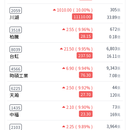
305
1010.00
( 10.00% )
張
2059
川湖
11110.00
33.89
億
672
2.55
( 9.96% )
張
3518
柏騰
28.15
0.18
億
6,803
21.50
( 9.95% )
張
8039
台虹
237.50
16.11
億
9,343
6.90
( 9.94% )
張
4566
時碩工業
76.30
7.08
億
44
2.50
( 9.92% )
張
6225
天瀚
27.70
120
萬
73
2.10
( 9.90% )
張
1435
中福
23.30
169
萬
3,964
2.25
( 9.89% )
張
2103