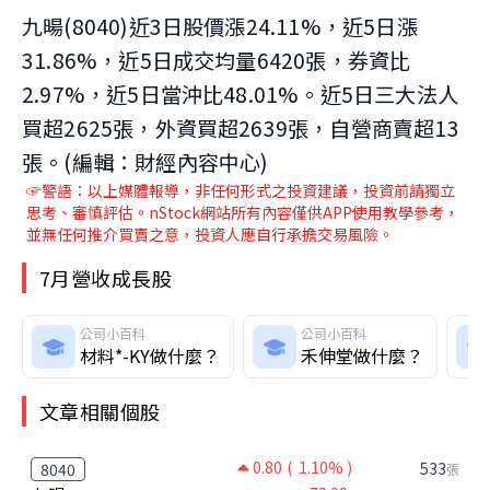
九暘(8040)近3日股價漲24.11%，近5日漲
31.86%，近5日成交均量6420張，券資比
2.97%，近5日當沖比48.01%。近5日三大法人
買超2625張，外資買超2639張，自營商賣超13
張。(編輯：財經內容中心)
☞警語：以上媒體報導，非任何形式之投資建議，投資前請獨立
思考、審慎評估。nStock網站所有內容僅供APP使用教學參考，
並無任何推介買賣之意，投資人應自行承擔交易風險。
7月營收成長股
公司小百科
公司小百科
材料*-KY做什麼？
禾伸堂做什麼？
文章相關個股
0.80
( 1.10% )
533
8040
張