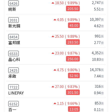
2,747
18.50
( 9.89% )
張
6426
統新
205.50
5.51
億
10,397
4.05
( 9.89% )
張
2031
新光鋼
45.00
4.62
億
991
25.50
( 9.88% )
張
8454
富邦媒
283.50
2.77
億
4,352
23.00
( 9.87% )
張
6533
晶心科
256.00
10.83
億
14,376
4.75
( 9.86% )
張
2425
承啟
52.90
7.44
億
316
27.00
( 9.83% )
張
7722
LINEPAY
301.50
0.94
億
853
1.15
( 9.66% )
張
6152
百一
13.05
0.11
億