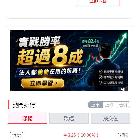
立即下載
AD
熱門排行
上市
上櫃
合併
漲幅
跌幅
成交值
722
3.25
( 10.00% )
張
1762