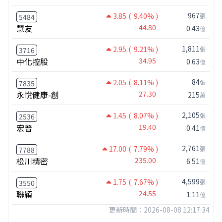
967
3.85
( 9.40% )
張
5484
慧友
44.80
0.43
億
1,811
2.95
( 9.21% )
張
3716
中化控股
34.95
0.63
億
84
2.05
( 8.11% )
張
7835
永悅健康-創
27.30
215
萬
2,105
1.45
( 8.07% )
張
2536
宏普
19.40
0.41
億
2,761
17.00
( 7.79% )
張
7788
松川精密
235.00
6.51
億
4,599
1.75
( 7.67% )
張
3550
聯穎
24.55
1.11
億
更新時間：2026-08-08 12:17:34