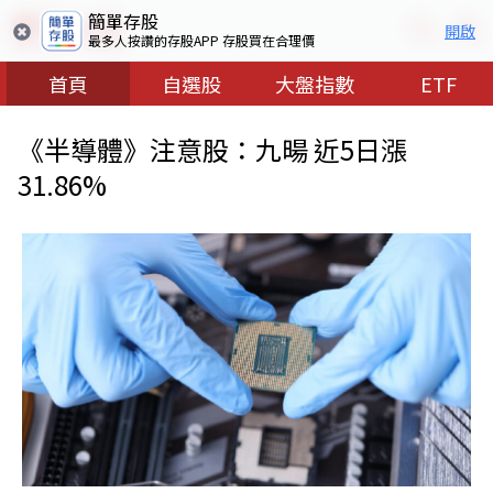
簡單存股
開啟
最多人按讚的存股APP 存股買在合理價
首頁
自選股
大盤指數
ETF
《半導體》注意股：九暘 近5日漲
31.86%