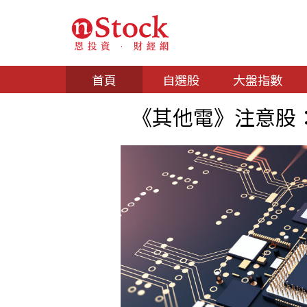
首頁
自選股
大盤指數
《其他電》注意股：鑫