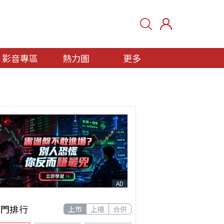
影音專區
熱力圖
更多
AD
熱門排行
上市
上櫃
合併