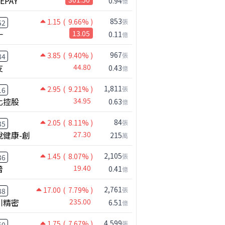
NEPAY
？
達輝光電做什麼？
0.94
億
853
1.15
( 9.66% )
張
52
一
13.05
0.11
億
967
3.85
( 9.40% )
張
84
友
44.80
0.43
億
1,811
2.95
( 9.21% )
張
16
化控股
34.95
0.63
億
84
2.05
( 8.11% )
張
35
悅健康-創
27.30
215
萬
2,105
1.45
( 8.07% )
張
36
普
19.40
0.41
億
2,761
17.00
( 7.79% )
張
88
川精密
235.00
6.51
億
4,599
1.75
( 7.67% )
張
50