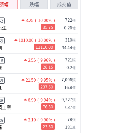
漲幅
跌幅
成交值
722
3.25
( 10.00% )
張
62
化生
35.75
0.26
億
310
1010.00
( 10.00% )
張
59
湖
11110.00
34.44
億
721
2.55
( 9.96% )
張
18
騰
28.15
0.2
億
7,096
21.50
( 9.95% )
張
39
虹
237.50
16.8
億
9,727
6.90
( 9.94% )
張
66
碩工業
76.30
7.37
億
78
2.10
( 9.90% )
張
35
福
23.30
181
萬