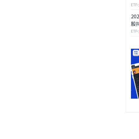
ET
20
股
ET