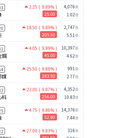
4,076
2.25
( 9.89% )
張
03
橡
25.00
1.02
億
2,747
18.50
( 9.89% )
張
26
新
205.50
5.51
億
10,397
4.05
( 9.89% )
張
31
光鋼
45.00
4.62
億
991
25.50
( 9.88% )
張
54
邦媒
283.50
2.77
億
4,352
23.00
( 9.87% )
張
33
心科
256.00
10.83
億
14,376
4.75
( 9.86% )
張
25
啟
52.90
7.44
億
316
27.00
( 9.83% )
張
22
公司小百科
301.50