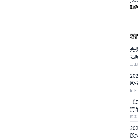
聯
熱
光
追
王士
20
股
ET
《
清
陳喬
20
股