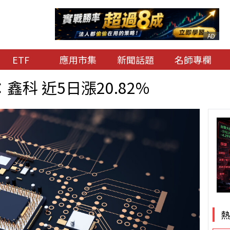
AD
ETF
應用市集
新聞話題
名師專欄
科 近5日漲20.82%