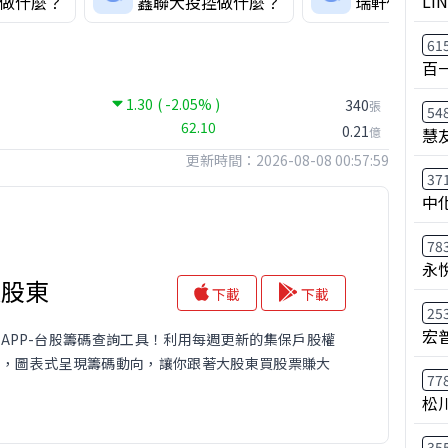
LI
做什麼？
鑫聯大投控做什麼？
瑞軒做什麼
61
百
1.30
( -2.05% )
340
張
54
62.10
0.21
慧
億
更新時間：2026-08-08 00:57:59
37
中
78
永
大股東
下載
下載
25
宏
APP-台股籌碼查詢工具！利用每週更新的集保戶股權
料，圖表式呈現籌碼動向，讓你跟著大股東買股票賺大
77
松
35