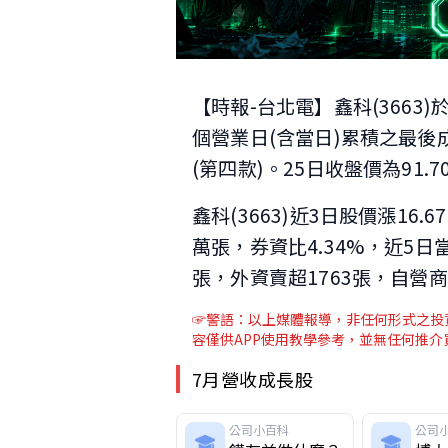
【時報-台北電】鑫科(3663
個營業日(含當日)累積之最後成
(第四款)。25日收盤價為91.7
鑫科(3663)近3日股價漲16.
萬張，券資比4.34%，近5日當
張，外資賣超1763張，自營商
☞警語：以上媒體報導，非任何形式之投資
容僅供APP使用教學參考，並無任何推
7月營收成長股
公司小百科
公司