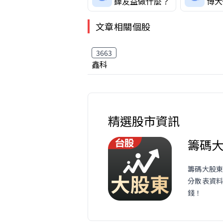
鏵友益做什麼？
博大
文章相關個股
3663
鑫科
精選股市資訊
籌碼
籌碼大股東
分散表資
錢！