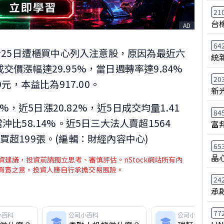
21
台
AD
64
)於25日遭櫃買中心列入注意股，原因為最近六
統
交價漲幅達29.95%，當日週轉率達9.84%
20
0元，本益比為917.00。
新
67%，近5日漲20.82%，近5日成交均量1.41
84
沖比58.14%。近5日三大法人賣超1564
富
買超199張。(編輯：財經內容中心)
65
晶
建議，投資前請獨立思考、審慎評估。nStock網站所有內
介買賣之意，投資人應自行承擔交易風險。
24
承
77
小百科
公司小百科
公司小百科