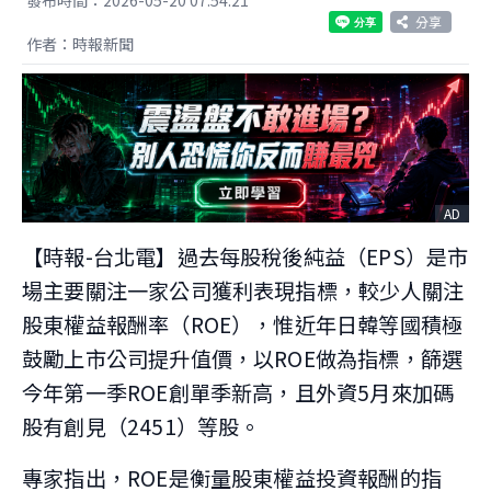
分享
作者：時報新聞
AD
【時報-台北電】過去每股稅後純益（EPS）是市
場主要關注一家公司獲利表現指標，較少人關注
股東權益報酬率（ROE），惟近年日韓等國積極
鼓勵上市公司提升值價，以ROE做為指標，篩選
今年第一季ROE創單季新高，且外資5月來加碼
股有創見（2451）等股。
專家指出，ROE是衡量股東權益投資報酬的指