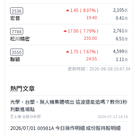
2,105
1.45
( 8.07% )
張
2536
宏普
19.40
0.41
億
2,761
17.00
( 7.79% )
張
7788
松川精密
235.00
6.51
億
4,599
1.75
( 7.67% )
張
3550
聯穎
24.55
1.11
億
更新時間：2026-08-08 10:47:34
熱門文章
光學、台塑、無人機集體噴出 這波還能追嗎？教你3秒
判斷進場點
王士維 台股分析師
2026-07-13 18:18
2026/07/01 00981A 今日操作明細 成份股持股明細