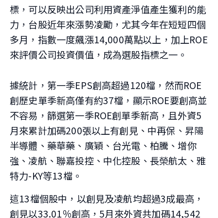
標，可以反映出公司利用資產淨值產生獲利的能
力，台股近年來漲勢凌勵，尤其今年在短短四個
多月，指數一度飆漲14,000萬點以上，加上ROE
來評價公司投資價值，成為選股指標之一。
據統計，第一季EPS創高超過120檔，然而ROE
創歷史單季新高僅有約37檔，顯示ROE要創高並
不容易，篩選第一季ROE創單季新高，且外資5
月來累計加碼200張以上有創見、中再保、昇陽
半導體、藥華藥、廣穎、台光電、柏騰、增你
強、凌航、聯嘉投控、中化控股、長榮航太、雅
特力-KY等13檔。
這13檔個股中，以創見及凌航均超過3成最高，
創見以33.01％創高，5月來外資共加碼14,542