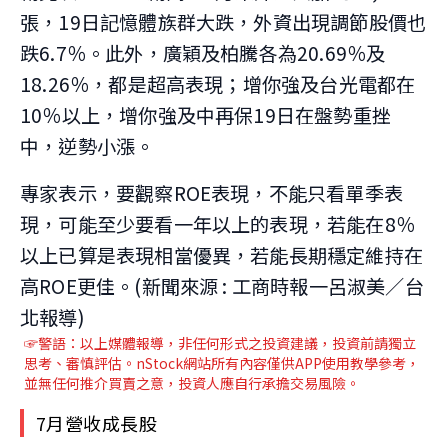
張，19日記憶體族群大跌，外資出現調節股價也
跌6.7％。此外，廣穎及柏騰各為20.69％及
18.26％，都是超高表現；增你強及台光電都在
10％以上，增你強及中再保19日在盤勢重挫
中，逆勢小漲。
專家表示，要觀察ROE表現，不能只看單季表
現，可能至少要看一年以上的表現，若能在8％
以上已算是表現相當優異，若能長期穩定維持在
高ROE更佳。(新聞來源 : 工商時報一呂淑美／台
北報導)
☞警語：以上媒體報導，非任何形式之投資建議，投資前請獨立
思考、審慎評估。nStock網站所有內容僅供APP使用教學參考，
並無任何推介買賣之意，投資人應自行承擔交易風險。
7月營收成長股