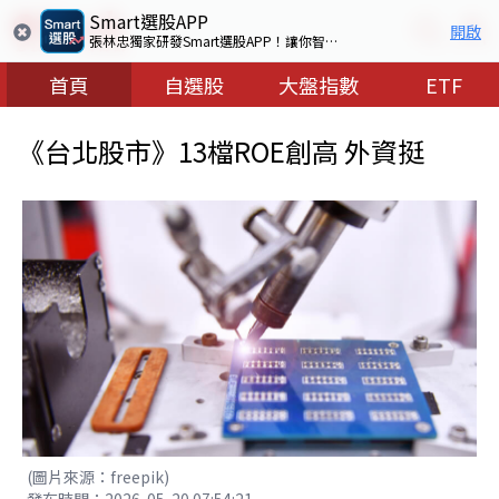
Smart選股APP
開啟
張林忠獨家研發Smart選股APP！讓你智慧看盤選出好股票
首頁
自選股
大盤指數
ETF
《台北股市》13檔ROE創高 外資挺
(圖片來源：freepik)
發布時間：2026-05-20 07:54:21