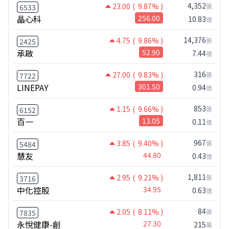
4,352
23.00
( 9.87% )
張
6533
晶心科
256.00
10.83
億
14,376
4.75
( 9.86% )
張
2425
承啟
52.90
7.44
億
316
27.00
( 9.83% )
張
7722
LINEPAY
301.50
0.94
億
853
1.15
( 9.66% )
張
6152
百一
13.05
0.11
億
967
3.85
( 9.40% )
張
5484
慧友
44.80
0.43
億
1,811
2.95
( 9.21% )
張
3716
中化控股
34.95
0.63
億
84
2.05
( 8.11% )
張
7835
永悅健康-創
27.30
215
萬