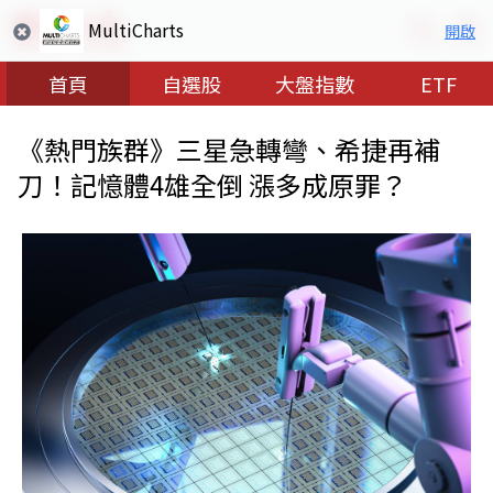
MultiCharts
開啟
首頁
自選股
大盤指數
ETF
《熱門族群》三星急轉彎、希捷再補
刀！記憶體4雄全倒 漲多成原罪？