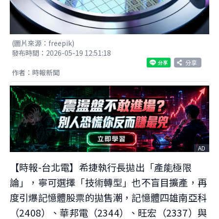
(圖片來源：freepik)
發布時間：2026-05-19 12:51:18
分享
作者：時報新聞
AD
【時報-台北電】希捷執行長拋出「產能極限
論」，寧可選擇「技術轉型」也不盲目擴產，再
度引爆記憶體股票的拋售潮，記憶體四雄南亞科
（2408）、華邦電（2344）、旺宏（2337）與