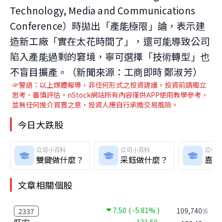
Technology, Media and Communications
Conference）時拋出「產能極限」論，表示建
造新工廠「實在太花時間了」，還可能導致公司
陷入產能過剩的窘境，寧可選擇「技術轉型」也
不盲目擴產。（新聞來源：工商即時 鄭淑芳）
☞警語：以上媒體報導，非任何形式之投資建議，投資前請獨立
思考、審慎評估。nStock網站所有內容僅供APP使用教學參考，
並無任何推介買賣之意，投資人應自行承擔交易風險。
今日大跌股
公司小百科
公司小百科
公司
雙鍵做什麼？
采鈺做什麼？
嘉基
文章相關個股
7.50
( -5.81% )
109,740
2337
張
121.50