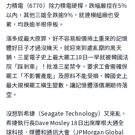
力積電（6770）除力積電硬撐，跌幅嚴控在5％
以內，其他三雄全跌逾9％，就連模組廠也受
累，均跌逾半根停板。
漲多成最大原罪，好不容易股價捲土重來的記憶
體好日子才過沒幾天，就迎來到處亂竄的黑天
鵝，三星電子史上最大罷工18日一早就被韓國法
院「踩剎車」！批准三星禁令，要求工會需確保
罷工「不影響產能」及原料不能受損，韓國史上
最大規模罷工橫生變數，讓記憶體漲價潮期待落
空。
沒想到希捷（Seagate Technology）又來亂，
希捷執行長Dave Mosley 18日出席摩根大通全
球科技、媒體和通訊大會（JPMorgan Global