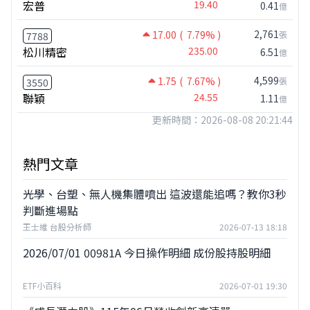
宏普
19.40
0.41
億
2,761
17.00
( 7.79% )
張
7788
松川精密
235.00
6.51
億
4,599
1.75
( 7.67% )
張
3550
聯穎
24.55
1.11
億
更新時間：2026-08-08 20:21:44
熱門文章
光學、台塑、無人機集體噴出 這波還能追嗎？教你3秒
判斷進場點
王士維 台股分析師
2026-07-13 18:18
2026/07/01 00981A 今日操作明細 成份股持股明細
ETF小百科
2026-07-01 19:30