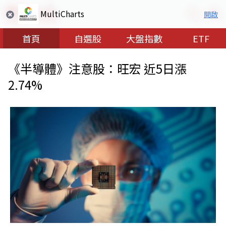
MultiCharts
開啟
首頁
自選股
大盤指數
ETF
《半導體》注意股：旺宏 近5日漲
2.74%