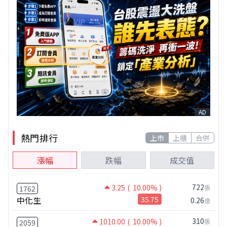
AD
熱門排行
上市
上櫃
合併
漲幅
跌幅
成交值
722
3.25
( 10.00% )
張
1762
中化生
35.75
0.26
億
310
1010.00
( 10.00% )
張
2059