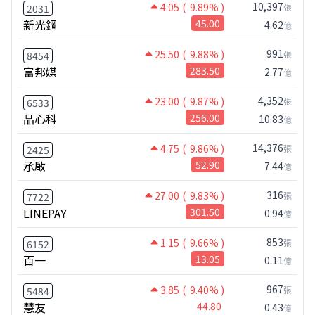
10,397
4.05
( 9.89% )
張
2031
新光鋼
45.00
4.62
億
991
25.50
( 9.88% )
張
8454
富邦媒
283.50
2.77
億
4,352
23.00
( 9.87% )
張
6533
晶心科
256.00
10.83
億
14,376
4.75
( 9.86% )
張
2425
承啟
52.90
7.44
億
316
27.00
( 9.83% )
張
7722
LINEPAY
301.50
0.94
億
853
1.15
( 9.66% )
張
6152
百一
13.05
0.11
億
967
3.85
( 9.40% )
張
5484
慧友
44.80
0.43
億