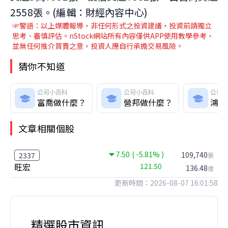
2558張。(編輯：財經內容中心)
☞警語：以上媒體報導，非任何形式之投資建議，投資前請獨立
思考、審慎評估。nStock網站所有內容僅供APP使用教學參考，
並無任何推介買賣之意，投資人應自行承擔交易風險。
猜你不知道
公司小百科
公司小百科
公司
富喬做什麼？
營邦做什麼？
鴻準
文章相關個股
7.50
( -5.81% )
109,740
2337
張
旺宏
121.50
136.48
億
更新時間：2026-08-07 16:01:58
精選股市資訊