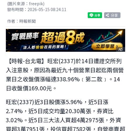
(圖片來源：freepik)
發布時間：2026-05-15 08:24:11
分享
作者：時報新聞
AD
【時報-台北電】旺宏(2337)於14日遭證交所列
入注意股，原因為最近九十個營業日起迄兩個營
業日之收盤價漲幅達338.96%﹝第二款﹞。14
日收盤價169.00元。
旺宏(2337)近3日股價漲5.96%，近5日漲
2.74%，近5日成交均量20.30萬張，券資比
3.02%。近5日三大法人買超4萬2975張，外資
買超3萬7951張，投信買超7582張，自營商賣超