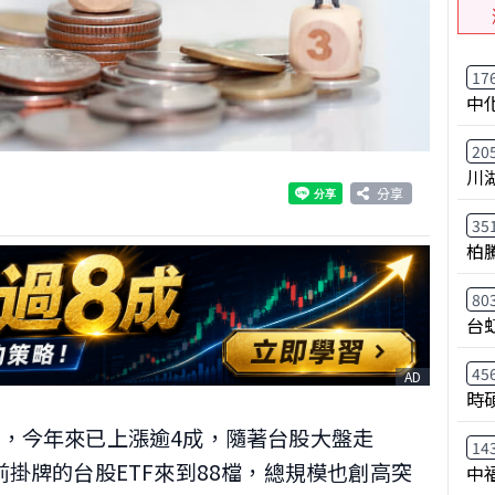
17
中
20
川
分享
35
柏
80
台
45
AD
時
虹，今年來已上漲逾4成，隨著台股大盤走
14
前掛牌的台股ETF來到88檔，總規模也創高突
中