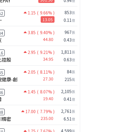
NEPAY
0.94
億
853
1.15
( 9.66% )
張
52
一
13.05
0.11
億
967
3.85
( 9.40% )
張
84
友
44.80
0.43
億
1,811
2.95
( 9.21% )
張
16
化控股
34.95
0.63
億
84
2.05
( 8.11% )
張
35
悅健康-創
27.30
215
萬
2,105
1.45
( 8.07% )
張
36
普
19.40
0.41
億
2,761
17.00
( 7.79% )
張
88
川精密
235.00
6.51
億
4,599
1.75
( 7.67% )
張
公司小百科
50