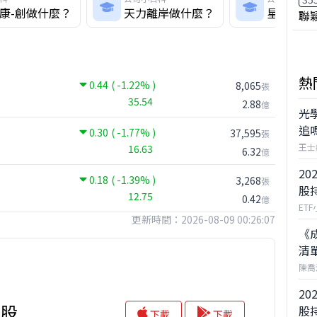
康-創做什麼？
天力離岸做什麼？
星雲做什
聯
熱
0.44
( -1.22% )
8,065
張
35.54
2.88
億
光
追
0.30
( -1.77% )
37,595
張
王士
16.63
6.32
億
20
0.18
( -1.39% )
3,268
張
股
12.75
0.42
億
ET
更新時間：2026-08-09 00:26:07
《
清
陳喬
20
存股
股
下載
下載