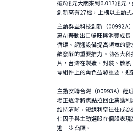
破6兆元大關來到6.013兆元
創新高有27檔，上榜以主動
主動群益科技創新（00992
惠AI帶動出口暢旺與消費成長
循環、網通設備提高頻寬的需
續發酵的重要推力。隨各大科
片，台灣在製造、封裝、散熱
零組件上的角色益發重要，迎
主動安聯台灣（00993A）
場正逐漸將焦點拉回企業獲利
維持清晰，短線利空往往成為
化因子與主動選股在個股表現
進一步凸顯。