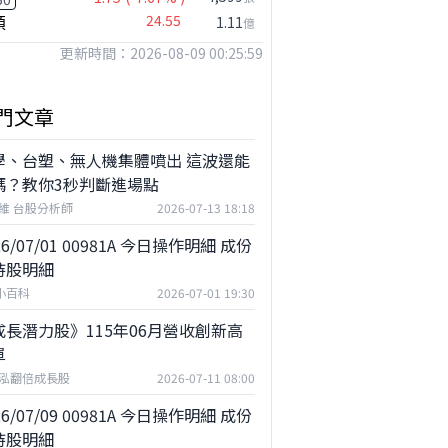
麼？
百一做什麼？
穎
24.55
1.11
億
更新時間：2026-08-09 00:25:59
門文章
學、台塑、無人機集體噴出 這波還能
嗎？教你3秒判斷進場點
維 台股分析師
2026-07-13 18:18
26/07/01 00981A 今日操作明細 成份
持股明細
F小百科
2026-07-01 19:30
成長潛力股》115年06月營收創新高
單
泓翻倍成長股
2026-07-11 08:00
26/07/09 00981A 今日操作明細 成份
持股明細