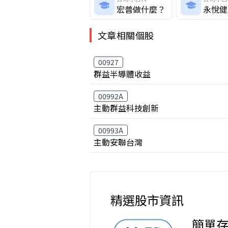
宏普做什麼？
永悅健
文章相關個股
00927
群益半導體收益
00992A
主動群益科技創新
00993A
主動安聯台灣
精選股市資訊
簡單