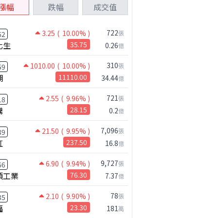
漲幅
跌幅
成交值
722
3.25
( 10.00% )
張
62
化生
35.75
0.26
億
310
1010.00
( 10.00% )
張
59
湖
11110.00
34.44
億
721
2.55
( 9.96% )
張
18
騰
28.15
0.2
億
7,096
21.50
( 9.95% )
張
39
虹
237.50
16.8
億
9,727
6.90
( 9.94% )
張
66
碩工業
76.30
7.37
億
78
2.10
( 9.90% )
張
35
福
23.30
181
萬