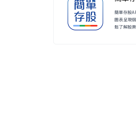
簡單存股A
圖表呈現
鬆了解股