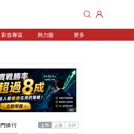
影音專區
熱力圖
更多
AD
熱門排行
上市
上櫃
合併