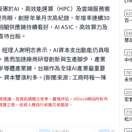
LI
受惠於AI、高效能運算（HPC）及雲端服務需
61
現亮眼，創歷年單月次高紀錄，年增率連續30
百
關供應鏈持續看好，AI ASIC、高效算力及
54
看待台股。
慧
7）經理人謝明志表示，AI資本支出動能仍具吸
37
，進而加速廠商研發創新與生產腳步，產業
中
半導體產業鏈，台廠作為全球AI產業最重要
78
資本雙漲利多。(新聞來源 : 工商時報一陳
永
25
宏
建議，投資前請獨立思考、審慎評估。nStock網站所有內
介買賣之意，投資人應自行承擔交易風險。
77
松
科
公司小百科
公司小百科
35