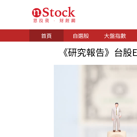
首頁
自選股
大盤指數
《研究報告》台股E