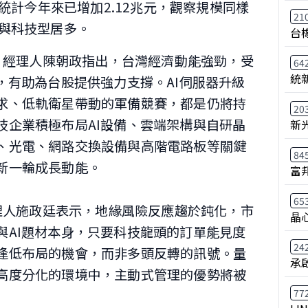
，統計今年來已增加2.12兆元，觀察規模同樣
21
式與科技型居多。
台
A）經理人陳朝政指出，台灣經濟動能強勁，受
64
統
，有助為台股提供強力支撐。AI伺服器升級
求、低軌衛星帶動的軍備競賽，都是仍將持
20
技企業積極布局AI設備、雲端架構與自研晶
新
、光電、網路交換設備與高階電路板等關鍵
84
新一輪成長動能。
富
65
經理人施政廷表示，地緣風險反應趨於鈍化，市
晶
與AI題材本身，只要科技龍頭的訂單能見度
24
逢低布局的機會，而非多頭反轉的訊號。量
承
高度分化的環境中，主動式管理的優勢將被
77