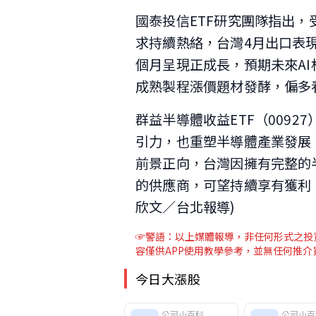
國泰投信ETF研究團隊指出，
求持續熱絡，台灣4月出口表
個月呈現正成長，預期未來AI相
成熟製程漲價題材發酵，偏多
群益半導體收益ETF（0092
引力，也重塑半導體產業發展
前景正向，台灣因擁有完整的
的供應商，可望持續享有獲利、
欣文／台北報導)
☞警語：以上媒體報導，非任何形式之投資
容僅供APP使用教學參考，並無任何推
今日大漲股
公司小百科
公司小百