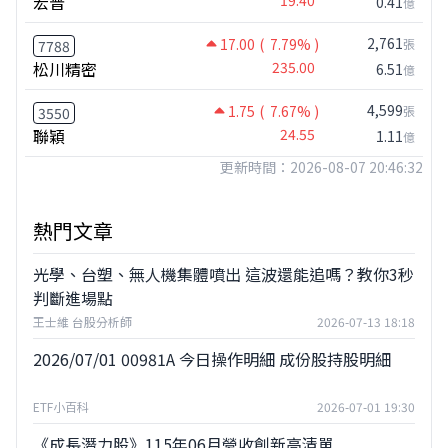
宏普
0.41
億
2,761
17.00
( 7.79% )
張
7788
松川精密
235.00
6.51
億
4,599
1.75
( 7.67% )
張
3550
聯穎
24.55
1.11
億
更新時間：2026-08-07 20:46:32
熱門文章
光學、台塑、無人機集體噴出 這波還能追嗎？教你3秒
判斷進場點
王士維 台股分析師
2026-07-13 18:18
2026/07/01 00981A 今日操作明細 成份股持股明細
ETF小百科
2026-07-01 19:30
《成長潛力股》115年06月營收創新高清單