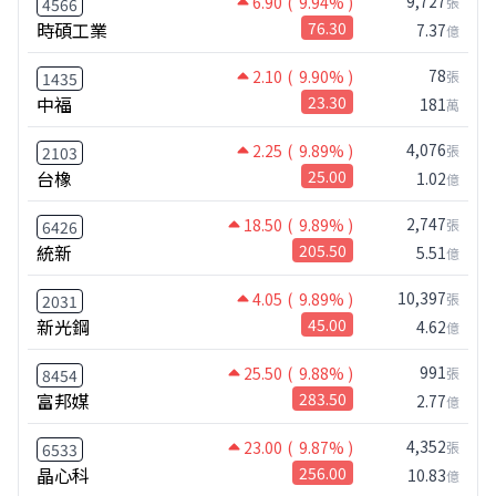
9,727
6.90
( 9.94% )
張
4566
時碩工業
76.30
7.37
億
78
2.10
( 9.90% )
張
1435
中福
23.30
181
萬
4,076
2.25
( 9.89% )
張
2103
台橡
25.00
1.02
億
2,747
18.50
( 9.89% )
張
6426
統新
205.50
5.51
億
10,397
4.05
( 9.89% )
張
2031
新光鋼
45.00
4.62
億
991
25.50
( 9.88% )
張
8454
富邦媒
283.50
2.77
億
4,352
23.00
( 9.87% )
張
6533
晶心科
256.00
10.83
億