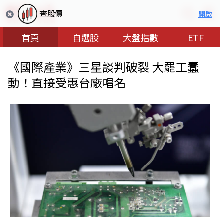
查股價
開啟
首頁
自選股
大盤指數
ETF
《國際產業》三星談判破裂 大罷工蠢
動！直接受惠台廠唱名