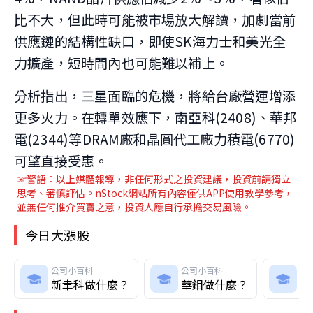
比不大，但此時可能被市場放大解讀，加劇當前
供應鏈的結構性缺口，即使SK海力士和美光全
力擴產，短時間內也可能難以補上。
分析指出，三星面臨的危機，將給台廠營運增添
更多火力。在轉單效應下，南亞科(2408)、華邦
電(2344)等DRAM廠和晶圓代工廠力積電(6770)
可望直接受惠。
☞警語：以上媒體報導，非任何形式之投資建議，投資前請獨立
思考、審慎評估。nStock網站所有內容僅供APP使用教學參考，
並無任何推介買賣之意，投資人應自行承擔交易風險。
今日大漲股
公司小百科
公司小百科
公
新聿科做什麼？
華鉬做什麼？
亞