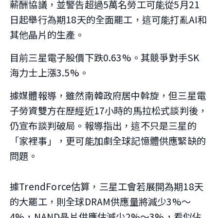
薪酬協議，並警告超過5萬名勞工可能從5月21
日起舉行為期18天的全面罷工，這可能打亂AI和
其他晶片的生產。
目前三星電子股價下跌0.63%。其競爭對手SK
海力士上漲3.5%。
據媒體報導，雖然南韓政府居中斡旋，但三星電
子勞資雙方在歷經近17小時的馬拉松式談判後，
仍宣布談判破局。報導指出，這不只是三星的
「家裡事」，更可能加劇全球記憶體供應緊缺的
問題。
據TrendForce估算，三星工會若展開為期18天
的大罷工，則全球DRAM供應量將減少3%～
4%，NAND晶片供應估減少2%～3%，看似佔