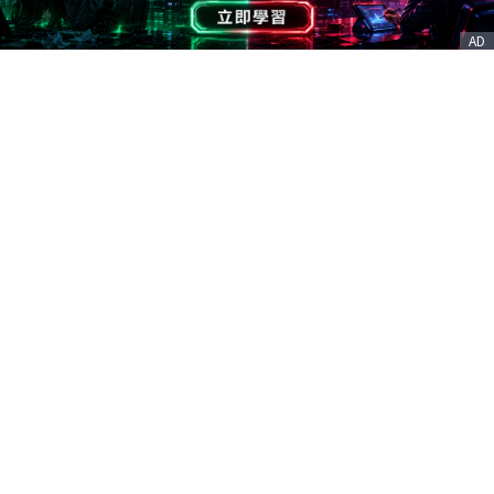
AD
客服信箱
service@nstock.tw
商業合作
點擊前往 >
訂單查詢
客服支援
序號兌換
© 2020. 凱衛資訊股份有限公司(統編:21261212) All Rights Reserved.
nStock is one brand of K WAY Information. Ｖ2.0.3.6