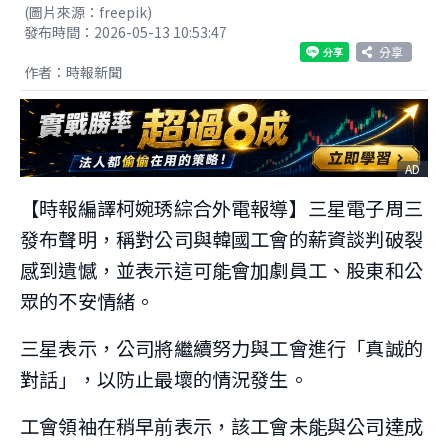
(圖片來源：freepik)
發布時間：2026-05-13 10:53:47
分享
作者：時報新聞
AD
【時報編譯柯婉琇綜合外電報導】三星電子周三
發布聲明，稱對公司與韓國工會的薪資談判破裂
感到遺憾，並表示這可能會加劇員工、股東和公
眾的不安情緒。
三星表示，公司將繼續努力與工會進行「真誠的
對話」，以防止最壞的情況發生。
工會領袖在稍早前表示，該工會未能與公司達成