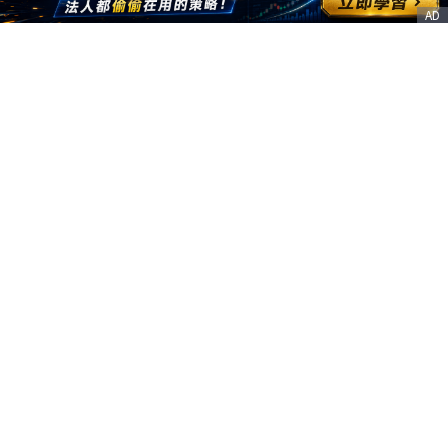
AD
客服信箱
service@nstock.tw
商業合作
點擊前往 >
訂單查詢
客服支援
序號兌換
© 2020. 凱衛資訊股份有限公司(統編:21261212) All Rights Reserved.
nStock is one brand of K WAY Information. Ｖ2.0.3.6