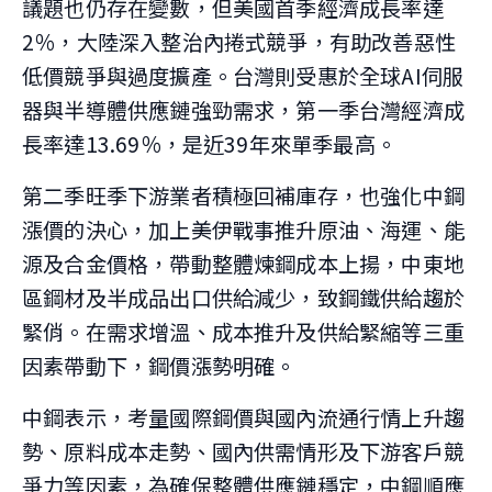
議題也仍存在變數，但美國首季經濟成長率達
2％，大陸深入整治內捲式競爭，有助改善惡性
低價競爭與過度擴產。台灣則受惠於全球AI伺服
器與半導體供應鏈強勁需求，第一季台灣經濟成
長率達13.69％，是近39年來單季最高。
第二季旺季下游業者積極回補庫存，也強化中鋼
漲價的決心，加上美伊戰事推升原油、海運、能
源及合金價格，帶動整體煉鋼成本上揚，中東地
區鋼材及半成品出口供給減少，致鋼鐵供給趨於
緊俏。在需求增溫、成本推升及供給緊縮等三重
因素帶動下，鋼價漲勢明確。
中鋼表示，考量國際鋼價與國內流通行情上升趨
勢、原料成本走勢、國內供需情形及下游客戶競
爭力等因素，為確保整體供應鏈穩定，中鋼順應