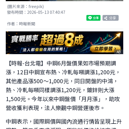
(圖片來源：freepik)
發布時間：2026-05-13 07:40:47
分享
作者：時報新聞
AD
【時報-台北電】中鋼6月盤價果如市場預期調
漲，12日中鋼宣布熱、冷軋每噸調漲1,200元，
其他產品漲500～1,000元，同日開盤的中鴻，
熱、冷軋每噸同樣調漲1,200元，鍍鋅則大漲
1,500元。今年以來中鋼盤價「月月漲」，助攻
營收獲利表現，法人樂觀中鋼營運後市。
中鋼表示，國際鋼價與國內流通行情皆呈現上升