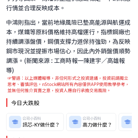
行情並合理反映成本。
中鴻則指出，當前地緣風險已墊高能源與航運成
本，煤鐵等原料價格維持高檔運行，指標鋼廠也
持續調漲盤價，鋼價支撐力道保持強勁，為反映
鋼市現況並提振市場信心，因此內外銷盤價順勢
調漲。(新聞來源 : 工商時報一陳建宇／高雄報
導)
☞警語：以上媒體報導，非任何形式之投資建議，投資前請獨立
思考、審慎評估。nStock網站所有內容僅供APP使用教學參考，
並無任何推介買賣之意，投資人應自行承擔交易風險。
今日大跌股
公司小百科
公司小百科
訊芯-KY做什麼？
高力做什麼？