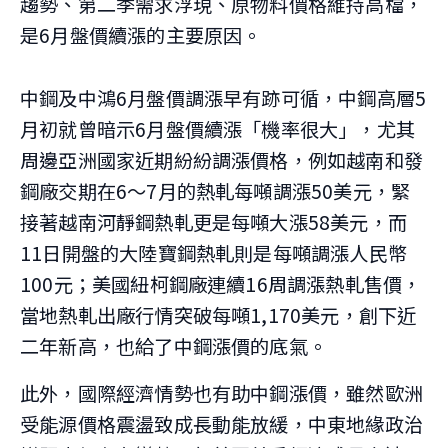
趨勢、第二季需求浮現、原物料價格維持高檔，
是6月盤價續漲的主要原因。
中鋼及中鴻6月盤價調漲早有跡可循，中鋼高層5
月初就曾暗示6月盤價續漲「機率很大」，尤其
周邊亞洲國家近期紛紛調漲價格，例如越南和發
鋼廠交期在6～7月的熱軋每噸調漲50美元，緊
接著越南河靜鋼熱軋更是每噸大漲58美元，而
11日開盤的大陸寶鋼熱軋則是每噸調漲人民幣
100元；美國紐柯鋼廠連續16周調漲熱軋售價，
當地熱軋出廠行情突破每噸1,170美元，創下近
二年新高，也給了中鋼漲價的底氣。
此外，國際經濟情勢也有助中鋼漲價，雖然歐洲
受能源價格震盪致成長動能放緩，中東地緣政治