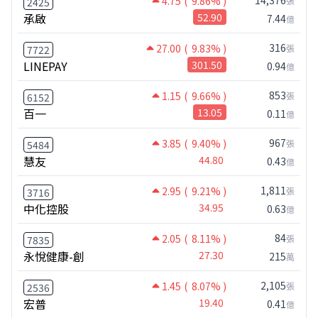
4.75
( 9.86% )
張
2425
承啟
52.90
7.44
億
316
27.00
( 9.83% )
張
7722
LINEPAY
301.50
0.94
億
853
1.15
( 9.66% )
張
6152
百一
13.05
0.11
億
967
3.85
( 9.40% )
張
5484
慧友
44.80
0.43
億
1,811
2.95
( 9.21% )
張
3716
中化控股
34.95
0.63
億
84
2.05
( 8.11% )
張
7835
永悅健康-創
27.30
215
萬
2,105
1.45
( 8.07% )
張
2536
宏普
19.40
0.41
億