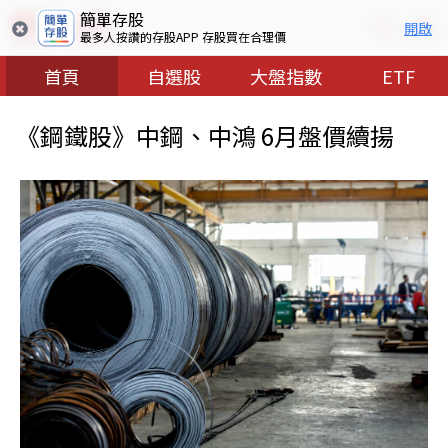
簡單存股
開啟
最多人按讚的存股APP 存股買在合理價
首頁
自選股
大盤指數
ETF
《鋼鐵股》中鋼、中鴻 6月盤價續揚