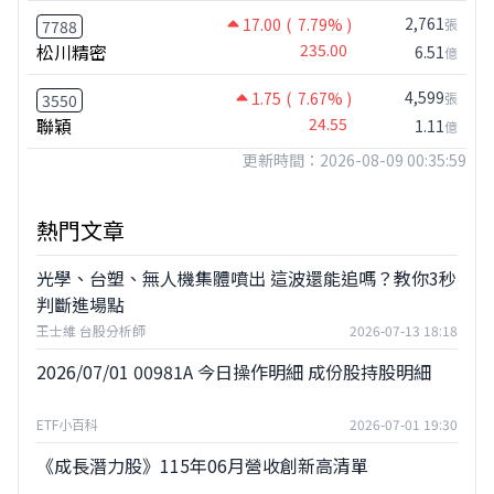
2,761
17.00
( 7.79% )
張
7788
松川精密
235.00
6.51
億
4,599
1.75
( 7.67% )
張
3550
聯穎
24.55
1.11
億
更新時間：2026-08-09 00:35:59
熱門文章
光學、台塑、無人機集體噴出 這波還能追嗎？教你3秒
判斷進場點
王士維 台股分析師
2026-07-13 18:18
2026/07/01 00981A 今日操作明細 成份股持股明細
ETF小百科
2026-07-01 19:30
《成長潛力股》115年06月營收創新高清單