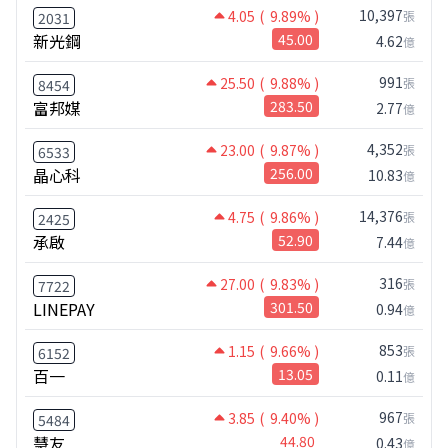
10,397
4.05
( 9.89% )
張
2031
新光鋼
45.00
4.62
億
991
25.50
( 9.88% )
張
8454
富邦媒
283.50
2.77
億
4,352
23.00
( 9.87% )
張
6533
晶心科
256.00
10.83
億
14,376
4.75
( 9.86% )
張
2425
承啟
52.90
7.44
億
316
27.00
( 9.83% )
張
7722
LINEPAY
301.50
0.94
億
853
1.15
( 9.66% )
張
6152
百一
13.05
0.11
億
967
3.85
( 9.40% )
張
5484
慧友
44.80
0.43
億