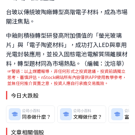
台玻以傳統玻陶廠轉型高階電子材料，成為市場
關注焦點。
中釉則積極轉型研發高附加價值的「螢光玻璃
片」與「電子陶瓷材料」，成功打入LED與車用
光電封裝應用，並投入固態電池電解質隔離膜材
料，轉型題材同為市場熱點。（編輯：沈培華）
☞警語：以上媒體報導，非任何形式之投資建議，投資前請獨立
思考、審慎評估。nStock網站所有內容僅供APP使用教學參考，
並無任何推介買賣之意，投資人應自行承擔交易風險。
今日大跌股
公司小百科
公司小百科
公司
同泰做什麼？
文曄做什麼？
富鼎
文章相關個股