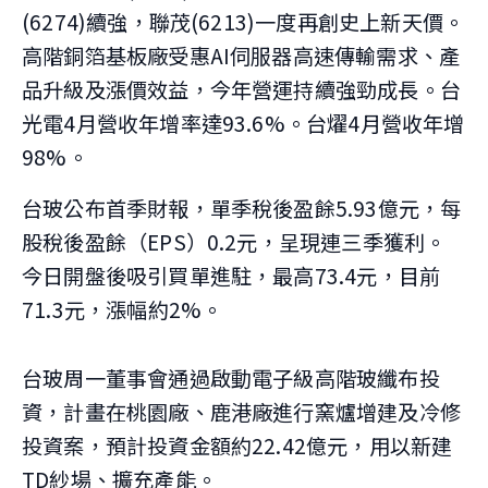
(6274)續強，聯茂(6213)一度再創史上新天價。
高階銅箔基板廠受惠AI伺服器高速傳輸需求、產
品升級及漲價效益，今年營運持續強勁成長。台
光電4月營收年增率達93.6%。台燿4月營收年增
98%。
台玻公布首季財報，單季稅後盈餘5.93億元，每
股稅後盈餘（EPS）0.2元，呈現連三季獲利。
今日開盤後吸引買單進駐，最高73.4元，目前
71.3元，漲幅約2%。
台玻周一董事會通過啟動電子級高階玻纖布投
資，計畫在桃園廠、鹿港廠進行窯爐增建及冷修
投資案，預計投資金額約22.42億元，用以新建
TD紗場、擴充產能。