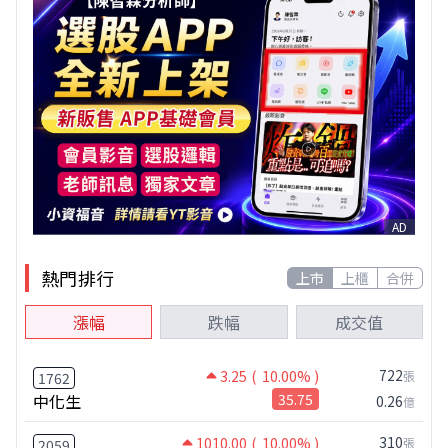
AD
熱門排行
上市
上櫃
合併
漲幅
跌幅
成交值
722
3.25
( 10.00% )
張
1762
中化生
35.75
0.26
億
310
1010.00
( 10.00% )
張
2059