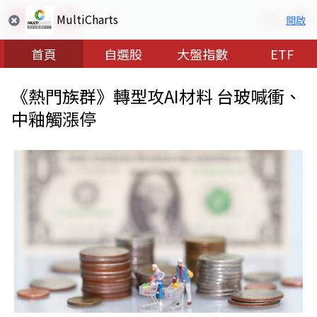
MultiCharts
開啟
首頁
自選股
大盤指數
ETF
《熱門族群》轉型攻AI材料 台玻喊衝、
中釉觸漲停