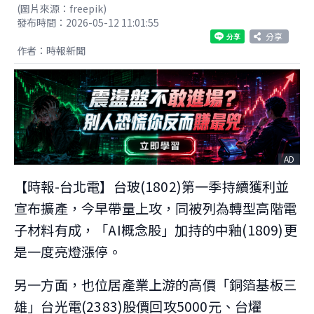
(圖片來源：freepik)
發布時間：2026-05-12 11:01:55
分享
作者：時報新聞
AD
【時報-台北電】台玻(1802)第一季持續獲利並
宣布擴產，今早帶量上攻，同被列為轉型高階電
子材料有成，「AI概念股」加持的中釉(1809)更
是一度亮燈漲停。
另一方面，也位居產業上游的高價「銅箔基板三
雄」台光電(2383)股價回攻5000元、台燿