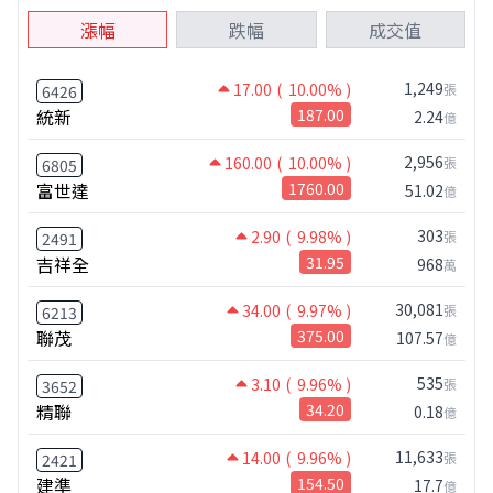
漲幅
跌幅
成交值
1,249
17.00
( 10.00% )
張
6426
統新
187.00
2.24
億
2,956
160.00
( 10.00% )
張
6805
富世達
1760.00
51.02
億
303
2.90
( 9.98% )
張
2491
吉祥全
31.95
968
萬
30,081
34.00
( 9.97% )
張
6213
聯茂
375.00
107.57
億
535
3.10
( 9.96% )
張
3652
精聯
34.20
0.18
億
11,633
14.00
( 9.96% )
張
2421
建準
154.50
17.7
億