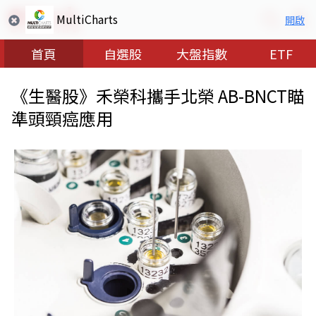
MultiCharts
開啟
首頁
自選股
大盤指數
ETF
《生醫股》禾榮科攜手北榮 AB-BNCT瞄
準頭頸癌應用