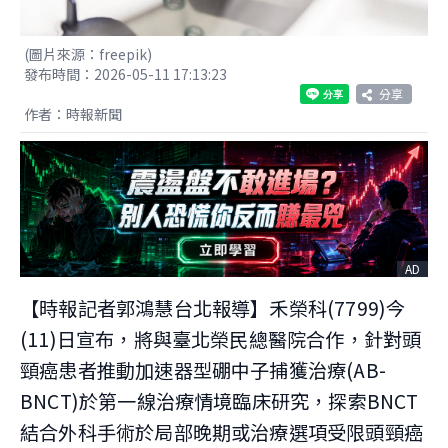
(圖片來源：freepik)
發布時間：2026-05-11 17:13:23
分享
作者：時報新聞
AD
【時報記者郭鴻慧台北報導】禾榮科(7799)今
(11)日宣布，將與臺北榮民總醫院合作，針對頭
頸癌患者推動加速器型硼中子捕獲治療(AB-
BNCT)於第一線治療情境臨床研究，探索BNCT
結合外科手術於局部晚期或治療選項受限頭頸癌