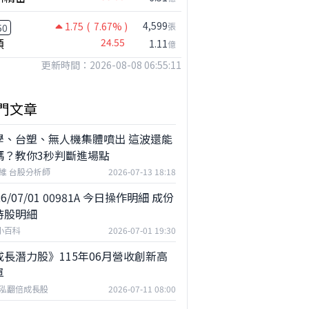
4,599
1.75
( 7.67% )
張
50
穎
24.55
1.11
億
更新時間：2026-08-08 06:55:11
門文章
學、台塑、無人機集體噴出 這波還能
嗎？教你3秒判斷進場點
維 台股分析師
2026-07-13 18:18
26/07/01 00981A 今日操作明細 成份
持股明細
F小百科
2026-07-01 19:30
成長潛力股》115年06月營收創新高
單
泓翻倍成長股
2026-07-11 08:00