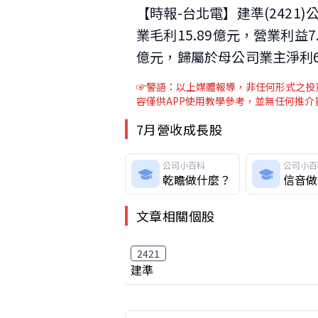
【時報-台北電】建準(2421)
業毛利15.89億元，營業利益7
億元，歸屬於母公司業主淨利6.
☞警語：以上媒體報導，非任何形式之投資
容僅供APP使用教學參考，並無任何推
7月營收成長股
公司小百科
公司小百
乾瞻做什麼？
信音做
文章相關個股
2421
建準