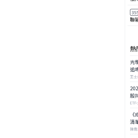
35
聯
熱
光
追
王士
20
股
ET
《
清
陳喬