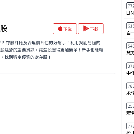
77
LI
61
存股
下載
下載
百
PP-存股評比及合理價評估的好幫手！利用獨創易懂的
54
個股運營的重要資訊，讓選股變得更加簡單！新手也能輕
慧
票，找到穩定優質的定存股！
37
中
78
永
25
宏
77
松