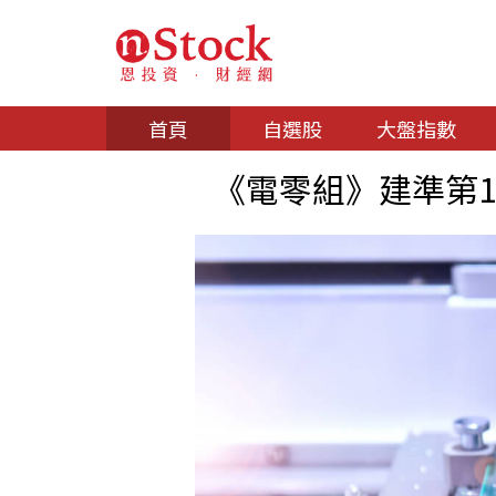
首頁
自選股
大盤指數
《電零組》建準第1季