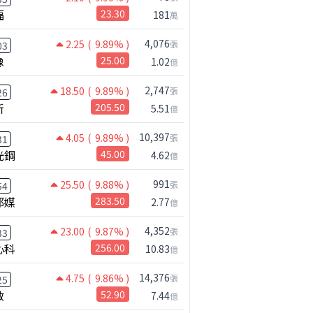
福
23.30
181
萬
4,076
2.25
( 9.89% )
張
03
橡
25.00
1.02
億
2,747
18.50
( 9.89% )
張
26
新
205.50
5.51
億
10,397
4.05
( 9.89% )
張
31
光鋼
45.00
4.62
億
公司小百科
AES-KY做什麼？
991
25.50
( 9.88% )
張
54
邦媒
283.50
2.77
億
4,352
23.00
( 9.87% )
張
33
心科
256.00
10.83
億
14,376
4.75
( 9.86% )
張
25
啟
52.90
7.44
億