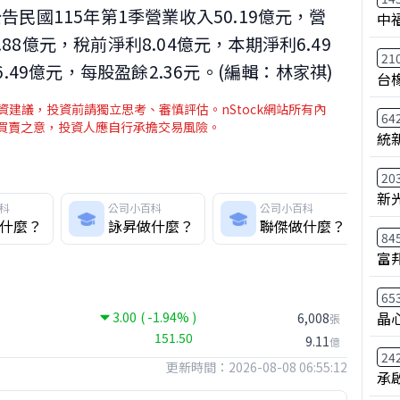
公告民國115年第1季營業收入50.19億元，營
中
.88億元，稅前淨利8.04億元，本期淨利6.49
21
49億元，每股盈餘2.36元。(編輯：林家祺)
台
建議，投資前請獨立思考、審慎評估。nStock網站所有內
64
介買賣之意，投資人應自行承擔交易風險。
統
20
新
科
公司小百科
公司小百科
什麼？
詠昇做什麼？
聯傑做什麼？
84
富
65
晶
3.00
( -1.94% )
6,008
張
151.50
9.11
億
24
更新時間：2026-08-08 06:55:12
承