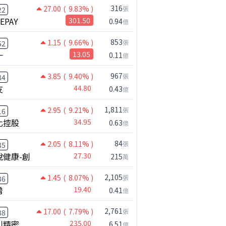
316
27.00
( 9.83% )
張
22
NEPAY
301.50
0.94
億
853
1.15
( 9.66% )
張
52
一
13.05
0.11
億
967
3.85
( 9.40% )
張
84
友
44.80
0.43
億
1,811
2.95
( 9.21% )
張
16
化控股
34.95
0.63
億
84
2.05
( 8.11% )
張
35
悅健康-創
27.30
215
萬
2,105
1.45
( 8.07% )
張
36
普
19.40
0.41
億
2,761
17.00
( 7.79% )
張
88
川精密
235.00
6.51
億