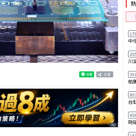
17
中
20
川
35
分享
柏
80
台
45
時
AD
14