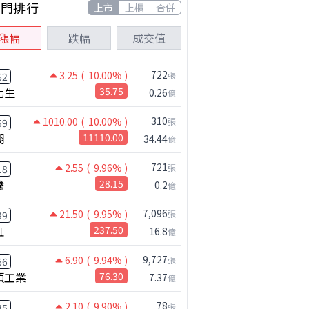
熱門排行
上市
上櫃
合併
漲幅
跌幅
成交值
722
3.25
( 10.00% )
張
62
化生
35.75
0.26
億
310
1010.00
( 10.00% )
張
59
湖
11110.00
34.44
億
721
2.55
( 9.96% )
張
18
騰
28.15
0.2
億
7,096
21.50
( 9.95% )
張
39
虹
237.50
16.8
億
9,727
6.90
( 9.94% )
張
66
碩工業
76.30
7.37
億
78
2.10
( 9.90% )
張
35