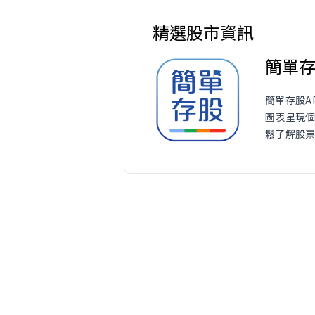
精選股市資訊
簡單
簡單存股A
圖表呈現
鬆了解股