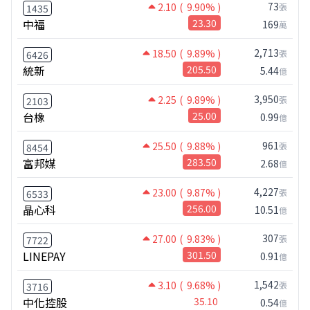
73
2.10
( 9.90% )
張
1435
中福
23.30
169
萬
2,713
18.50
( 9.89% )
張
6426
統新
205.50
5.44
億
3,950
2.25
( 9.89% )
張
2103
台橡
25.00
0.99
億
961
25.50
( 9.88% )
張
8454
富邦媒
283.50
2.68
億
4,227
23.00
( 9.87% )
張
6533
晶心科
256.00
10.51
億
307
27.00
( 9.83% )
張
7722
LINEPAY
301.50
0.91
億
1,542
3.10
( 9.68% )
張
3716
中化控股
35.10
0.54
億