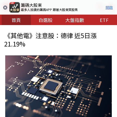
籌碼大股東
開啟
最多人按讚的籌碼APP 跟著大股東買股票
首頁
自選股
大盤指數
ETF
《其他電》注意股：德律 近5日漲
21.19%