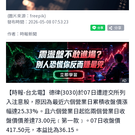
(圖片來源：freepik)
發布時間：2026-05-08 07:53:23
分享
作者：時報新聞
AD
【時報-台北電】德律(3030)於07日遭證交所列
入注意股，原因為最近六個營業日累積收盤價漲
幅達25.33%。且六個營業日起迄兩個營業日收
盤價價差達73.00元﹝第一款﹞。07日收盤價
417.50元，本益比為36.15。