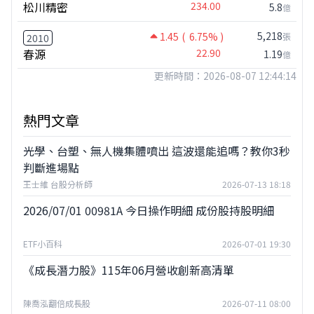
松川精密
234.00
5.8
億
5,218
1.45
( 6.75% )
張
2010
春源
22.90
1.19
億
更新時間：2026-08-07 12:44:14
熱門文章
光學、台塑、無人機集體噴出 這波還能追嗎？教你3秒
判斷進場點
王士維 台股分析師
2026-07-13 18:18
2026/07/01 00981A 今日操作明細 成份股持股明細
ETF小百科
2026-07-01 19:30
《成長潛力股》115年06月營收創新高清單
陳喬泓翻倍成長股
2026-07-11 08:00