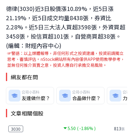
德律(3030)近3日股價漲10.89%，近5日漲
21.19%，近5日成交均量8438張，券資比
2.28%。近5日三大法人買超3598張，外資買超
3458張，投信買超101張，自營商買超38張。
(編輯：財經內容中心)
☞警語：以上媒體報導，非任何形式之投資建議，投資前請獨立
思考、審慎評估。nStock網站所有內容僅供APP使用教學參考，
並無任何推介買賣之意，投資人應自行承擔交易風險。
網友都在問
公司小百科
公司小百科
公司
友達做什麼？
合晶做什麼？
力積
文章相關個股
5.50
( -1.86% )
813
3030
張