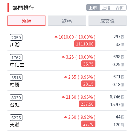
熱門排行
上市
上櫃
合併
漲幅
跌幅
成交值
297
1010.00
( 10.00% )
張
2059
川湖
11110.00
33
億
698
3.25
( 10.00% )
張
1762
中化生
35.75
0.25
億
671
2.55
( 9.96% )
張
3518
柏騰
28.15
0.18
億
6,746
21.50
( 9.95% )
張
8039
台虹
237.50
15.97
億
44
2.50
( 9.92% )
張
6225
天瀚
27.70
120
萬