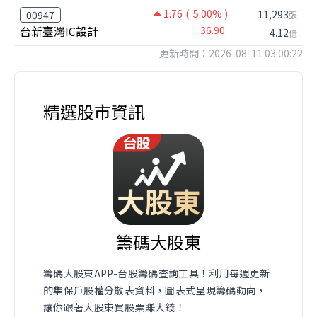
1.76
( 5.00% )
11,293
00947
張
台新臺灣IC設計
36.90
4.12
億
更新時間：2026-08-11 03:00:22
精選股市資訊
籌碼大股東
籌碼大股東APP-台股籌碼查詢工具！利用每週更新
的集保戶股權分散表資料，圖表式呈現籌碼動向，
讓你跟著大股東買股票賺大錢！