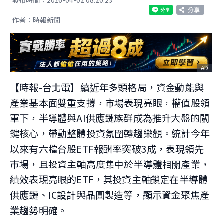
分享
作者：時報新聞
AD
【時報-台北電】續近年多頭格局，資金動能與
產業基本面雙重支撐，市場表現亮眼，權值股領
軍下，半導體與AI供應鏈族群成為推升大盤的關
鍵核心，帶動整體投資氛圍轉趨樂觀。統計今年
以來有六檔台股ETF報酬率突破3成，表現領先
市場，且投資主軸高度集中於半導體相關產業，
績效表現亮眼的ETF，其投資主軸鎖定在半導體
供應鏈、IC設計與晶圓製造等，顯示資金聚焦產
業趨勢明確。