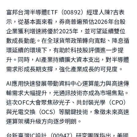
富邦台灣半導體ETF（00892）經理人陳?吉表
示，從基本面來看，券商普遍預估2026年台股
企業獲利增速將優於2025年，並可望延續雙位
數成長動能。在全球貨幣政策轉向寬鬆、降息循
環延續的環境下，有助於科技股評價進一步提
升。同時，AI產業持續擴大資本支出，對半導體
需求形成長期支撐，強化產業成長的可見度。
AI應用快速發展帶動資料中心運算能力與高速傳
輸需求大幅提升，光通訊技術亦成為市場焦點。
這次OFC大會聚焦矽光子、共封裝光學（CPO）
與光電交換（OCS）等關鍵技術，象徵未來高速
運算架構升級方向逐步明朗。
台新臺灣IC設計（00947）研究團隊指出，美國