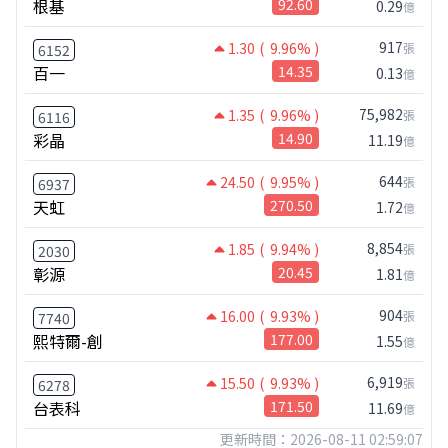
根基
92.60
0.29
億
917
1.30
( 9.96% )
張
6152
百一
14.35
0.13
億
75,982
1.35
( 9.96% )
張
6116
彩晶
14.90
11.19
億
644
24.50
( 9.95% )
張
6937
天虹
270.50
1.72
億
8,854
1.85
( 9.94% )
張
2030
彰源
20.45
1.81
億
904
16.00
( 9.93% )
張
7740
熙特爾-創
177.00
1.55
億
6,919
15.50
( 9.93% )
張
6278
台表科
171.50
11.69
億
更新時間：2026-08-11 02:59:07