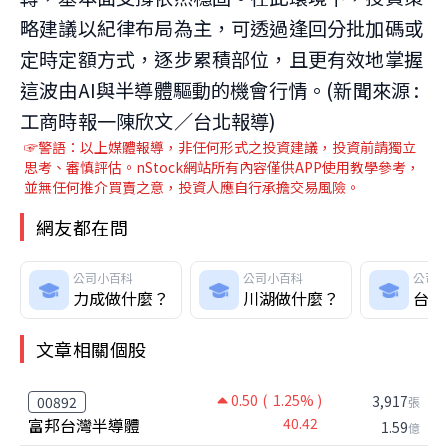
略建議以紀律布局為主，可透過逢回分批加碼或
定時定額方式，逐步累積部位，且更有效地掌握
這波由AI與半導體驅動的機會行情。(新聞來源 :
工商時報一陳欣文／台北報導)
☞警語：以上媒體報導，非任何形式之投資建議，投資前請獨立
思考、審慎評估。nStock網站所有內容僅供APP使用教學參考，
並無任何推介買賣之意，投資人應自行承擔交易風險。
網友都在問
公司小百科
公司小百科
公司
力成做什麼？
川湖做什麼？
台達
文章相關個股
0.50
( 1.25% )
3,917
00892
張
富邦台灣半導體
40.42
1.59
億