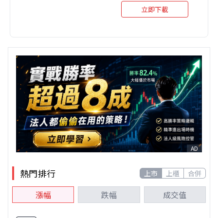
立即下載
AD
熱門排行
上市
上櫃
合併
漲幅
跌幅
成交值