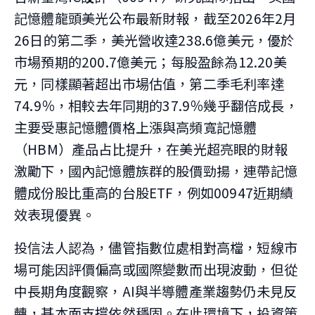
記憶體龍頭美光公布最新財報，截至2026年2月
26日的第二季，美光營收達238.6億美元，優於
市場預期的200.7億美元；每股盈餘為12.20美
元，同樣顯著超出市場估值，第二季毛利率達
74.9％，相較去年同期的37.9％幾乎翻倍成長，
主要受惠記憶體價格上漲與高頻寬記憶體
（HBM）產品占比提升，在美光超亮眼的財報
激勵下，國內記憶體族群的股價勁揚，連帶記憶
體成份股比重高的台股ETF，例如00947近期績
效表現優異。
投信法人認為，儘管指數位處相對高檔，短線市
場可能因評價偏高或國際變數而出現波動，但從
中長期角度觀察，AI與半導體產業趨勢仍未見反
轉，基本面支撐依然穩固。在此環境下，投資策