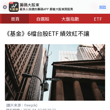
籌碼大股東
開啟
最多人按讚的籌碼APP 跟著大股東買股票
首頁
自選股
大盤指數
ETF
《基金》6檔台股ETF 績效紅不讓
(圖片來源：freepik)
發布時間：2026-04-02 08:20:23