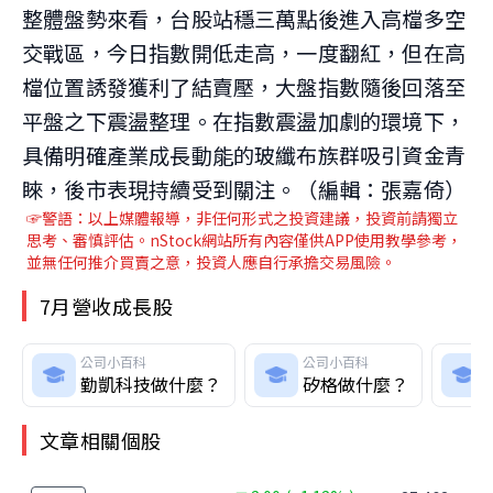
整體盤勢來看，台股站穩三萬點後進入高檔多空
交戰區，今日指數開低走高，一度翻紅，但在高
檔位置誘發獲利了結賣壓，大盤指數隨後回落至
平盤之下震盪整理。在指數震盪加劇的環境下，
具備明確產業成長動能的玻纖布族群吸引資金青
睞，後市表現持續受到關注。（編輯：張嘉倚）
☞警語：以上媒體報導，非任何形式之投資建議，投資前請獨立
思考、審慎評估。nStock網站所有內容僅供APP使用教學參考，
並無任何推介買賣之意，投資人應自行承擔交易風險。
7月營收成長股
公司小百科
公司小百科
勤凱科技做什麼？
矽格做什麼？
文章相關個股