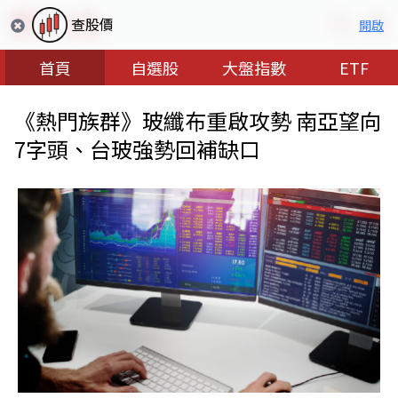
查股價
開啟
首頁
自選股
大盤指數
ETF
《熱門族群》玻纖布重啟攻勢 南亞望向
7字頭、台玻強勢回補缺口