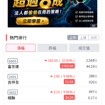
AD
熱門排行
上市
上櫃
合併
漲幅
跌幅
成交值
2,568
160.00
( 10.00% )
張
6805
富世達
1760.00
44.19
億
288
2.90
( 9.98% )
張
2491
吉祥全
31.95
920
萬
497
3.10
( 9.96% )
張
3652
精聯
34.20
0.17
億