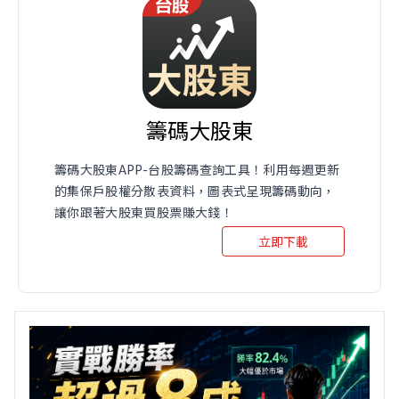
籌碼大股東
籌碼大股東APP-台股籌碼查詢工具！利用每週更新
的集保戶股權分散表資料，圖表式呈現籌碼動向，
讓你跟著大股東買股票賺大錢！
立即下載