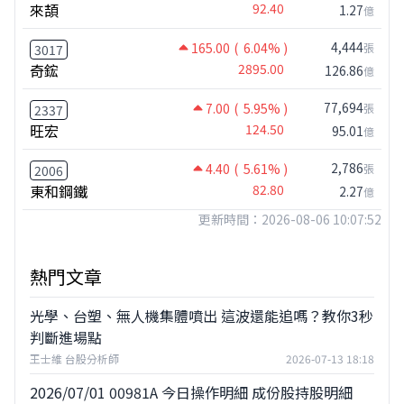
來頡
92.40
1.27
億
4,444
165.00
( 6.04% )
張
3017
奇鋐
2895.00
126.86
億
77,694
7.00
( 5.95% )
張
2337
旺宏
124.50
95.01
億
2,786
4.40
( 5.61% )
張
2006
東和鋼鐵
82.80
2.27
億
更新時間：2026-08-06 10:07:52
熱門文章
光學、台塑、無人機集體噴出 這波還能追嗎？教你3秒
判斷進場點
王士維 台股分析師
2026-07-13 18:18
2026/07/01 00981A 今日操作明細 成份股持股明細