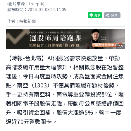
(圖片來源：freepik)
發布時間：2026-01-08 11:14:05
分享
作者：時報新聞
AD
【時報-台北電】AI伺服器需求快速放量，帶動
高階玻纖布用量大幅攀升，相關概念股在短暫整
理後，今日再度重啟攻勢，成為盤面資金關注焦
點。南亞（1303）不僅具備玻纖布題材優勢，
手中更持有南亞科、南電等重要轉投資部位，隨
著相關電子股股價走強，帶動母公司整體評價回
升，吸引資金回補，股價大漲逾5%，盤中一度
逼近70元整數關卡。