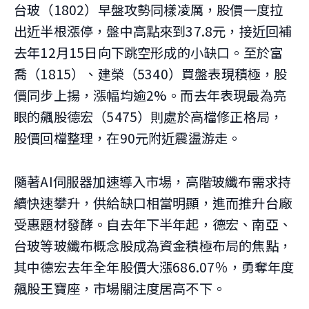
台玻（1802）早盤攻勢同樣凌厲，股價一度拉
出近半根漲停，盤中高點來到37.8元，接近回補
去年12月15日向下跳空形成的小缺口。至於富
喬（1815）、建榮（5340）買盤表現積極，股
價同步上揚，漲幅均逾2%。而去年表現最為亮
眼的飆股德宏（5475）則處於高檔修正格局，
股價回檔整理，在90元附近震盪游走。
隨著AI伺服器加速導入市場，高階玻纖布需求持
續快速攀升，供給缺口相當明顯，進而推升台廠
受惠題材發酵。自去年下半年起，德宏、南亞、
台玻等玻纖布概念股成為資金積極布局的焦點，
其中德宏去年全年股價大漲686.07％，勇奪年度
飆股王寶座，市場關注度居高不下。