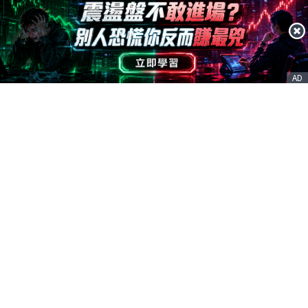
AD
客服信箱
service@nstock.tw
商業合作
點擊前往 >
訂單查詢
客服支援
序號兌換