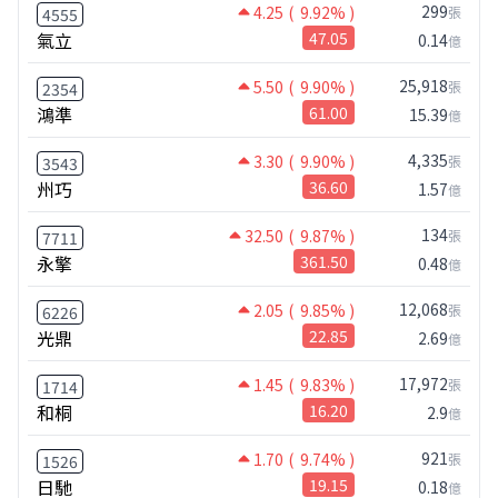
299
4.25
( 9.92% )
張
4555
氣立
47.05
0.14
億
25,918
5.50
( 9.90% )
張
2354
鴻準
61.00
15.39
億
4,335
3.30
( 9.90% )
張
3543
州巧
36.60
1.57
億
134
32.50
( 9.87% )
張
7711
永擎
361.50
0.48
億
12,068
2.05
( 9.85% )
張
6226
光鼎
22.85
2.69
億
17,972
1.45
( 9.83% )
張
1714
和桐
16.20
2.9
億
921
1.70
( 9.74% )
張
1526
日馳
19.15
0.18
億