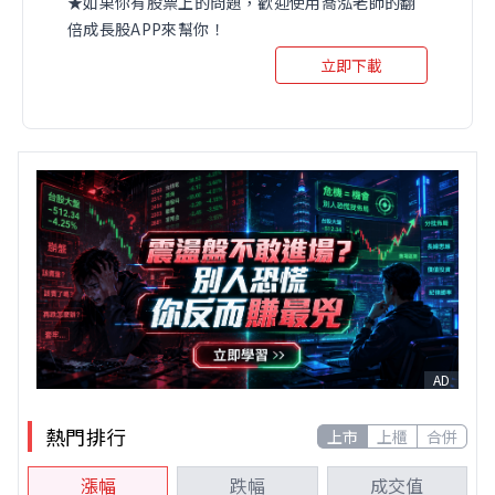
★如果你有股票上的問題，歡迎使用喬泓老師的翻
倍成長股APP來幫你！
立即下載
AD
熱門排行
上市
上櫃
合併
漲幅
跌幅
成交值