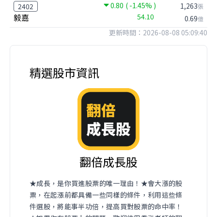
0.80
( -1.45% )
1,263
2402
張
毅嘉
54.10
0.69
億
更新時間：2026-08-08 05:09:40
精選股市資訊
翻倍成長股
★成長，是你買進股票的唯一理由！★會大漲的股
票，在起漲前都具備一些同樣的條件，利用這些條
件選股，將能事半功倍，提高買對股票的命中率！