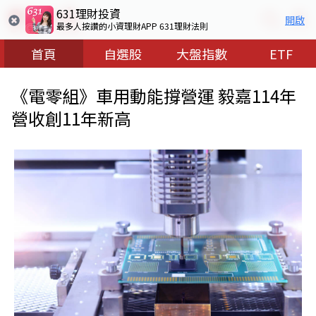
631理財投資
開啟
最多人按讚的小資理財APP 631理財法則
首頁
自選股
大盤指數
ETF
《電零組》車用動能撐營運 毅嘉114年
營收創11年新高