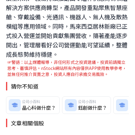
解決方案供應商轉型，產品開發重點聚焦智慧座
艙、穿戴設備、光通訊、機器人、無人機及散熱
模組等應用領域。同時，馬來西亞居林新廠已正
式投入營運並開始貢獻集團營收，隨著產能逐步
開出，管理層看好公司營運動能可望延續，整體
成長態勢維持穩健。
☞警語：以上媒體報導，非任何形式之投資建議，投資前請獨立
思考、審慎評估。nStock網站所有內容僅供APP使用教學參考，
並無任何推介買賣之意，投資人應自行承擔交易風險。
猜你不知道
公司小百科
公司小百科
公
晶心科做什麼？
鈺創做什麼？
時
文章相關個股