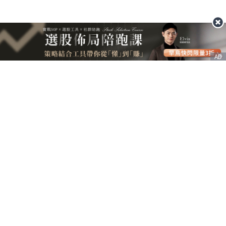
AD
客服信箱
service@nstock.tw
商業合作
點擊前往 >
訂單查詢
客服支援
序號兌換