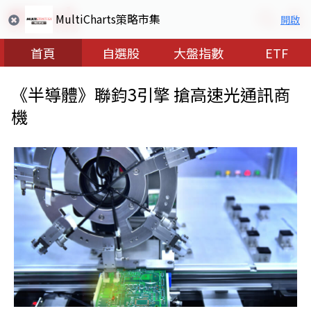
MultiCharts策略市集
開啟
首頁
自選股
大盤指數
ETF
《半導體》聯鈞3引擎 搶高速光通訊商
機