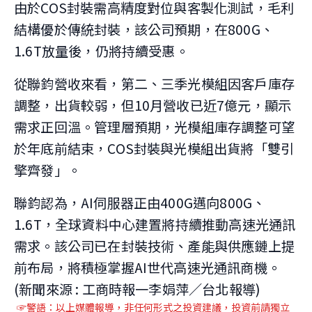
由於COS封裝需高精度對位與客製化測試，毛利
結構優於傳統封裝，該公司預期，在800G、
1.6T放量後，仍將持續受惠。
從聯鈞營收來看，第二、三季光模組因客戶庫存
調整，出貨較弱，但10月營收已近7億元，顯示
需求正回溫。管理層預期，光模組庫存調整可望
於年底前結束，COS封裝與光模組出貨將「雙引
擎齊發」。
聯鈞認為，AI伺服器正由400G邁向800G、
1.6T，全球資料中心建置將持續推動高速光通訊
需求。該公司已在封裝技術、產能與供應鏈上提
前布局，將積極掌握AI世代高速光通訊商機。
(新聞來源 : 工商時報一李娟萍／台北報導)
☞警語：以上媒體報導，非任何形式之投資建議，投資前請獨立