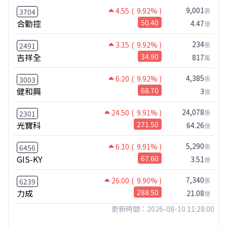
9,001
4.55
( 9.92% )
張
3704
合勤控
50.40
4.47
億
234
3.15
( 9.92% )
張
2491
吉祥全
34.90
817
萬
4,385
6.20
( 9.92% )
張
3003
健和興
68.70
3
億
24,078
24.50
( 9.91% )
張
2301
光寶科
271.50
64.26
億
5,290
6.10
( 9.91% )
張
6456
GIS-KY
67.60
3.51
億
7,340
26.00
( 9.90% )
張
6239
力成
288.50
21.08
億
更新時間：2026-08-10 11:28:00