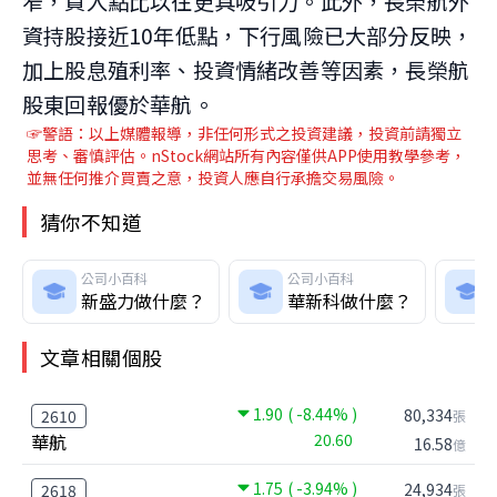
窄，買入點比以往更具吸引力。此外，長榮航外
資持股接近10年低點，下行風險已大部分反映，
加上股息殖利率、投資情緒改善等因素，長榮航
股東回報優於華航。
☞警語：以上媒體報導，非任何形式之投資建議，投資前請獨立
思考、審慎評估。nStock網站所有內容僅供APP使用教學參考，
並無任何推介買賣之意，投資人應自行承擔交易風險。
猜你不知道
公司小百科
公司小百科
新盛力做什麼？
華新科做什麼？
文章相關個股
1.90
( -8.44% )
80,334
2610
張
華航
20.60
16.58
億
1.75
( -3.94% )
24,934
2618
張