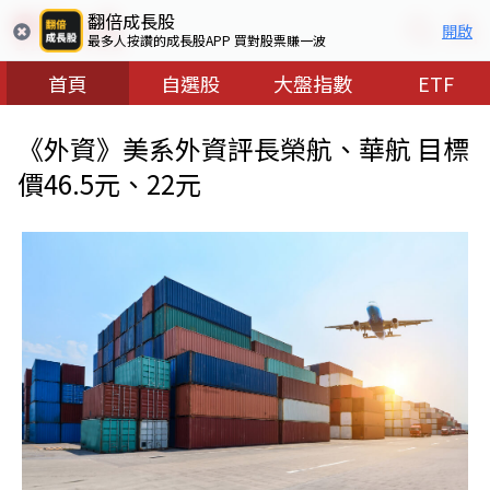
翻倍成長股
開啟
最多人按讚的成長股APP 買對股票賺一波
首頁
自選股
大盤指數
ETF
《外資》美系外資評長榮航、華航 目標
價46.5元、22元