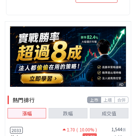
AD
熱門排行
上市
上櫃
合併
漲幅
跌幅
成交值
1,544
1.70
( 10.00% )
張
2033