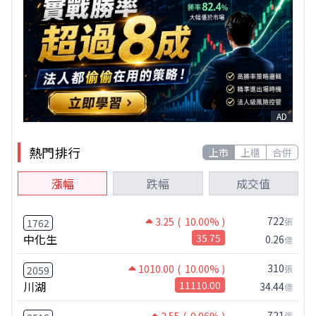
AD
熱門排行
上市
上櫃
合併
漲幅
跌幅
成交值
722
3.25
( 10.00% )
張
1762
中化生
35.75
0.26
億
310
1010.00
( 10.00% )
張
2059
川湖
11110.00
34.44
億
721
2.55
( 9.96% )
張