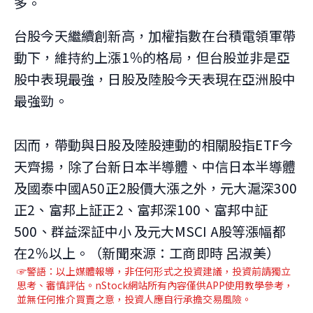
多。
台股今天繼續創新高，加權指數在台積電領軍帶
動下，維持約上漲1％的格局，但台股並非是亞
股中表現最強，日股及陸股今天表現在亞洲股中
最強勁。
因而，帶動與日股及陸股連動的相關股指ETF今
天齊揚，除了台新日本半導體、中信日本半導體
及國泰中國A50正2股價大漲之外，元大滬深300
正2、富邦上証正2、富邦深100、富邦中証
500、群益深証中小 及元大MSCI A股等漲幅都
在2％以上。（新聞來源：工商即時 呂淑美）
☞警語：以上媒體報導，非任何形式之投資建議，投資前請獨立
思考、審慎評估。nStock網站所有內容僅供APP使用教學參考，
並無任何推介買賣之意，投資人應自行承擔交易風險。