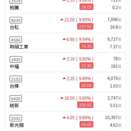
3518
柏騰
28.15
0.2
億
7,096
21.50
( 9.95% )
張
8039
台虹
237.50
16.8
億
9,727
6.90
( 9.94% )
張
4566
時碩工業
76.30
7.37
億
78
2.10
( 9.90% )
張
1435
中福
23.30
181
萬
4,076
2.25
( 9.89% )
張
2103
台橡
25.00
1.02
億
2,747
18.50
( 9.89% )
張
6426
統新
205.50
5.51
億
10,397
4.05
( 9.89% )
張
2031
新光鋼
45.00
4.62
億