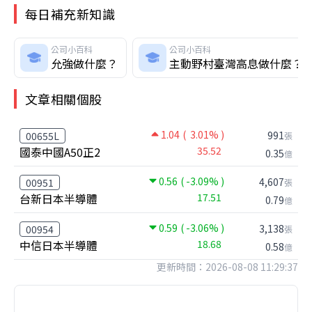
每日補充新知識
公司小百科
公司小百科
允強做什麼？
主動野村臺灣高息做什麼？
文章相關個股
1.04
( 3.01% )
991
00655L
張
國泰中國A50正2
35.52
0.35
億
0.56
( -3.09% )
4,607
00951
張
台新日本半導體
17.51
0.79
億
0.59
( -3.06% )
3,138
00954
張
中信日本半導體
18.68
0.58
億
更新時間：2026-08-08 11:29:37