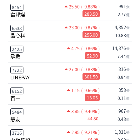
991
25.50
( 9.88% )
張
8454
富邦媒
283.50
2.77
億
4,352
23.00
( 9.87% )
張
6533
晶心科
256.00
10.83
億
14,376
4.75
( 9.86% )
張
2425
承啟
52.90
7.44
億
316
27.00
( 9.83% )
張
7722
LINEPAY
301.50
0.94
億
853
1.15
( 9.66% )
張
6152
百一
13.05
0.11
億
967
3.85
( 9.40% )
張
5484
慧友
44.80
0.43
億
1,811
2.95
( 9.21% )
張
3716
中化控股
34.95
0.63