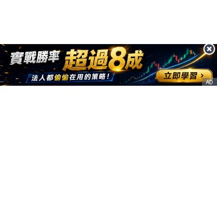
AD
客服信箱
service@nstock.tw