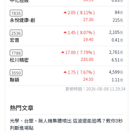
億
84
2.05
( 8.11% )
張
7835
永悅健康-創
27.30
215
萬
2,105
1.45
( 8.07% )
張
2536
宏普
19.40
0.41
億
2,761
17.00
( 7.79% )
張
7788
松川精密
235.00
6.51
億
4,599
1.75
( 7.67% )
張
3550
聯穎
24.55
1.11
億
更新時間：2026-08-08 11:29:34
熱門文章
光學、台塑、無人機集體噴出 這波還能追嗎？教你3秒
判斷進場點