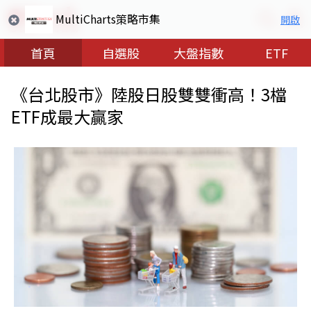
MultiCharts策略市集
開啟
首頁
自選股
大盤指數
ETF
《台北股市》陸股日股雙雙衝高！3檔
ETF成最大贏家