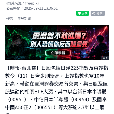
(圖片來源：freepik)
發布時間：2025-09-11 13:36:51
分享
作者：時報新聞
AD
【時報-台北電】日股包括日經225指數及東證指
數今（11）日齊步刷新高，上證指數也寫10年
新高，帶動在臺灣證券交易所交易、與日股及陸
股連動的相關ETF大漲，其中以台新日本半導體
（00951）、中信日本半導體（00954）及國泰
中國A50正2（00655L）等大漲逾2.7％以上最