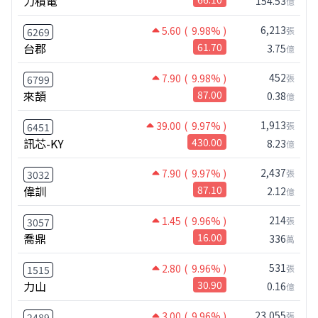
力積電
154.53
億
6,213
5.60
( 9.98% )
張
6269
台郡
61.70
3.75
億
452
7.90
( 9.98% )
張
6799
來頡
87.00
0.38
億
1,913
39.00
( 9.97% )
張
6451
訊芯-KY
430.00
8.23
億
2,437
7.90
( 9.97% )
張
3032
偉訓
87.10
2.12
億
214
1.45
( 9.96% )
張
3057
喬鼎
16.00
336
萬
531
2.80
( 9.96% )
張
1515
力山
30.90
0.16
億
23,055
3.00
( 9.96% )
張
2489