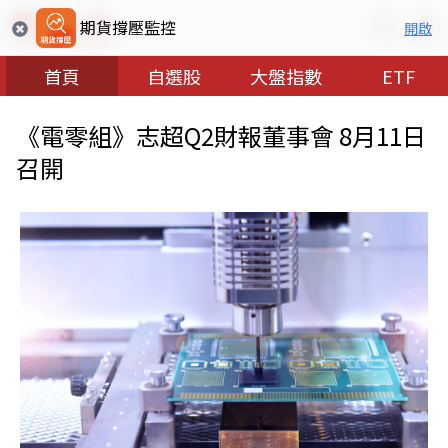
期貨撐壓監控
開啟
首頁
自選股
大盤指數
ETF
《電零組》志超Q2財報董事會 8月11日
召開