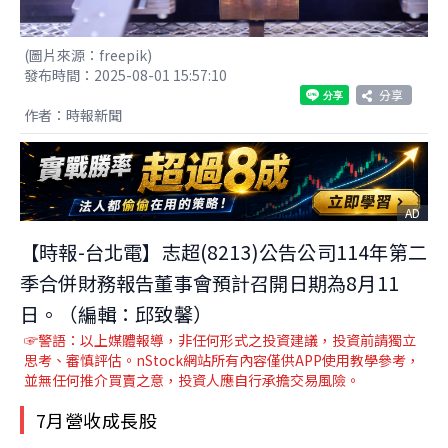
(圖片來源：freepik)
發布時間：2025-08-01 15:57:10
分享
作者：時報新聞
AD
【時報-台北電】志超(8213)公告公司114年第二
季合併財務報告董事會預計召開日期為8月11
日。（編輯：邱致馨）
☞警語：以上媒體報導，非任何形式之投資建議，投資前請獨立
思考、審慎評估。nStock網站所有內容僅供APP使用教學參考，
並無任何推介買賣之意，投資人應自行承擔交易風險。
7月營收成長股