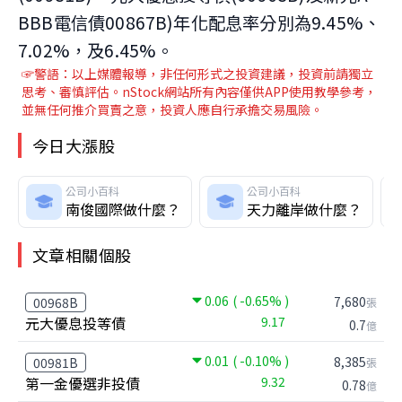
BBB電信債00867B)年化配息率分別為9.45%、
7.02%，及6.45%。
☞警語：以上媒體報導，非任何形式之投資建議，投資前請獨立
思考、審慎評估。nStock網站所有內容僅供APP使用教學參考，
並無任何推介買賣之意，投資人應自行承擔交易風險。
今日大漲股
公司小百科
公司小百科
南俊國際做什麼？
天力離岸做什麼？
文章相關個股
0.06
( -0.65% )
7,680
00968B
張
元大優息投等債
9.17
0.7
億
0.01
( -0.10% )
8,385
00981B
張
第一金優選非投債
9.32
0.78
億