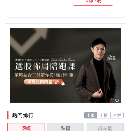
立即下載
AD
熱門排行
上市
上櫃
合併
漲幅
跌幅
成交值