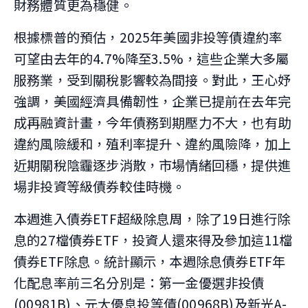
財務體質更為穩健。
根據標普的預估，2025年美國非投等債違約率
可望由去年的4.7%降至3.5%，這些企業大多屬
服務業，受到關稅影響較為間接。對此，王心妤
強調，美國經濟具備韌性，企業已提前在去年完
成再融資計畫，今年債務到期壓力不大，也有助
違約風險緩和，殖利率提升、違約風險降，加上
近期關稅陰霾逐步消散，市場情緒回穩，提供進
場非投資等級債券較佳時機。
本週進入債券ETF超級除息周，除了19日進行除
息的27檔債券ETF，投資人還來得及參加這11檔
債券ETF除息。統計顯示，本週除息債券ETF年
化配息率前三名分別是：第一金優選非投債
(00981B)、元大優息投等債(00968B)及新光A-