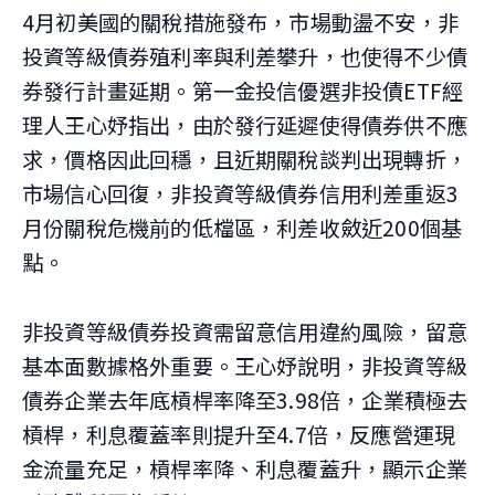
4月初美國的關稅措施發布，市場動盪不安，非
投資等級債券殖利率與利差攀升，也使得不少債
券發行計畫延期。第一金投信優選非投債ETF經
理人王心妤指出，由於發行延遲使得債券供不應
求，價格因此回穩，且近期關稅談判出現轉折，
市場信心回復，非投資等級債券信用利差重返3
月份關稅危機前的低檔區，利差收斂近200個基
點。
非投資等級債券投資需留意信用違約風險，留意
基本面數據格外重要。王心妤說明，非投資等級
債券企業去年底槓桿率降至3.98倍，企業積極去
槓桿，利息覆蓋率則提升至4.7倍，反應營運現
金流量充足，槓桿率降、利息覆蓋升，顯示企業