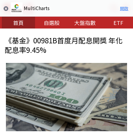
MultiCharts
開啟
首頁
自選股
大盤指數
ETF
《基金》00981B首度月配息開獎 年化
配息率9.45%