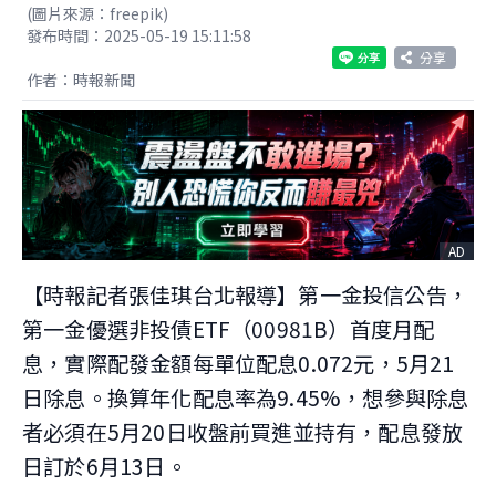
(圖片來源：freepik)
發布時間：2025-05-19 15:11:58
分享
作者：時報新聞
AD
【時報記者張佳琪台北報導】第一金投信公告，
第一金優選非投債ETF（00981B）首度月配
息，實際配發金額每單位配息0.072元，5月21
日除息。換算年化配息率為9.45%，想參與除息
者必須在5月20日收盤前買進並持有，配息發放
日訂於6月13日。