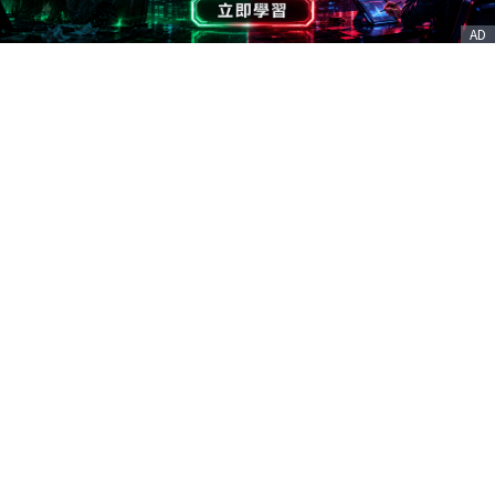
AD
客服信箱
service@nstock.tw
商業合作
點擊前往 >
訂單查詢
客服支援
序號兌換
© 2020. 凱衛資訊股份有限公司(統編:21261212) All Rights Reserved.
nStock is one brand of K WAY Information. Ｖ2.0.3.6