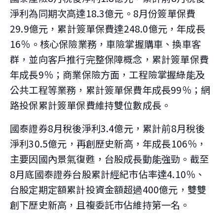
淨利為同期次高達18.3億元。8月份簽單保費
29.9億元，累計簽單保費達248.0億元，年成長
16％。核心保險業務，車險掌握購車、換車客
群，並向客戶推行完整保障概念，累計簽單保費
年成長9％；商業保險方面，工程險掌握綠能及
公共工程等業務，累計簽單保費年成長99％；網
路投保累計簽單保費維持雙位數成長。
國泰證券8月稅後淨利3.4億元，累計前8月稅後
淨利30.5億元，再創歷史新高，年成長106％，
主要因國內景氣復甦，台股成長動能強勁。截至
8月底國泰證券台股累計經紀市佔率達4.10％、
台股定期定額累計投資金額超過400億元，雙雙
創下歷史新高，且複委託市佔維持第一名。