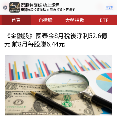
選股特訓班 線上課程
開啟
學習波段投資策略 在股市投資上更順手
首頁
自選股
大盤指數
ETF
《金融股》國泰金8月稅後淨利52.6億
元 前8月每股賺6.44元