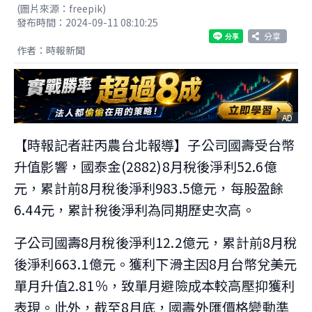
(圖片來源：freepik)
發布時間：2024-09-11 08:10:25
分享
作者：時報新聞
AD
【時報記者莊丙農台北報導】子公司國壽受台幣
升值影響，國泰金(2882)8月稅後淨利52.6億
元，累計前8月稅後淨利983.5億元，每股盈餘
6.44元，累計稅後淨利為同期歷史次高。
子公司國壽8月稅後淨利12.2億元，累計前8月稅
後淨利663.1億元。獲利下滑主因8月台幣兌美元
單月升值2.81％，致單月避險成本較高壓抑獲利
表現。此外，截至8月底，國壽外匯價格變動準