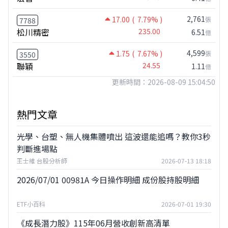
2,761
17.00
( 7.79% )
張
7788
松川精密
235.00
6.51
億
4,599
1.75
( 7.67% )
張
3550
聯穎
24.55
1.11
億
更新時間：2026-08-09 15:04:50
熱門文章
光學、台塑、無人機集體噴出 這波還能追嗎？教你3秒
判斷進場點
王士維 台股分析師
2026-07-13 18:18
2026/07/01 00981A 今日操作明細 成份股持股明細
ETF小百科
2026-07-01 19:30
《成長潛力股》115年06月營收創新高清單