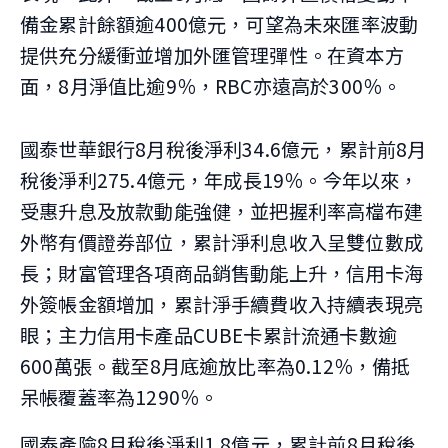
備金累計餘額逾400億元，可望為未來匯率波動
提供充分緩衝並增加外匯管理彈性。在資本方
面，8月淨值比逾9％，RBC亦遠高於300％。
國泰世華銀行8月稅後淨利34.6億元，累計前8月
稅後淨利275.4億元，年成長19％。今年以來，
受惠升息及放款動能強健，並把握利率高檔布建
外幣有價證券部位，累計淨利息收入呈雙位數成
長；財富管理各項商品銷售動能上升，信用卡海
外簽帳金額增加，累計淨手續費收入持續表現亮
眼；主力信用卡產品CUBE卡累計流通卡數逾
600萬張。截至8月底逾放比率為0.12％，備抵
呆帳覆蓋率為1290％。
國泰產險8月稅後淨利1.8億元，累計前8月稅後