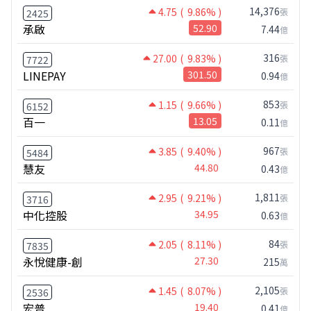
14,376
4.75
( 9.86% )
張
2425
承啟
52.90
7.44
億
316
27.00
( 9.83% )
張
7722
LINEPAY
301.50
0.94
億
853
1.15
( 9.66% )
張
6152
百一
13.05
0.11
億
967
3.85
( 9.40% )
張
5484
慧友
44.80
0.43
億
1,811
2.95
( 9.21% )
張
3716
中化控股
34.95
0.63
億
84
2.05
( 8.11% )
張
7835
永悅健康-創
27.30
215
萬
2,105
1.45
( 8.07% )
張
2536
宏普
19.40
0.41
億