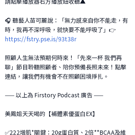
請點擊播放器右方播放鈕收聽▲
🎧 聽藝人苗可麗說：「無力感來自你不能走，有
時，我再不深呼吸，就快要不能呼吸了」👉
https://fstry.pse.is/93t38r
照顧人生無法預期何時來！「先來一杯 我們再
聊」節目聆聽照顧者、陪你預備長照未來！點擊
連結，讓我們有機會不在照顧困境掙扎。
—— 以上為 Firstory Podcast 廣告 ——
美鳳姐天天喝的【補體素優蛋白EX】
✅222增肌*關鍵：20g蛋白質、2倍**BCAA及維