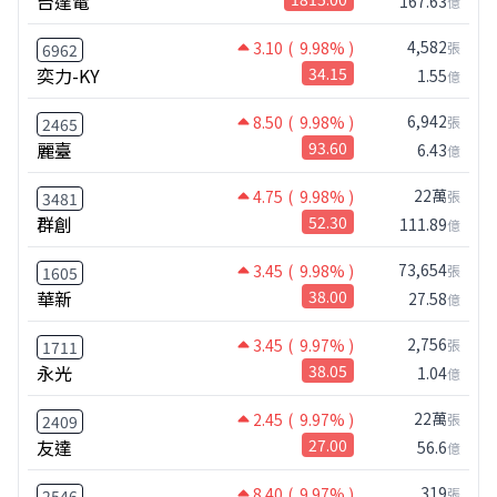
台達電
167.63
億
4,582
3.10
( 9.98% )
張
6962
奕力-KY
34.15
1.55
億
6,942
8.50
( 9.98% )
張
2465
麗臺
93.60
6.43
億
22萬
4.75
( 9.98% )
張
3481
群創
52.30
111.89
億
73,654
3.45
( 9.98% )
張
1605
華新
38.00
27.58
億
2,756
3.45
( 9.97% )
張
1711
永光
38.05
1.04
億
22萬
2.45
( 9.97% )
張
2409
友達
27.00
56.6
億
319
8.40
( 9.97% )
張
2546