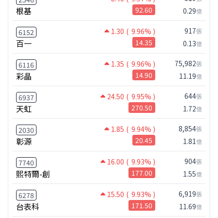
根基
92.60
0.29
億
917
1.30
( 9.96% )
張
6152
百一
14.35
0.13
億
75,982
1.35
( 9.96% )
張
6116
彩晶
14.90
11.19
億
644
24.50
( 9.95% )
張
6937
天虹
270.50
1.72
億
8,854
1.85
( 9.94% )
張
2030
彰源
20.45
1.81
億
904
16.00
( 9.93% )
張
7740
熙特爾-創
177.00
1.55
億
6,919
15.50
( 9.93% )
張
6278
台表科
171.50
11.69
億