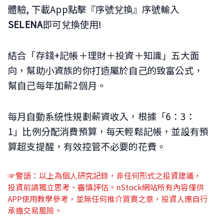
體驗, 下載App點擊『序號兌換』序號輸入
SELENA
即可兌換使用!
結合「存錢+記帳＋理財＋投資＋知識」五大面
向，幫助小資族的你打造屬於自己的致富公式，
幫自己每年加薪2個月。
每月自動系統性規劃薪資收入，根據「6：3：
1」比例分配消費預算，每天輕鬆記帳，並設有預
算超支提醒，有效控管不必要的花費。
☞警語：以上為個人研究記錄，非任何形式之投資建議，
投資前請獨立思考、審慎評估。nStock網站所有內容僅供
APP使用教學參考，並無任何推介買賣之意，投資人應自行
承擔交易風險。