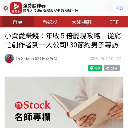
強勢股神器
開啟
最多人按讚的強勢股APP 起漲賺一波
首頁
自選股
大盤指數
ETF
小資愛賺錢：年收 5 倍變現攻略｜從窮
忙創作者到一人公司! 30節約男子專訪
Dr.Selena 631理財投資
2026-05-17 02:37
分享