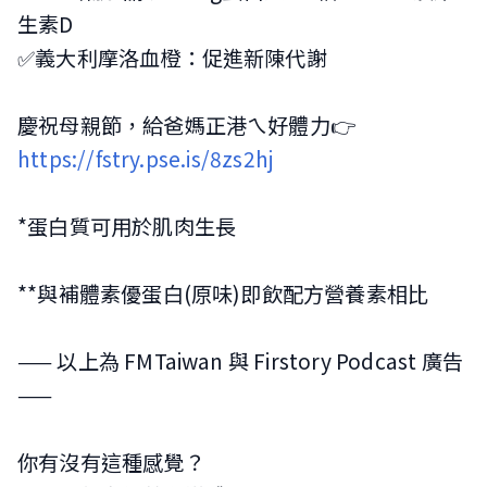
生素D
✅義大利摩洛血橙：促進新陳代謝
慶祝母親節，給爸媽正港ㄟ好體力👉
https://fstry.pse.is/8zs2hj
*蛋白質可用於肌肉生長
**與補體素優蛋白(原味)即飲配方營養素相比
—— 以上為 FMTaiwan 與 Firstory Podcast 廣告
——
你有沒有這種感覺？