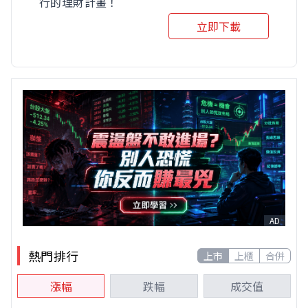
行的理財計畫！
立即下載
AD
熱門排行
上市
上櫃
合併
漲幅
跌幅
成交值